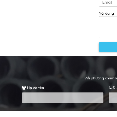
Nội dung
Với phương châm lấ
Họ và tên
Đi