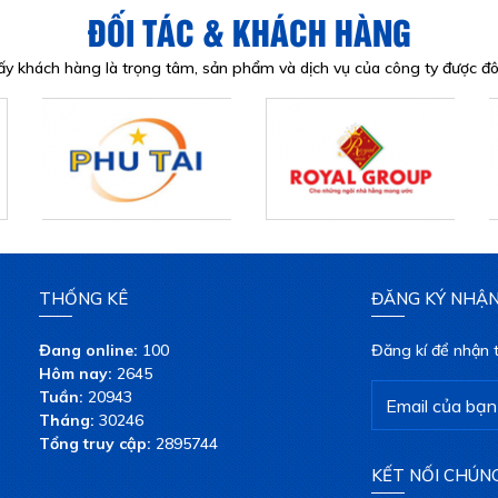
ĐỐI TÁC & KHÁCH HÀNG
y khách hàng là trọng tâm, sản phẩm và dịch vụ của công ty được 
THỐNG KÊ
ĐĂNG KÝ NHẬN
Đang online:
100
Đăng kí để nhận t
Hôm nay:
2645
Tuần:
20943
Tháng:
30246
Tổng truy cập:
2895744
KẾT NỐI CHÚNG