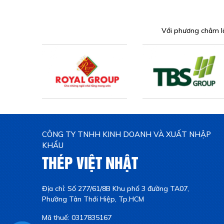
Với phương châm lấ
CÔNG TY TNHH KINH DOANH VÀ XUẤT NHẬP
KHẨU
THÉP VIỆT NHẬT
Địa chỉ: Số 277/61/8B Khu phố 3 đường TA07,
Phường Tân Thới Hiệp, Tp.HCM
Mã thuế: 0317835167