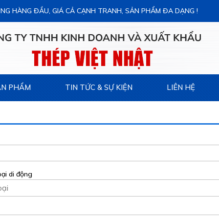
NG HÀNG ĐẦU, GIÁ CẢ CẠNH TRANH, SẢN PHẨM ĐA DẠNG !
ẢN PHẨM
TIN TỨC & SỰ KIỆN
LIÊN HỆ
oại di động