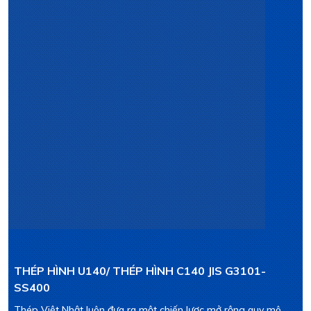
THÉP HÌNH U140/ THÉP HÌNH C140 JIS G3101-
SS400
Thép Việt Nhật luôn đưa ra một chiến lược mở rộng quy mô