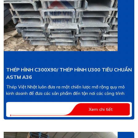
THÉP HÌNH C300X90/ THÉP HÌNH U300 TIÊU CHUẨN
ASTM A36
Thép Việt Nhật luôn đưa ra một chiến lược mở rộng quy mô
kinh doanh để đưa các sản phẩm đến tận nơi các công trình
Xem chi tiết