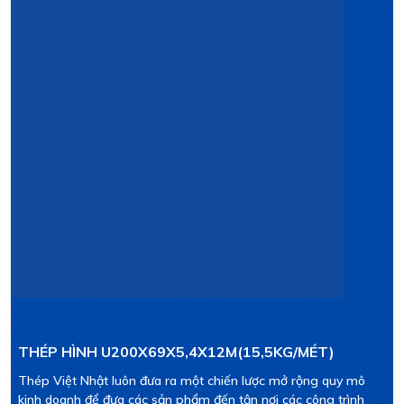
THÉP HÌNH U200X69X5,4X12M(15,5KG/MÉT)
Thép Việt Nhật luôn đưa ra một chiến lược mở rộng quy mô
kinh doanh để đưa các sản phẩm đến tận nơi các công trình