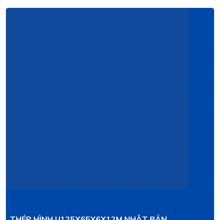
THÉP HÌNH U125X65X6X12M NHẬT BẢN