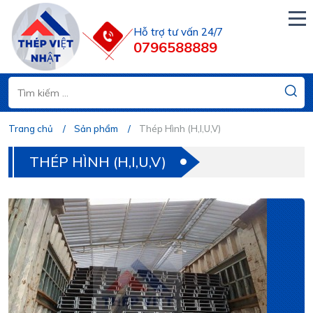
Hỗ trợ tư vấn 24/7
0796588889
Trang chủ
Sản phẩm
Thép Hình (H,I,U,V)
THÉP HÌNH (H,I,U,V)