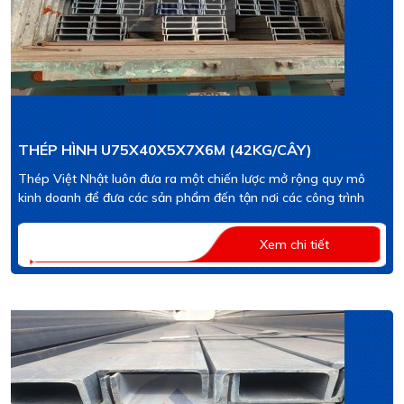
THÉP HÌNH U75X40X5X7X6M (42KG/CÂY)
Thép Việt Nhật luôn đưa ra một chiến lược mở rộng quy mô
kinh doanh để đưa các sản phẩm đến tận nơi các công trình
Xem chi tiết