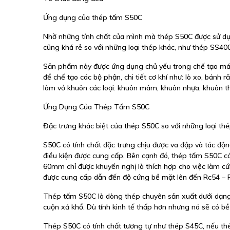
Ứng dụng của thép tấm S50C
Nhờ những tính chất của mình mà thép S50C được sử dụn
cũng khá rẻ so với những loại thép khác, như thép SS400
Sản phẩm này được ứng dụng chủ yếu trong chế tạo máy 
để chế tạo các bộ phận, chi tiết cơ khí như: lò xo, bánh r
làm vỏ khuôn các loại: khuôn mâm, khuôn nhựa, khuôn t
Ứng Dụng Của Thép Tấm S50C
Đặc trưng khác biệt của thép S50C so với những loại th
S50C có tính chất đặc trưng chịu được va đập và tác độn
điều kiện được cung cấp. Bên cạnh đó, thép tấm S50C c
60mm chỉ được khuyến nghị là thích hợp cho việc làm cứ
được cung cấp dẫn đến độ cứng bề mặt lên đến Rc54 – Rc6
Thép tấm S50C là dòng thép chuyên sản xuất dưới dạn
cuộn xả khổ. Dù tính kinh tế thấp hơn nhưng nó sẽ có b
Thép S50C có tính chất tương tự như thép S45C, nếu th