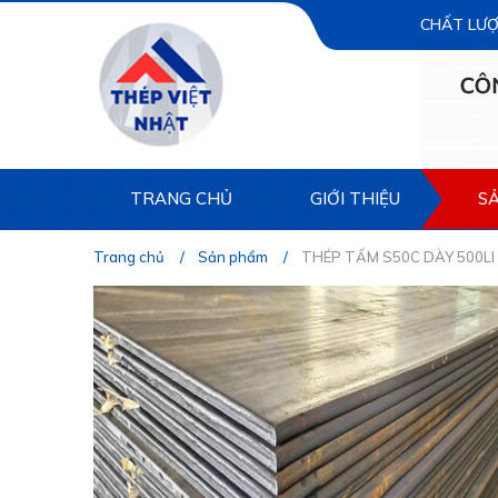
CHẤT LƯỢ
TRANG CHỦ
GIỚI THIỆU
S
Trang chủ
Sản phẩm
THÉP TẤM S50C DÀY 500LI