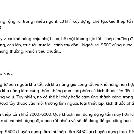
g rộng rãi trong nhiều ngành cơ khí, xây dựng, chế tạo. Giá thép tấ
.
vì có khả năng chịu nhiệt cao, bề mặt kháng lực tốt. Thép thường 
ăng, con lăn, trục tải, trục lõi, cánh tay đòn… Ngoài ra, S50C cũng đượ
hông thường, khuôn tiêu chuẩn…
ép khác
g từ bên ngoài khá tốt, với khả năng gia công tốt và khả năng hàn hợp
ó khả năng làm cứng thấp, thông qua các phần có kích thước lên đến
ng và ủ. Tuy nhiên, nó có thể bị cháy hoặc cảm ứng thành công trong 
0 tùy thuộc vào môi trường làm nguội, loại thiết lập, kích thước phầ
g thép tấm khổ 2000×6000. Quý khách nên dùng dạng tấm này hơn l
ề mặt và hình dạng đẹp hơn rất nhiều và sẽ dễ dàng để gia công hơn.
ép S50C chuyên dạng tấm thì thép tấm S45C lại chuyên dạng tròn. B