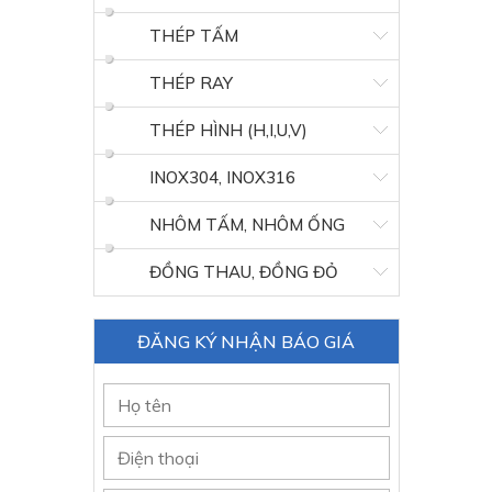
THÉP TẤM
THÉP RAY
THÉP HÌNH (H,I,U,V)
INOX304, INOX316
NHÔM TẤM, NHÔM ỐNG
ĐỒNG THAU, ĐỒNG ĐỎ
ĐĂNG KÝ NHẬN BÁO GIÁ