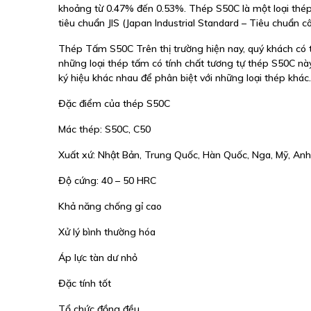
khoảng từ 0.47% đến 0.53%. Thép S50C là một loại thép
tiêu chuẩn JIS (Japan Industrial Standard – Tiêu chuẩn 
Thép Tấm S50C Trên thị trường hiện nay, quý khách có t
những loại thép tấm có tính chất tương tự thép S50C này.
ký hiệu khác nhau để phân biệt với những loại thép khác.
Đặc điểm của thép S50C
Mác thép: S50C, C50
Xuất xứ: Nhật Bản, Trung Quốc, Hàn Quốc, Nga, Mỹ, An
Độ cứng: 40 – 50 HRC
Khả năng chống gỉ cao
Xử lý bình thường hóa
Áp lực tàn dư nhỏ
Đặc tính tốt
Tổ chức đồng đều