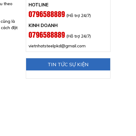
ệu theo
HOTLINE
0796588889
(Hỗ trợ 24/7)
 cũng là
KINH DOANH
 cách đặt
0796588889
(Hỗ trợ 24/7)
vietnhatsteelpkd@gmail.com
TIN TỨC SỰ KIỆN