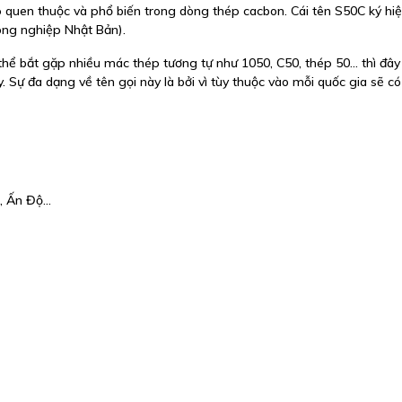
 quen thuộc và phổ biến trong dòng thép cacbon. Cái tên S50C ký hi
công nghiệp Nhật Bản).
hể bắt gặp nhiều mác thép tương tự như 1050, C50, thép 50… thì đây
 Sự đa dạng về tên gọi này là bởi vì tùy thuộc vào mỗi quốc gia sẽ có
h, Ấn Độ…