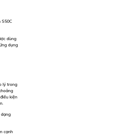
m S50C
được dùng
c ứng dụng
 lý trong
 khoảng
điều kiện
n.
à dạng
ên cạnh