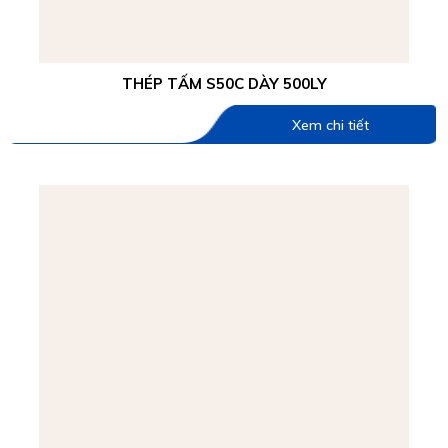
THÉP TẤM S50C DÀY 500LY
Xem chi tiết