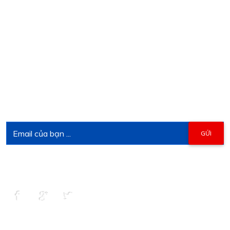
Đang online:
113
Hôm nay:
5094
Tuần:
38120
Tháng:
42669
Tổng truy cập:
2908167
ĐĂNG KÝ NHẬN THÔNG TIN
Đăng kí để nhận tin tức mới nhất về các chương trình khuyến mãi,
ưu đãi...
KẾT NỐI CHÚNG TÔI