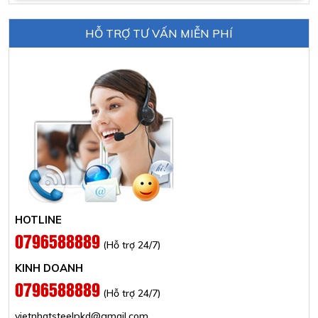
HỖ TRỢ TƯ VẤN MIỄN PHÍ
HOTLINE
0796588889
(Hỗ trợ 24/7)
KINH DOANH
0796588889
(Hỗ trợ 24/7)
vietnhatsteelpkd@gmail.com