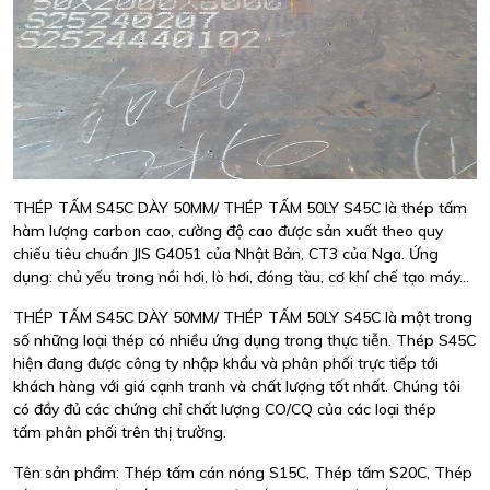
THÉP TẤM S45C DÀY 50MM/ THÉP TẤM 50LY S45C là thép tấm
hàm lượng carbon cao, cường độ cao được sản xuất theo quy
chiếu tiêu chuẩn JIS G4051 của Nhật Bản, CT3 của Nga. Ứng
dụng: chủ yếu trong nồi hơi, lò hơi, đóng tàu, cơ khí chế tạo máy…
THÉP TẤM S45C DÀY 50MM/ THÉP TẤM 50LY S45C là một trong
số những loại thép có nhiều ứng dụng trong thực tiễn. Thép S45C
hiện đang được công ty nhập khẩu và phân phối trực tiếp tới
khách hàng với giá cạnh tranh và chất lượng tốt nhất. Chúng tôi
có đầy đủ các chứng chỉ chất lượng CO/CQ của các loại thép
tấm phân phối trên thị trường.
Tên sản phẩm: Thép tấm cán nóng S15C, Thép tấm S20C, Thép