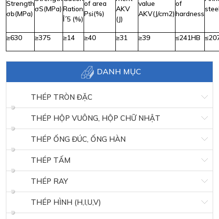
Strength
of area
value
of
σS(MPa)
Ration
AKV
stee
σb(MPa)
Psi(%)
AKV(J/cm2)
hardness
Î´5 (%)
(J)
≥630
≥375
≥14
≥40
≥31
≥39
≤241HB
≤20
DANH MỤC
THÉP TRÒN ĐẶC
THÉP HỘP VUÔNG, HỘP CHỮ NHẬT
THÉP ỐNG ĐÚC, ỐNG HÀN
THÉP TẤM
THÉP RAY
THÉP HÌNH (H,I,U,V)