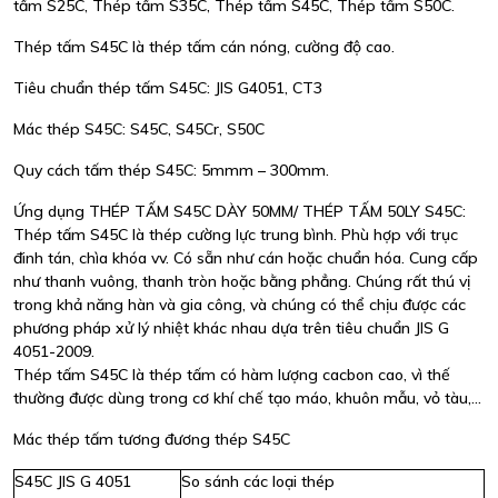
tấm S25C, Thép tấm S35C, Thép tấm S45C, Thép tấm S50C.
Thép tấm S45C là thép tấm cán nóng, cường độ cao.
Tiêu chuẩn thép tấm S45C: JIS G4051, CT3
Mác thép S45C: S45C, S45Cr, S50C
Quy cách tấm thép S45C: 5mmm – 300mm.
Ứng dụng THÉP TẤM S45C DÀY 50MM/ THÉP TẤM 50LY S45C:
Thép tấm S45C là thép cường lực trung bình. Phù hợp với trục
đinh tán, chìa khóa vv. Có sẵn như cán hoặc chuẩn hóa. Cung cấp
như thanh vuông, thanh tròn hoặc bằng phẳng. Chúng rất thú vị
trong khả năng hàn và gia công, và chúng có thể chịu được các
phương pháp xử lý nhiệt khác nhau dựa trên tiêu chuẩn JIS G
4051-2009.
Thép tấm S45C là thép tấm có hàm lượng cacbon cao, vì thế
thường được dùng trong cơ khí chế tạo máo, khuôn mẫu, vỏ tàu,…
Mác thép tấm tương đương thép S45C
S45C JIS G 4051
So sánh các loại thép