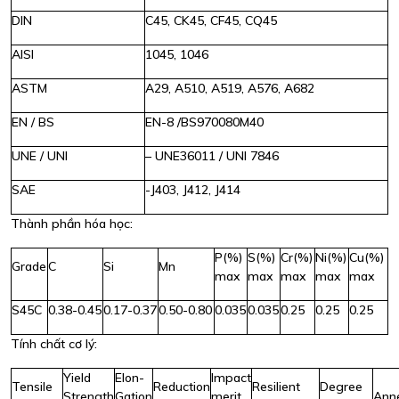
DIN
C45, CK45, CF45, CQ45
AISI
1045, 1046
ASTM
A29, A510, A519, A576, A682
EN / BS
EN-8 /BS970080M40
UNE / UNI
– UNE36011 / UNI 7846
SAE
-J403, J412, J414
Thành phần hóa học:
P(%)
S(%)
Cr(%)
Ni(%)
Cu(%)
Grade
C
Si
Mn
max
max
max
max
max
S45C
0.38-0.45
0.17-0.37
0.50-0.80
0.035
0.035
0.25
0.25
0.25
Tính chất cơ lý:
Yield
Elon-
Impact
Tensile
Reduction
Resilient
Degree
Strength
Gation
merit
Ann