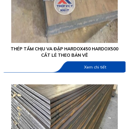
THÉP TẤM CHỊU VA ĐẬP HARDOX450 HARDOX500
CẮT LẺ THEO BẢN VẼ
Xem chi tiết