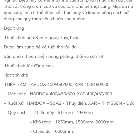
nghiệt. Điều này có thể thay thế các sản phẩm hao mòn đắt tiền
như sắt trắng crom cao và các tấm phủ bề mặt cứng. Mặc dù nó
quá cứng, nó có thể được cắt, hàn, xay và khoan bằng cách sử
dụng các quy trình tiêu chuẩn của xưởng.
Đặc trưng
Thuộc tính uốn & hàn nguội tuyệt vời
Được làm cứng để có tuổi thọ lâu dài
Sản phẩm hoàn thiện bằng phẳng, thổi và sơn lót
Thuộc tính tác động cao
Hạt tinh chế
THÉP TẤM HARDOX 400/450/500, XAR 400/450/500
+ Mác thép: HARDOX 400/450/500, XAR 400/450/500
+ Xuất xứ: HARDOX – SSAB - Thuỵ điển, XAR – THYSSEN - Đức
+ Quy cách: - Chiều dày: 6.0 mm - 250mm
- Khổ rộng: 1250mm, 1500mm, 2000mm.
- Chiều dài: 6000mm,