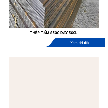
THÉP TẤM S50C DÀY 500LI
Xem chi tiết