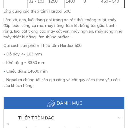
32 - 103
1250
1400
8
450 - 540
Ứng dụng của thép tấm Hardox 500:
Làm xô, dao, lưỡi đóng gói trong xe rác thải, máng trượt, máy
đập, búa, công cụ mỏ, máy nâng, tấm lót băng tải, gầu, bánh
răng, lưỡi cắt trong các máy cắt vụn, máy nghiền, máy sàng, nhà
máy thiết bị nặng, làm thùng buffer…
Qui cách sản phẩm Thép tấm Hardox 500:
- Độ dày: 4- 103 mm
- Khổ rộng ≤ 3350 mm
-
Chiều dài ≤ 14630 mm
- Ngoài ra chúng tôi còn gia công và cắt quy cách theo yêu cầu
của khách hàng.
DANH MỤC
THÉP TRÒN ĐẶC