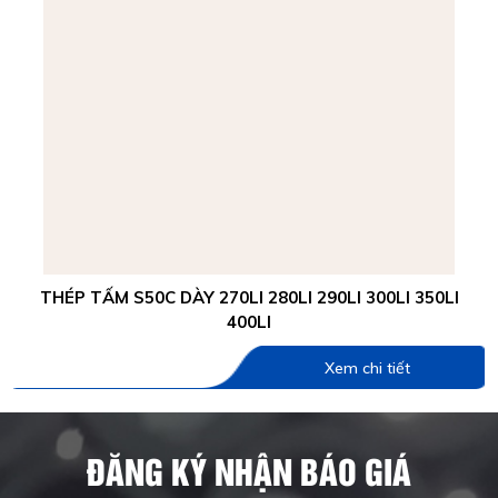
THÉP TẤM S50C DÀY 270LI 280LI 290LI 300LI 350LI
400LI
Xem chi tiết
ĐĂNG KÝ NHẬN BÁO GIÁ