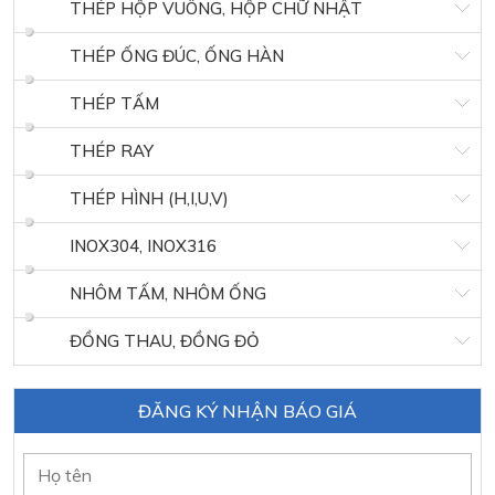
THÉP HỘP VUÔNG, HỘP CHỮ NHẬT
THÉP ỐNG ĐÚC, ỐNG HÀN
THÉP TẤM
THÉP RAY
THÉP HÌNH (H,I,U,V)
INOX304, INOX316
NHÔM TẤM, NHÔM ỐNG
ĐỒNG THAU, ĐỒNG ĐỎ
ĐĂNG KÝ NHẬN BÁO GIÁ