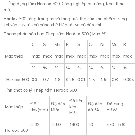
+ Ứng dụng tấm Hardox 500: Công nghiệp xi măng, Khai thác
mỏ,...
Hardox 500 tăng trọng tải và tăng tuổi thọ của sản phẩm trong
khi vẫn duy trì khả năng chế biến tốt và độ dẻo dai.
Thành phần hóa học Thép tấm Hardox 500:( Max %)
C
Si
Mn
P
S
Cr
Ni
Mo
B
Mác thép
max
max
max
max
max
max
max
max
max
%
%
%
%
%
%
%
%
%
Hardox 500
0.3
0.7
1.6
0.25
0.01
1.5
1.5
0.6
0.005
Tính chất cơ lý Thép tấm Hardox 500:
Độ bền
Độ
Độ dẻo
Độ dãn
Độ cứng
Mác thép
kéo
dày(mm)
MPa
dài %
HBW
MPa
4-32
1250
1400
10
470 - 530
Hardox 500