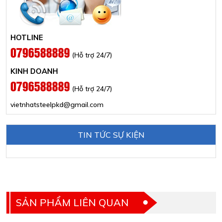
HOTLINE
0796588889
(Hỗ trợ 24/7)
KINH DOANH
0796588889
(Hỗ trợ 24/7)
vietnhatsteelpkd@gmail.com
TIN TỨC SỰ KIỆN
SẢN PHẨM LIÊN QUAN