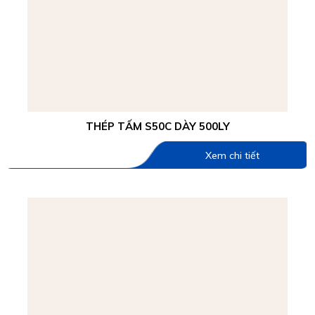
THÉP TẤM S50C DÀY 500LY
Xem chi tiết