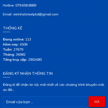
Hotline: 079.658.8889
Email: vietnhatsteelpkd@gmail.com
THỐNG KÊ
Đang online:
113
Hôm nay:
4506
Tuần:
27679
Tháng:
36982
Tổng truy cập:
2902480
ĐĂNG KÝ NHẬN THÔNG TIN
Đăng kí để nhận tin tức mới nhất về các chương trình khuyến mãi,
ưu đãi...