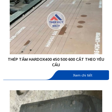
THÉP TẤM HARDOX400 450 500 600 CẮT THEO YÊU
CẦU
Xem chi tiết