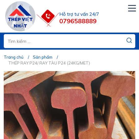
Hỗ trợ tư vấn 24/7
0796588889
Trang chủ
Sản phẩm
THÉP RAY P24/ RAY TÀU P24 (24KG/MET)