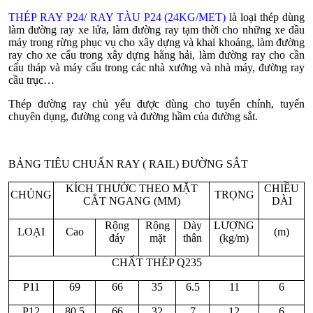
THÉP RAY P24/ RAY TÀU P24 (24KG/MET)
là loại thép dùng
làm đường ray xe lửa, làm đường ray tạm thời cho những xe đầu
máy trong rừng phục vụ cho xây dựng và khai khoáng, làm đường
ray cho xe cẩu trong xây dựng hằng hải, làm đường ray cho cần
cẩu tháp và máy cẩu trong các nhà xưởng và nhà máy, đường ray
cầu trục…
Thép đường ray chủ yếu được dùng cho tuyến chính, tuyến
chuyên dụng, đường cong và đường hầm của đường sắt.
BẢNG TIÊU CHUẨN RAY ( RAIL) ĐƯỜNG SẮT
KÍCH THƯỚC THEO MẶT
CHIỀU
CHỦNG
TRỌNG
CẮT NGANG (MM)
DÀI
Rộng
Rộng
Dày
LƯỢNG
LOẠI
Cao
(m)
đáy
mặt
thân
(kg/m)
CHẤT THÉP Q235
P11
69
66
35
6.5
11
6
P12
80.5
66
32
7
12
6