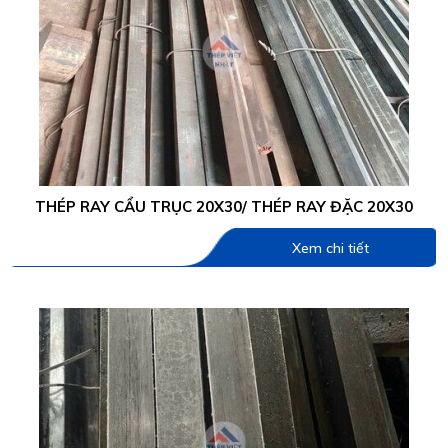
THÉP RAY CẨU TRỤC 20X30/ THÉP RAY ĐẶC 20X30
Xem chi tiết