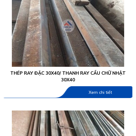
THÉP RAY ĐẶC 30X40/ THANH RAY CẨU CHỮ NHẬT
30X40
Xem chi tiết