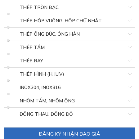
THÉP TRÒN ĐẶC
THÉP HỘP VUÔNG, HỘP CHỮ NHẬT
THÉP ỐNG ĐÚC, ỐNG HÀN
THÉP TẤM
THÉP RAY
THÉP HÌNH (H,I,U,V)
INOX304, INOX316
NHÔM TẤM, NHÔM ỐNG
ĐỒNG THAU, ĐỒNG ĐỎ
ĐĂNG KÝ NHẬN BÁO GIÁ