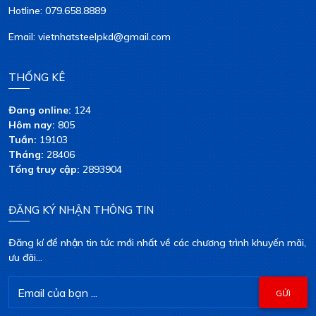
Hotline: 079.658.8889
Email: vietnhatsteelpkd@gmail.com
THỐNG KÊ
Đang online:
124
Hôm nay:
805
Tuần:
19103
Tháng:
28406
Tổng truy cập:
2893904
ĐĂNG KÝ NHẬN THÔNG TIN
Đăng kí để nhận tin tức mới nhất về các chương trình khuyến mãi,
ưu đãi...