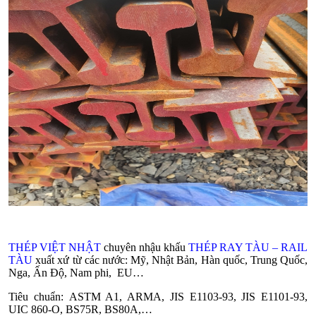
THÉP VIỆT NHẬT
chuyên nhậu khấu
THÉP RAY TÀU – RAIL
TÀU
xuất xứ từ các nước: Mỹ, Nhật Bản, Hàn quốc, Trung Quốc,
Nga, Ấn Độ, Nam phi, EU…
Tiêu chuẩn: ASTM A1, ARMA, JIS E1103-93, JIS E1101-93,
UIC 860-O, BS75R, BS80A,…