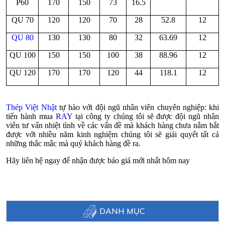
P60
170
150
73
16.5
QU 70
120
120
70
28
52.8
12
QU 80
130
130
80
32
63.69
12
QU 100
150
150
100
38
88.96
12
QU 120
170
170
120
44
118.1
12
Thép Việt Nhật
tự hào với đội ngũ nhân viên chuyên nghiệp: khi
tiến hành mua
RAY
tại công ty chúng tôi sẽ được đội ngũ nhân
viên tư vấn nhiệt tình về các vấn đề mà khách hàng chưa nắm bắt
được với nhiều năm kinh nghiệm chúng tôi sẽ giải quyết tất cả
những thắc mắc mà quý khách hàng đề ra.
Hãy liên hệ ngay để nhận được báo giá mới nhất hôm nay
DANH MỤC