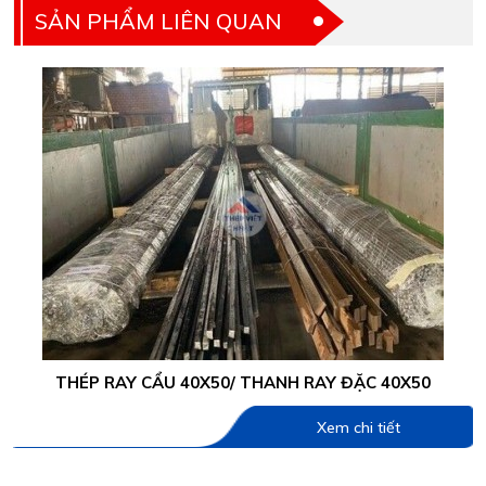
SẢN PHẨM LIÊN QUAN
THÉP RAY CẨU 40X50/ THANH RAY ĐẶC 40X50
Xem chi tiết