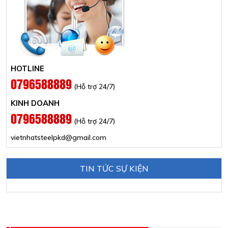
HOTLINE
0796588889
(Hỗ trợ 24/7)
KINH DOANH
0796588889
(Hỗ trợ 24/7)
vietnhatsteelpkd@gmail.com
TIN TỨC SỰ KIỆN