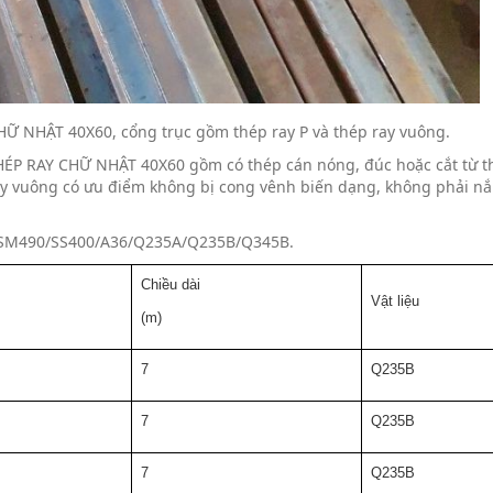
Ữ NHẬT 40X60, cổng trục gồm thép ray P và thép ray vuông.
HÉP RAY CHỮ NHẬT 40X60 gồm có thép cán nóng, đúc hoặc cắt từ 
ay vuông có ưu điểm không bị cong vênh biến dạng, không phải nắn
/SM490/SS400/A36/Q235A/Q235B/Q345B.
Chiều dài
Vật liệu
(m)
7
Q235B
7
Q235B
7
Q235B