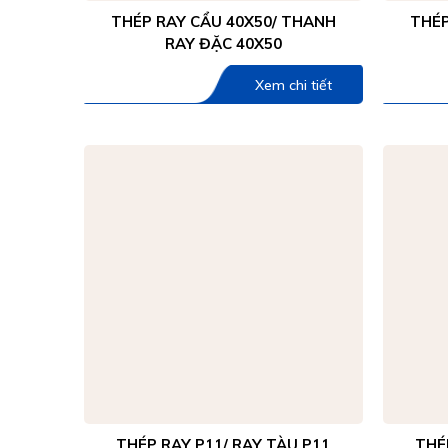
THÉP RAY CẨU 40X50/ THANH
THÉP
RAY ĐẶC 40X50
Xem chi tiết
THÉP RAY P11/ RAY TÀU P11
THÉ