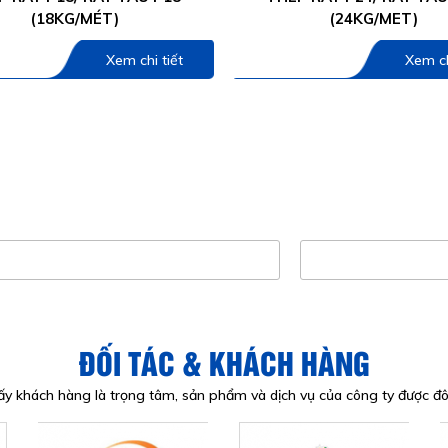
(18KG/MÉT)
(24KG/MET)
Xem chi tiết
Xem ch
ĐĂNG KÝ NHẬN BÁO GIÁ
y khách hàng là trọng tâm, sản phẩm và dịch vụ của công ty được 
ện thoại
Email
ĐỐI TÁC & KHÁCH HÀNG
y khách hàng là trọng tâm, sản phẩm và dịch vụ của công ty được 