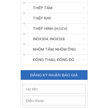
THÉP TẤM
THÉP RAY
THÉP HÌNH (H,I,U,V)
INOX304, INOX316
NHÔM TẤM, NHÔM ỐNG
ĐỒNG THAU, ĐỒNG ĐỎ
ĐĂNG KÝ NHẬN BÁO GIÁ