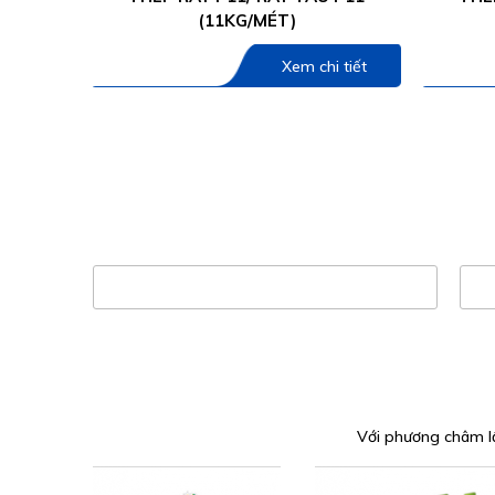
(11KG/MÉT)
Xem chi tiết
Với phương châm lấ
Họ và tên
Đi
Với phương châm lấ