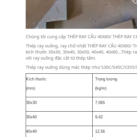
Chúng tôi cung cấp THÉP RAY CẨU 40X60/ THÉP RAY CH
Thép ray vuông, ray chữ nhật THÉP RAY CẨU 40X60/ T
kích thước 30x30, 30x40, 30x50, 40x40, 40x60…Thép r
với ray vuông đặc cắt từ thép tấm.
Thép ray vuông dùng mác thép như S30C/S45C/S355
Kích thước
Trọng lượng
(mm)
(kg/m)
30x30
7,065
30x40
9,42
40x40
12,56