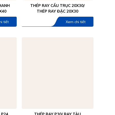
THANH
THÉP RAY CẨU TRỤC 20X30/
X40
THÉP RAY ĐẶC 20X30
i tiết
Xem chi tiết
 P24
THÉP RAY P30/ RAY TÀU