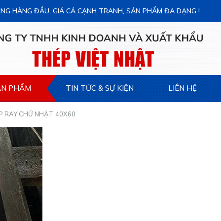
NG HÀNG ĐẦU, GIÁ CẢ CẠNH TRANH, SẢN PHẨM ĐA DẠNG !
ẢN PHẨM
TIN TỨC & SỰ KIỆN
LIÊN HỆ
P RAY CHỮ NHẬT 40X60