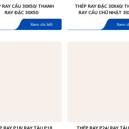
 RAY CẨU 30X50/ THANH
THÉP RAY ĐẶC 30X40/ 
RAY ĐẶC 30X50
RAY CẨU CHỮ NHẬT 30
Xem chi tiết
Xem ch
P RAY P18/ RAY TÀU P18
THÉP RAY P24/ RAY TÀU