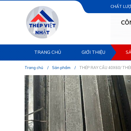
CHẤT LƯỢ
TRANG CHỦ
GIỚI THIỆU
S
Trang chủ
Sản phẩm
THÉP RAY CẨU 40X60/ THÉ