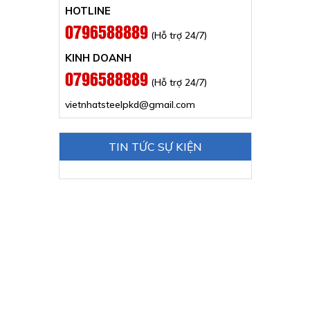
HOTLINE
0796588889
(Hỗ trợ 24/7)
KINH DOANH
0796588889
(Hỗ trợ 24/7)
vietnhatsteelpkd@gmail.com
TIN TỨC SỰ KIỆN