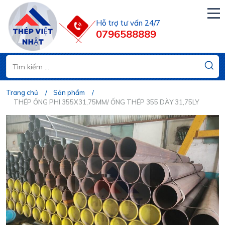
Hỗ trợ tư vấn 24/7
0796588889
Trang chủ
Sản phẩm
THÉP ỐNG PHI 355X31,75MM/ ỐNG THÉP 355 DÀY 31,75LY