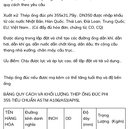
quy cách theo yêu cầu
Xuất xứ: Thép ống đúc phi 355x31,75ly , DN350 được nhập khẩu
từ các nước Nhật Bản, Hàn Quốc, Thái Lan, Đài Loan, Trung Quốc,
EU, Việt Nam... (Có đầy đủ hóa đơn, chứng từ, CO, CQ)
Được dùng trong lắp đặt và chế tạo các đường ống dần khí, dẫn
hơi, dẫn khí ga, dẫn nước dẫn chất lỏng, dần dầu, thi công cầu
thang nhà xưởng, chân máy, cầu trục…
Ưu điểm: Chịu được lực và áp lực cao, dễ lắp đặt và tái sử dụng…
Thép ống đúc nếu đươc mạ kẽm có thể tăng tuổi thọ và độ bền
ống
BẢNG QUY CÁCH VÀ KHỐI LƯỢNG THÉP ỐNG ĐÚC PHI
355 TIÊU CHUẨN ASTM A106/A53/API5L
TÊN
Đường
Độ
Trọng
HÀNG
kính danh
INCH
OD
dày
Lượng (Kg/m)
HÓA
nghĩa
(mm)