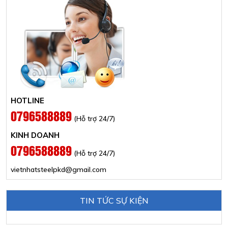
HOTLINE
0796588889
(Hỗ trợ 24/7)
KINH DOANH
0796588889
(Hỗ trợ 24/7)
vietnhatsteelpkd@gmail.com
TIN TỨC SỰ KIỆN