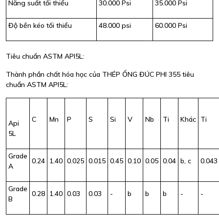
Năng suất tối thiểu
30.000 Psi
35.000 Psi
Độ bền kéo tối thiểu
48.000 psi
60.000 Psi
Tiêu chuẩn ASTM API5L:
Thành phần chất hóa học của THÉP ỐNG ĐÚC PHI 355 tiêu
chuẩn ASTM API5L:
C
Mn
P
S
Si
V
Nb
Ti
Khác
Ti
Api
5L
Grade
0.24
1.40
0.025
0.015
0.45
0.10
0.05
0.04
b, c
0.043
A
Grade
0.28
1.40
0.03
0.03
-
b
b
b
-
-
B