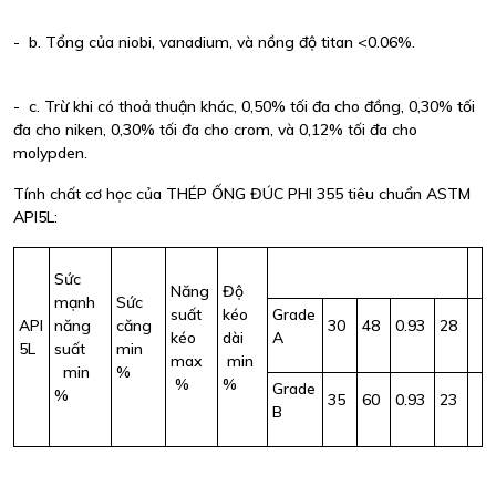
- b. Tổng của niobi, vanadium, và nồng độ titan <0.06%.
- c. Trừ khi có thoả thuận khác, 0,50% tối đa cho đồng, 0,30% tối
đa cho niken, 0,30% tối đa cho crom, và 0,12% tối đa cho
molypden.
Tính chất cơ học của THÉP ỐNG ĐÚC PHI 355 tiêu chuẩn ASTM
API5L:
Sức
Năng
Độ
mạnh
Sức
suất
kéo
Grade
API
năng
căng
30
48
0.93
28
kéo
dài
A
5L
suất
min
max
min
min
%
%
%
Grade
%
35
60
0.93
23
B