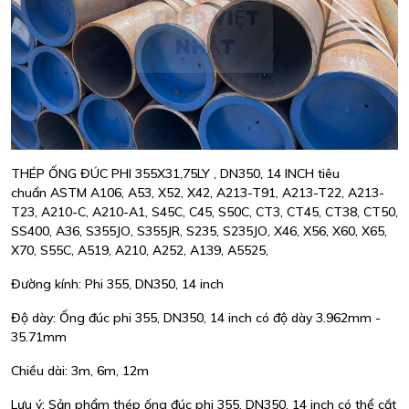
THÉP ỐNG ĐÚC PHI 355X31,75LY , DN350, 14 INCH tiêu
chuẩn ASTM A106, A53, X52, X42, A213-T91, A213-T22, A213-
T23, A210-C, A210-A1, S45C, C45, S50C, CT3, CT45, CT38, CT50,
SS400, A36, S355JO, S355JR, S235, S235JO, X46, X56, X60, X65,
X70, S55C, A519, A210, A252, A139, A5525,
Đường kính: Phi 355, DN350, 14 inch
Độ dày: Ống đúc phi 355, DN350, 14 inch có độ dày 3.962mm -
35.71mm
Chiều dài: 3m, 6m, 12m
Lưu ý: Sản phẩm thép ống đúc phi 355, DN350, 14 inch có thể cắt