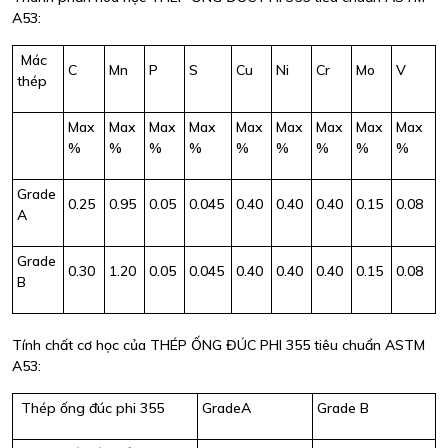
A53:
Mác
C
Mn
P
S
Cu
Ni
Cr
Mo
V
thép
Max
Max
Max
Max
Max
Max
Max
Max
Max
%
%
%
%
%
%
%
%
%
Grade
0.25
0.95
0.05
0.045
0.40
0.40
0.40
0.15
0.08
A
Grade
0.30
1.20
0.05
0.045
0.40
0.40
0.40
0.15
0.08
B
Tính chất cơ học của THÉP ỐNG ĐÚC PHI 355 tiêu chuẩn ASTM
A53:
Thép ống đúc phi 355
GradeA
Grade B