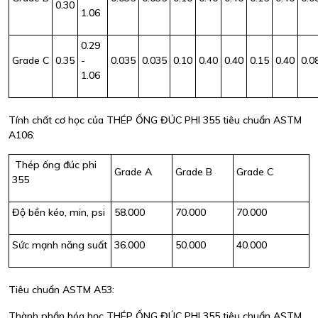
0.30
1.06
0.29
Grade C
0.35
-
0.035
0.035
0.10
0.40
0.40
0.15
0.40
0.0
1.06
Tính chất cơ học của THÉP ỐNG ĐÚC PHI 355 tiêu chuẩn ASTM
A106:
Thép ống đúc phi
Grade A
Grade B
Grade C
355
Độ bền kéo, min, psi
58.000
70.000
70.000
Sức mạnh năng suất
36.000
50.000
40.000
Tiêu chuẩn ASTM A53:
Thành phần hóa học THÉP ỐNG ĐÚC PHI 355 tiêu chuẩn ASTM