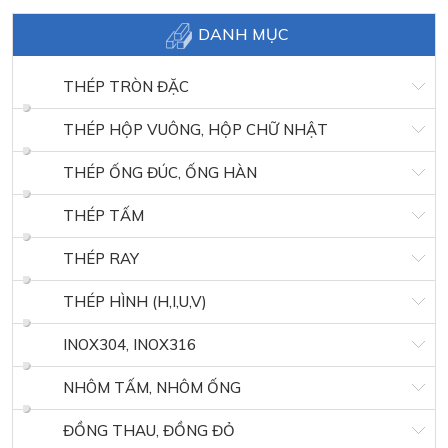
DANH MỤC
THÉP TRÒN ĐẶC
THÉP HỘP VUÔNG, HỘP CHỮ NHẬT
THÉP ỐNG ĐÚC, ỐNG HÀN
THÉP TẤM
THÉP RAY
THÉP HÌNH (H,I,U,V)
INOX304, INOX316
NHÔM TẤM, NHÔM ỐNG
ĐỒNG THAU, ĐỒNG ĐỎ