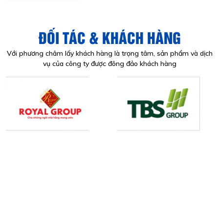
ĐỐI TÁC & KHÁCH HÀNG
Với phương châm lấy khách hàng là trọng tâm, sản phẩm và dịch
vụ của công ty được đông đảo khách hàng
CÔNG TY TNHH KINH DOANH VÀ XUẤT NHẬP KHẨU
THÉP VIỆT NHẬT
Địa chỉ: Số 277/61/8B Khu phố 3 đường TA07,
Phường Tân Thới Hiệp, Tp.HCM