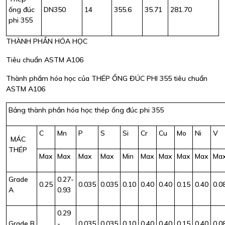
ống đúc
DN350
14
355.6
35.71
281.70
phi 355
THÀNH PHẦN HÓA HỌC
Tiêu chuẩn ASTM A106
Thành phầm hóa học của THÉP ỐNG ĐÚC PHI 355 tiêu chuẩn
ASTM A106
Bảng thành phần hóa học thép ống đúc phi 355
C
Mn
P
S
Si
Cr
Cu
Mo
Ni
V
MÁC
THÉP
Max
Max
Max
Max
Min
Max
Max
Max
Max
Ma
Grade
0.27-
0.25
0.035
0.035
0.10
0.40
0.40
0.15
0.40
0.0
A
0.93
0.29
Grade B
-
0.035
0.035
0.10
0.40
0.40
0.15
0.40
0.0