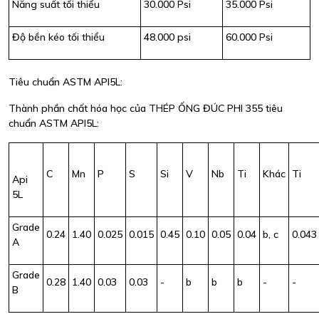
Năng suất tối thiểu
30.000 Psi
35.000 Psi
Độ bền kéo tối thiểu
48.000 psi
60.000 Psi
Tiêu chuẩn ASTM API5L:
Thành phần chất hóa học của THÉP ỐNG ĐÚC PHI 355 tiêu
chuẩn ASTM API5L:
C
Mn
P
S
Si
V
Nb
Ti
Khác
Ti
Api
5L
Grade
0.24
1.40
0.025
0.015
0.45
0.10
0.05
0.04
b, c
0.043
A
Grade
0.28
1.40
0.03
0.03
-
b
b
b
-
-
B