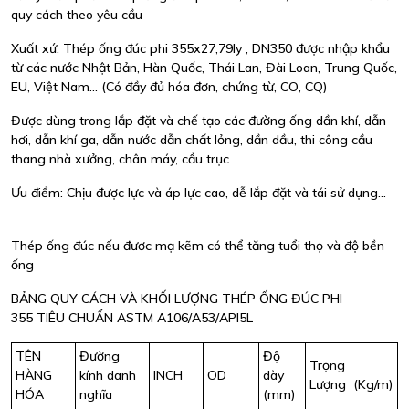
quy cách theo yêu cầu
Xuất xứ: Thép ống đúc phi 355x27,79ly , DN350 được nhập khẩu
từ các nước Nhật Bản, Hàn Quốc, Thái Lan, Đài Loan, Trung Quốc,
EU, Việt Nam... (Có đầy đủ hóa đơn, chứng từ, CO, CQ)
Được dùng trong lắp đặt và chế tạo các đường ống dần khí, dẫn
hơi, dẫn khí ga, dẫn nước dẫn chất lỏng, dần dầu, thi công cầu
thang nhà xưởng, chân máy, cầu trục…
Ưu điểm: Chịu được lực và áp lực cao, dễ lắp đặt và tái sử dụng…
Thép ống đúc nếu đươc mạ kẽm có thể tăng tuổi thọ và độ bền
ống
BẢNG QUY CÁCH VÀ KHỐI LƯỢNG THÉP ỐNG ĐÚC PHI
355 TIÊU CHUẨN ASTM A106/A53/API5L
TÊN
Đường
Độ
Trọng
HÀNG
kính danh
INCH
OD
dày
Lượng (Kg/m)
HÓA
nghĩa
(mm)