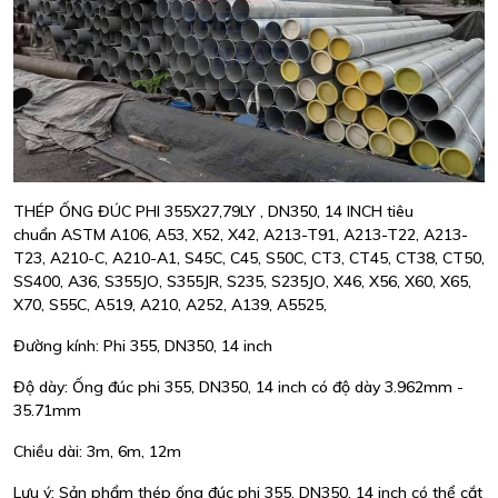
THÉP ỐNG ĐÚC PHI 355X27,79LY , DN350, 14 INCH tiêu
chuẩn ASTM A106, A53, X52, X42, A213-T91, A213-T22, A213-
T23, A210-C, A210-A1, S45C, C45, S50C, CT3, CT45, CT38, CT50,
SS400, A36, S355JO, S355JR, S235, S235JO, X46, X56, X60, X65,
X70, S55C, A519, A210, A252, A139, A5525,
Đường kính: Phi 355, DN350, 14 inch
Độ dày: Ống đúc phi 355, DN350, 14 inch có độ dày 3.962mm -
35.71mm
Chiều dài: 3m, 6m, 12m
Lưu ý: Sản phẩm thép ống đúc phi 355, DN350, 14 inch có thể cắt