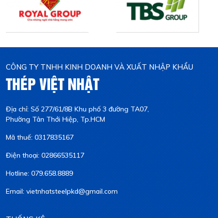
CÔNG TY TNHH KINH DOANH VÀ XUẤT NHẬP KHẨU
THÉP VIỆT NHẬT
Địa chỉ: Số 277/61/8B Khu phố 3 đường TA07,
Phường Tân Thới Hiệp, Tp.HCM
Mã thuế: 0317835167
Điện thoại: 02866535117
Hotline: 079.658.8889
Email: vietnhatsteelpkd@gmail.com