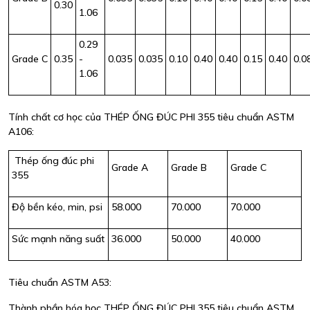
0.30
1.06
0.29
Grade C
0.35
-
0.035
0.035
0.10
0.40
0.40
0.15
0.40
0.0
1.06
Tính chất cơ học của THÉP ỐNG ĐÚC PHI 355 tiêu chuẩn ASTM
A106:
Thép ống đúc phi
Grade A
Grade B
Grade C
355
Độ bền kéo, min, psi
58.000
70.000
70.000
Sức mạnh năng suất
36.000
50.000
40.000
Tiêu chuẩn ASTM A53:
Thành phần hóa học THÉP ỐNG ĐÚC PHI 355 tiêu chuẩn ASTM