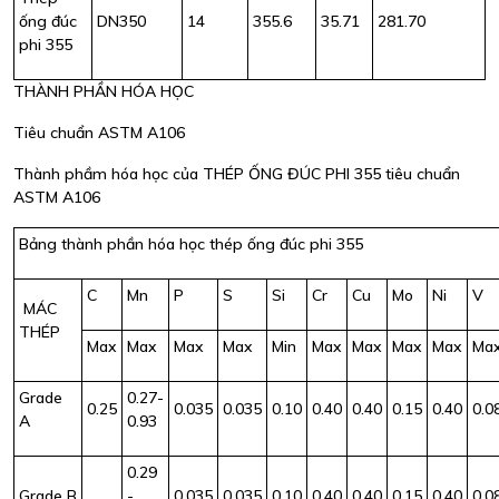
ống đúc
DN350
14
355.6
35.71
281.70
phi 355
THÀNH PHẦN HÓA HỌC
Tiêu chuẩn ASTM A106
Thành phầm hóa học của THÉP ỐNG ĐÚC PHI 355 tiêu chuẩn
ASTM A106
Bảng thành phần hóa học thép ống đúc phi 355
C
Mn
P
S
Si
Cr
Cu
Mo
Ni
V
MÁC
THÉP
Max
Max
Max
Max
Min
Max
Max
Max
Max
Ma
Grade
0.27-
0.25
0.035
0.035
0.10
0.40
0.40
0.15
0.40
0.0
A
0.93
0.29
Grade B
-
0.035
0.035
0.10
0.40
0.40
0.15
0.40
0.0