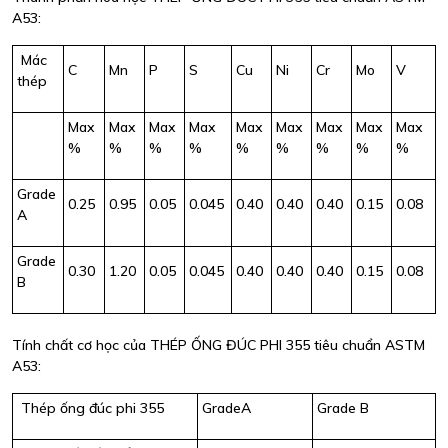
A53:
Mác
C
Mn
P
S
Cu
Ni
Cr
Mo
V
thép
Max
Max
Max
Max
Max
Max
Max
Max
Max
%
%
%
%
%
%
%
%
%
Grade
0.25
0.95
0.05
0.045
0.40
0.40
0.40
0.15
0.08
A
Grade
0.30
1.20
0.05
0.045
0.40
0.40
0.40
0.15
0.08
B
Tính chất cơ học của THÉP ỐNG ĐÚC PHI 355 tiêu chuẩn ASTM
A53:
Thép ống đúc phi 355
GradeA
Grade B