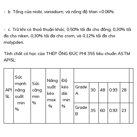
- b. Tổng của niobi, vanadium, và nồng độ titan <0.06%.
- c. Trừ khi có thoả thuận khác, 0,50% tối đa cho đồng, 0,30% tối
đa cho niken, 0,30% tối đa cho crom, và 0,12% tối đa cho
molypden.
Tính chất cơ học của THÉP ỐNG ĐÚC PHI 355 tiêu chuẩn ASTM
API5L:
Sức
Năng
Độ
mạnh
Sức
suất
kéo
Grade
API
năng
căng
30
48
0.93
28
kéo
dài
A
5L
suất
min
max
min
min
%
%
%
Grade
%
35
60
0.93
23
B