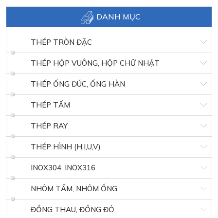
DANH MỤC
THÉP TRÒN ĐẶC
THÉP HỘP VUÔNG, HỘP CHỮ NHẬT
THÉP ỐNG ĐÚC, ỐNG HÀN
THÉP TẤM
THÉP RAY
THÉP HÌNH (H,I,U,V)
INOX304, INOX316
NHÔM TẤM, NHÔM ỐNG
ĐỒNG THAU, ĐỒNG ĐỎ