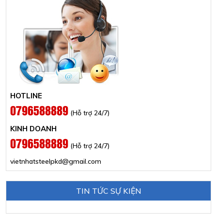
HOTLINE
0796588889
(Hỗ trợ 24/7)
KINH DOANH
0796588889
(Hỗ trợ 24/7)
vietnhatsteelpkd@gmail.com
TIN TỨC SỰ KIỆN