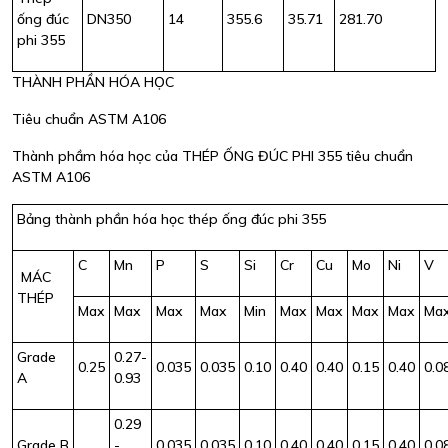
ống đúc
DN350
14
355.6
35.71
281.70
phi 355
THÀNH PHẦN HÓA HỌC
Tiêu chuẩn ASTM A106
Thành phầm hóa học của THÉP ỐNG ĐÚC PHI 355 tiêu chuẩn
ASTM A106
Bảng thành phần hóa học thép ống đúc phi 355
C
Mn
P
S
Si
Cr
Cu
Mo
Ni
V
MÁC
THÉP
Max
Max
Max
Max
Min
Max
Max
Max
Max
Ma
Grade
0.27-
0.25
0.035
0.035
0.10
0.40
0.40
0.15
0.40
0.0
A
0.93
0.29
Grade B
-
0.035
0.035
0.10
0.40
0.40
0.15
0.40
0.0