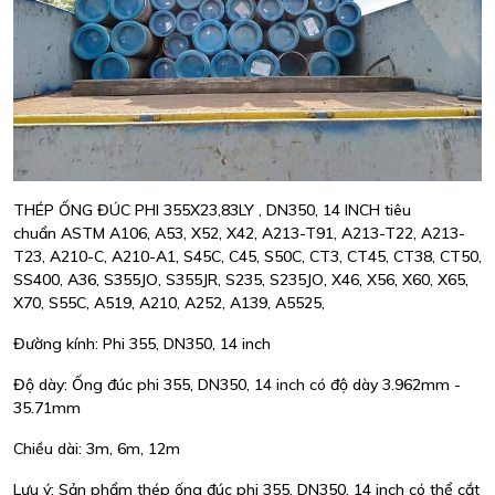
THÉP ỐNG ĐÚC PHI 355X23,83LY , DN350, 14 INCH tiêu
chuẩn ASTM A106, A53, X52, X42, A213-T91, A213-T22, A213-
T23, A210-C, A210-A1, S45C, C45, S50C, CT3, CT45, CT38, CT50,
SS400, A36, S355JO, S355JR, S235, S235JO, X46, X56, X60, X65,
X70, S55C, A519, A210, A252, A139, A5525,
Đường kính: Phi 355, DN350, 14 inch
Độ dày: Ống đúc phi 355, DN350, 14 inch có độ dày 3.962mm -
35.71mm
Chiều dài: 3m, 6m, 12m
Lưu ý: Sản phẩm thép ống đúc phi 355, DN350, 14 inch có thể cắt