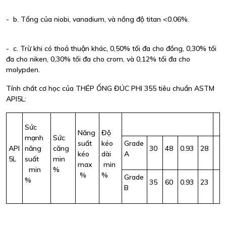
- b. Tổng của niobi, vanadium, và nồng độ titan <0.06%.
- c. Trừ khi có thoả thuận khác, 0,50% tối đa cho đồng, 0,30% tối
đa cho niken, 0,30% tối đa cho crom, và 0,12% tối đa cho
molypden.
Tính chất cơ học của THÉP ỐNG ĐÚC PHI 355 tiêu chuẩn ASTM
API5L:
Sức
Năng
Độ
mạnh
Sức
suất
kéo
Grade
API
năng
căng
30
48
0.93
28
kéo
dài
A
5L
suất
min
max
min
min
%
%
%
Grade
%
35
60
0.93
23
B