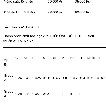
Năng suất tối thiểu
30.000 Psi
35.000 Psi
Độ bền kéo tối thiểu
48.000 psi
60.000 Psi
Tiêu chuẩn ASTM API5L:
Thành phần chất hóa học của THÉP ỐNG ĐÚC PHI 355 tiêu
chuẩn ASTM API5L:
C
Mn
P
S
Si
V
Nb
Ti
Khác
Ti
Api
5L
Grade
0.24
1.40
0.025
0.015
0.45
0.10
0.05
0.04
b, c
0.043
A
Grade
0.28
1.40
0.03
0.03
-
b
b
b
-
-
B