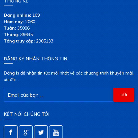
THỐNG KÊ
Đang online:
109
Hôm nay:
2060
Tuần:
35086
Tháng:
39635
Tổng truy cập:
2905133
ĐĂNG KÝ NHẬN THÔNG TIN
Đăng kí để nhận tin tức mới nhất về các chương trình khuyến mãi,
ưu đãi...
KẾT NỐI CHÚNG TÔI