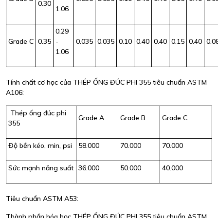
0.30
1.06
0.29
Grade C
0.35
-
0.035
0.035
0.10
0.40
0.40
0.15
0.40
0.0
1.06
Tính chất cơ học của THÉP ỐNG ĐÚC PHI 355 tiêu chuẩn ASTM
A106:
Thép ống đúc phi
Grade A
Grade B
Grade C
355
Độ bền kéo, min, psi
58.000
70.000
70.000
Sức mạnh năng suất
36.000
50.000
40.000
Tiêu chuẩn ASTM A53:
Thành phần hóa học THÉP ỐNG ĐÚC PHI 355 tiêu chuẩn ASTM