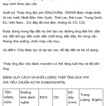
quy cách theo yêu cầu
Xuất xứ: Thép ống đúc phi 355x23,83ly , DN350 được nhập khẩu
từ các nước Nhật Bản, Hàn Quốc, Thái Lan, Đài Loan, Trung Quốc,
EU, Việt Nam... (Có đầy đủ hóa đơn, chứng từ, CO, CQ)
Được dùng trong lắp đặt và chế tạo các đường ống dần khí, dẫn
hơi, dẫn khí ga, dẫn nước dẫn chất lỏng, dần dầu, thi công cầu
thang nhà xưởng, chân máy, cầu trục…
Ưu điểm: Chịu được lực và áp lực cao, dễ lắp đặt và tái sử dụng…
Thép ống đúc nếu đươc mạ kẽm có thể tăng tuổi thọ và độ bền
ống
BẢNG QUY CÁCH VÀ KHỐI LƯỢNG THÉP ỐNG ĐÚC PHI
355 TIÊU CHUẨN ASTM A106/A53/API5L
TÊN
Đường
Độ
Trọng
HÀNG
kính danh
INCH
OD
dày
Lượng (Kg/m)
HÓA
nghĩa
(mm)