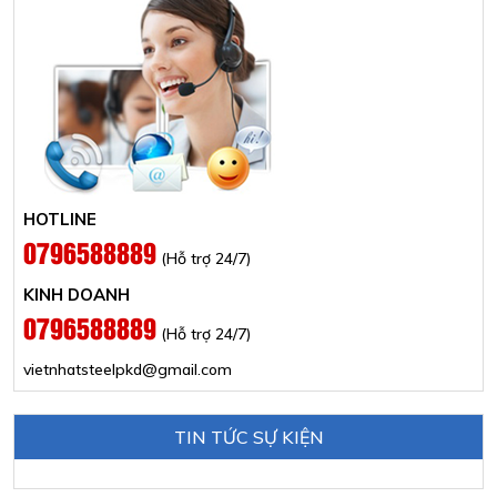
HOTLINE
0796588889
(Hỗ trợ 24/7)
KINH DOANH
0796588889
(Hỗ trợ 24/7)
vietnhatsteelpkd@gmail.com
TIN TỨC SỰ KIỆN