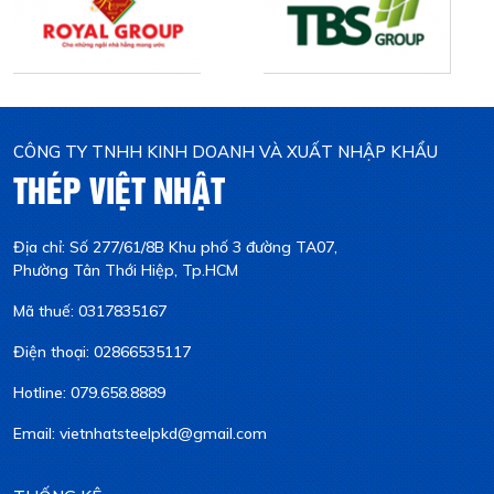
CÔNG TY TNHH KINH DOANH VÀ XUẤT NHẬP KHẨU
THÉP VIỆT NHẬT
Địa chỉ: Số 277/61/8B Khu phố 3 đường TA07,
Phường Tân Thới Hiệp, Tp.HCM
Mã thuế: 0317835167
Điện thoại: 02866535117
Hotline: 079.658.8889
Email: vietnhatsteelpkd@gmail.com