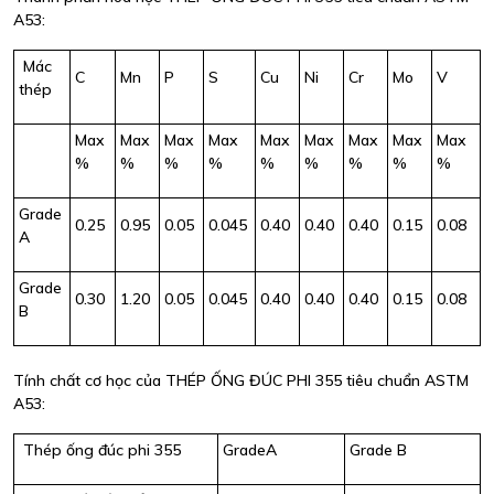
A53:
Mác
C
Mn
P
S
Cu
Ni
Cr
Mo
V
thép
Max
Max
Max
Max
Max
Max
Max
Max
Max
%
%
%
%
%
%
%
%
%
Grade
0.25
0.95
0.05
0.045
0.40
0.40
0.40
0.15
0.08
A
Grade
0.30
1.20
0.05
0.045
0.40
0.40
0.40
0.15
0.08
B
Tính chất cơ học của THÉP ỐNG ĐÚC PHI 355 tiêu chuẩn ASTM
A53:
Thép ống đúc phi 355
GradeA
Grade B