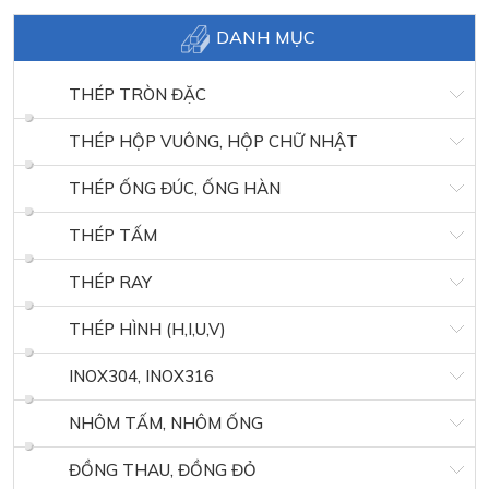
DANH MỤC
THÉP TRÒN ĐẶC
THÉP HỘP VUÔNG, HỘP CHỮ NHẬT
THÉP ỐNG ĐÚC, ỐNG HÀN
THÉP TẤM
THÉP RAY
THÉP HÌNH (H,I,U,V)
INOX304, INOX316
NHÔM TẤM, NHÔM ỐNG
ĐỒNG THAU, ĐỒNG ĐỎ