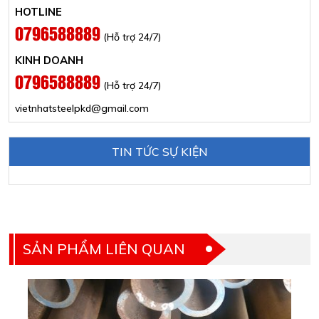
HOTLINE
0796588889
(Hỗ trợ 24/7)
KINH DOANH
0796588889
(Hỗ trợ 24/7)
vietnhatsteelpkd@gmail.com
TIN TỨC SỰ KIỆN
SẢN PHẨM LIÊN QUAN