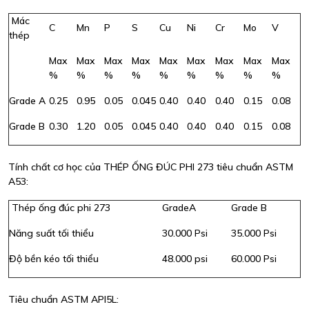
Mác
C
Mn
P
S
Cu
Ni
Cr
Mo
V
thép
Max
Max
Max
Max
Max
Max
Max
Max
Max
%
%
%
%
%
%
%
%
%
Grade A
0.25
0.95
0.05
0.045
0.40
0.40
0.40
0.15
0.08
Grade B
0.30
1.20
0.05
0.045
0.40
0.40
0.40
0.15
0.08
Tính chất cơ học của THÉP ỐNG ĐÚC PHI 273 tiêu chuẩn ASTM
A53:
Thép ống đúc phi 273
GradeA
Grade B
Năng suất tối thiểu
30.000 Psi
35.000 Psi
Độ bền kéo tối thiểu
48.000 psi
60.000 Psi
Tiêu chuẩn ASTM API5L: