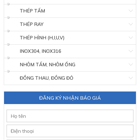
THÉP TẤM
THÉP RAY
THÉP HÌNH (H,I,U,V)
INOX304, INOX316
NHÔM TẤM, NHÔM ỐNG
ĐỒNG THAU, ĐỒNG ĐỎ
ĐĂNG KÝ NHẬN BÁO GIÁ