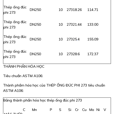
Thép ống đúc
DN250
10
273
18.26
114.71
phi 273
Thép ống đúc
DN250
10
273
21.44
133.00
phi 273
Thép ống đúc
DN250
10
273
25
.
4
155.09
phi 273
Thép ống đúc
DN250
10
273
28.6
172.37
phi 273
THÀNH PHẦN HÓA HỌC
Tiêu chuẩn ASTM A106:
Thành phầm hóa học của THÉP ỐNG ĐÚC PHI 273 tiêu chuẩn
ASTM A106:
Bảng thành phần hóa học thép ống đúc phi 273
C
Mn
P
S
Si
Cr
Cu
Mo
Ni
V