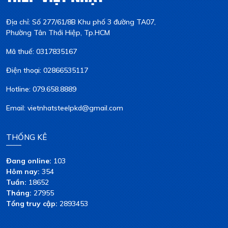
Địa chỉ: Số 277/61/8B Khu phố 3 đường TA07,
Phường Tân Thới Hiệp, Tp.HCM
Mã thuế: 0317835167
Điện thoại: 02866535117
Hotline: 079.658.8889
Email: vietnhatsteelpkd@gmail.com
THỐNG KÊ
Đang online:
103
Hôm nay:
354
Tuần:
18652
Tháng:
27955
Tổng truy cập:
2893453