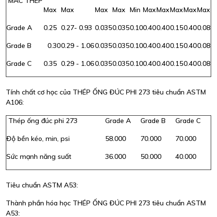
MÁC THÉP
Max
Max
Max
Max
Min
Max
Max
Max
Max
Max
Grade A
0.25
0.27- 0.93
0.035
0.035
0.10
0.40
0.40
0.15
0.40
0.08
Grade B
0.30
0.29 - 1.06
0.035
0.035
0.10
0.40
0.40
0.15
0.40
0.08
Grade C
0.35
0.29 - 1.06
0.035
0.035
0.10
0.40
0.40
0.15
0.40
0.08
Tính chất cơ học của THÉP ỐNG ĐÚC PHI 273 tiêu chuẩn ASTM
A106:
Thép ống đúc phi 273
Grade A
Grade B
Grade C
Độ bền kéo, min, psi
58.000
70.000
70.000
Sức mạnh năng suất
36.000
50.000
40.000
Tiêu chuẩn ASTM A53:
Thành phần hóa học THÉP ỐNG ĐÚC PHI 273 tiêu chuẩn ASTM
A53: