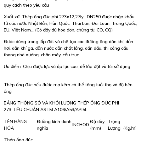
quy cách theo yêu cầu
Xuất xứ: Thép ống đúc phi 273x12,27ly , DN250 được nhập khẩu
từ các nước Nhật Bản, Hàn Quốc, Thái Lan, Đài Loan, Trung Quốc,
EU, Việt Nam... (Có đầy đủ hóa đơn, chứng từ, CO, CQ)
Được dùng trong lắp đặt và chế tạo các đường ống dần khí, dẫn
hơi, dẫn khí ga, dẫn nước dẫn chất lỏng, dần dầu, thi công cầu
thang nhà xưởng, chân máy, cầu trục…
Ưu điểm: Chịu được lực và áp lực cao, dễ lắp đặt và tái sử dụng…
Thép ống đúc nếu đươc mạ kẽm có thể tăng tuổi thọ và độ bền
ống
BẢNG THÔNG SỐ VÀ KHỐI LƯỢNG THÉP ỐNG ĐÚC PHI
273 TIÊU CHUẨN ASTM A106/A53/API5L
TÊN HÀNG
Đường kính danh
Độ dày
Trọng
INCH
OD
HÓA
nghĩa
(mm)
Lượng (Kg/m)
Thép ống đúc