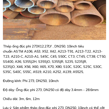
Thép ống đúc phi 273X12,27LY , DN250, 10inch tiêu
chuẩn ASTM A106, A53, X52, X42, A213-T91, A213-T22, A213-
T23, A210-C, A210-A1, S45C, C45, S50C, CT3, CT45, CT38, CT50,
SS400, A36, S355J2H, S355JO, S355JR, S235, S235JR,
S235JO, X46, X56, X60, X65, X70, X80, S10C, S20C, S25C, S30C,
S35C, S40C, S55C, A519, A210, A252, A139, A5525,
Đường kính: Phi 273, DN250, 10inch
Độ dày: Ống đúc phi 273, DN250 có độ dày 3.4mm - 28.6mm
Chiều dài: 3m, 6m, 12m
Lưu ý: Sản phẩm thép ống đúc phi 273, DN250, 10inch có thể cắt