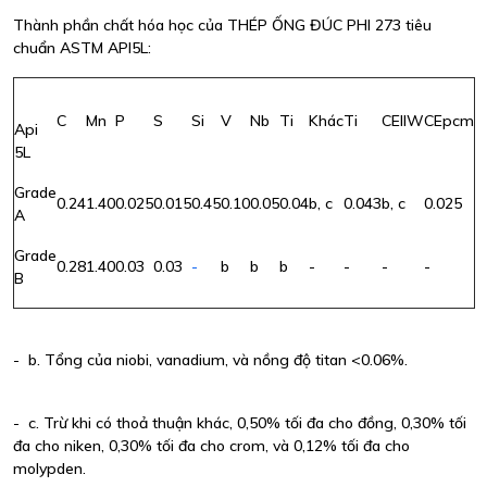
Thành phần chất hóa học của THÉP ỐNG ĐÚC PHI 273 tiêu
chuẩn ASTM API5L:
C
Mn
P
S
Si
V
Nb
Ti
Khác
Ti
CEIIW
CEpcm
Api
5L
Grade
0.24
1.40
0.025
0.015
0.45
0.10
0.05
0.04
b, c
0.043
b, c
0.025
A
Grade
0.28
1.40
0.03
0.03
-
b
b
b
-
-
-
-
B
- b. Tổng của niobi, vanadium, và nồng độ titan <0.06%.
- c. Trừ khi có thoả thuận khác, 0,50% tối đa cho đồng, 0,30% tối
đa cho niken, 0,30% tối đa cho crom, và 0,12% tối đa cho
molypden.