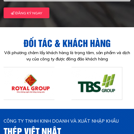
ĐĂNG KÝ NGAY
ĐỐI TÁC & KHÁCH HÀNG
Với phương châm lấy khách hàng là trọng tâm, sản phẩm và dịch
vụ của công ty được đông đảo khách hàng
CÔNG TY TNHH KINH DOANH VÀ XUẤT NHẬP KHẨU
THÉP VIỆT NHẬT