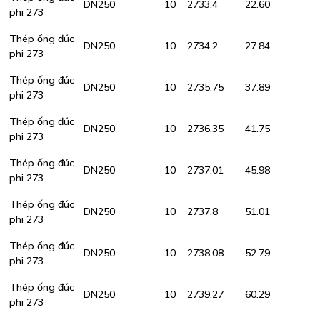
DN250
10
273
3.4
22.60
phi 273
Thép ống đúc
DN250
10
273
4.2
27.84
phi 273
Thép ống đúc
DN250
10
273
5.75
37.89
phi 273
Thép ống đúc
DN250
10
273
6.35
41.75
phi 273
Thép ống đúc
DN250
10
273
7.01
45.98
phi 273
Thép ống đúc
DN250
10
273
7.8
51.01
phi 273
Thép ống đúc
DN250
10
273
8
.
08
52.79
phi 273
Thép ống đúc
DN250
10
273
9.27
60.29
phi 273