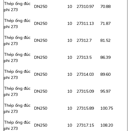
Thép ống đúc
DN250
10
273
10.97
70.88
phi 273
Thép ống đúc
DN250
10
273
11.13
71.87
phi 273
Thép ống đúc
DN250
10
273
12.7
81.52
phi 273
Thép ống đúc
DN250
10
273
13.5
86.39
phi 273
Thép ống đúc
DN250
10
273
14.03
89.60
phi 273
Thép ống đúc
DN250
10
273
15.09
95.97
phi 273
Thép ống đúc
DN250
10
273
15.89
100.75
phi 273
Thép ống đúc
DN250
10
273
17.15
108.20
phi 273