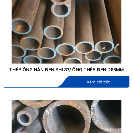
THÉP ỐNG HÀN ĐEN PHI 83/ ỐNG THÉP ĐEN D83MM
Xem chi tiết