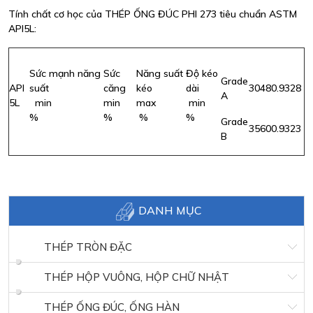
Tính chất cơ học của THÉP ỐNG ĐÚC PHI 273 tiêu chuẩn ASTM
API5L:
Sức mạnh năng
Sức
Năng suất
Độ kéo
Grade
API
suất
căng
kéo
dài
30
48
0.93
28
A
5L
min
min
max
min
%
%
%
%
Grade
35
60
0.93
23
B
DANH MỤC
THÉP TRÒN ĐẶC
THÉP HỘP VUÔNG, HỘP CHỮ NHẬT
THÉP ỐNG ĐÚC, ỐNG HÀN