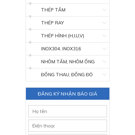
THÉP TẤM
THÉP RAY
THÉP HÌNH (H,I,U,V)
INOX304, INOX316
NHÔM TẤM, NHÔM ỐNG
ĐỒNG THAU, ĐỒNG ĐỎ
ĐĂNG KÝ NHẬN BÁO GIÁ