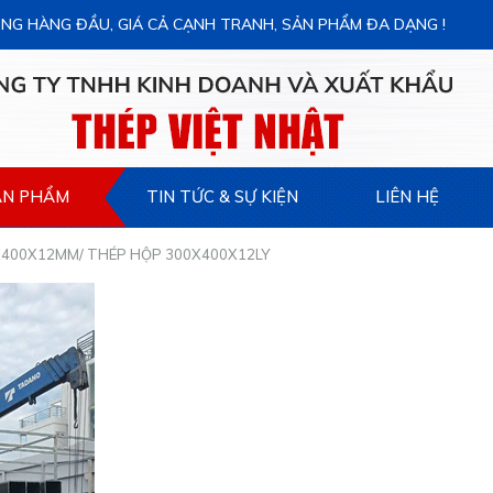
NG HÀNG ĐẦU, GIÁ CẢ CẠNH TRANH, SẢN PHẨM ĐA DẠNG !
ẢN PHẨM
TIN TỨC & SỰ KIỆN
LIÊN HỆ
400X12MM/ THÉP HỘP 300X400X12LY