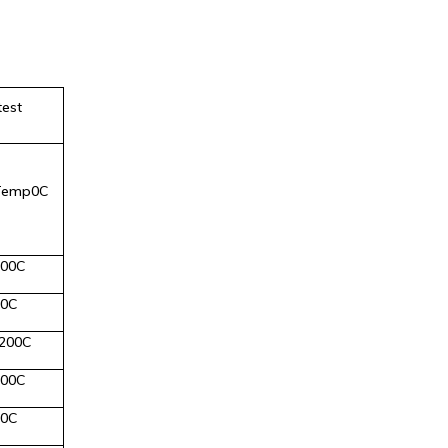
test
Temp0C
200C
00C
200C
200C
00C