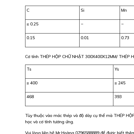
C
Si
Mn
≤ 0.25
−
−
0.15
0.01
0.73
Cơ tính THÉP HỘP CHỮ NHẬT 300X400X12MM/ THÉP H
Ts
Ys
≥ 400
≥ 245
468
393
Tùy thuộc vào mác thép và độ dày cụ thể mà THÉP 
học và cơ tính tương ứng.
Vui lòng liên hệ Mr.Hoàng 0796588889 để được biết thêm 