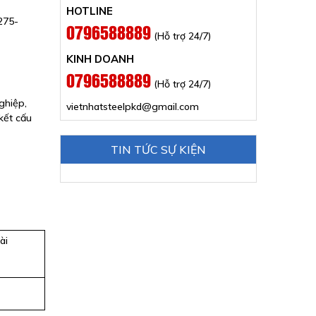
HOTLINE
275-
0796588889
(Hỗ trợ 24/7)
KINH DOANH
0796588889
(Hỗ trợ 24/7)
ghiệp,
vietnhatsteelpkd@gmail.com
kết cấu
TIN TỨC SỰ KIỆN
ài