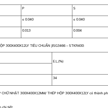
P
S
≤ 0.040
≤ 0.040
0.013
0.004
ỘP 300X400X12LY TIÊU CHUẨN JISG3466 – STKR400:
E.L,(%)
34
HỘP CHỮ NHẬT 300X400X12MM/ THÉP HỘP 300X400X12LY có thành ph
chi tiết.