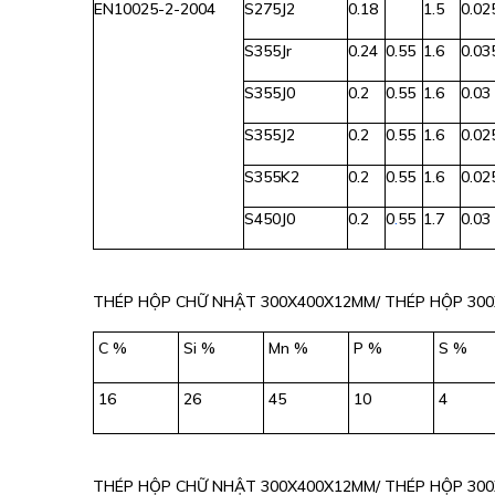
EN10025-2-2004
S275J2
0.18
1.5
0.02
S355Jr
0.24
0.55
1.6
0.03
S355J0
0.2
0.55
1.6
0.03
S355J2
0.2
0.55
1.6
0.02
S355K2
0.2
0.55
1.6
0.02
S450J0
0.2
0
.
55
1.7
0.03
THÉP HỘP CHỮ NHẬT 300X400X12MM/ THÉP HỘP 300
C %
Si %
Mn %
P %
S %
16
26
45
10
4
THÉP HỘP CHỮ NHẬT 300X400X12MM/ THÉP HỘP 300X