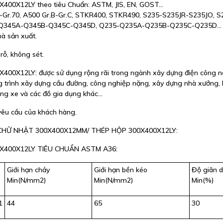
X12LY theo tiêu Chuẩn: ASTM, JIS, EN, GOST...
0-Gr.70, A500 Gr.B-Gr.C, STKR400, STKR490, S235-S235JR-S235JO, S
5-Q345A-Q345B-Q345C-Q345D, Q235-Q235A-Q235B-Q235C-Q235D...
à sản xuất.
ỗ, không sét.
12LY: được sử dụng rộng rãi trong ngành xây dựng điện công n
g trình xây dựng cầu đường, công nghiệp nặng, xây dựng nhà xưởng, 
ùng xe và các đồ gia dụng khác...
 yêu cầu của khách hàng.
HỮ NHẬT 300X400X12MM/ THÉP HỘP 300X400X12LY:
X400X12LY TIÊU CHUẨN ASTM A36:
Giới hạn chảy
Giới hạn bền kéo
Độ giãn d
Min(N/mm2)
Min(N/mm2)
Min(%)
1
44
65
30