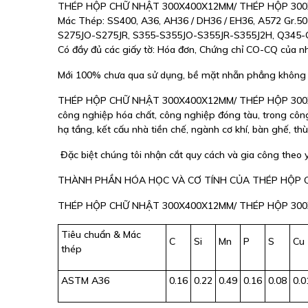
THÉP HỘP CHỮ NHẬT 300X400X12MM/ THÉP HỘP 300X400
Mác Thép: SS400, A36, AH36 / DH36 / EH36, A572 Gr.5
S275JO-S275JR, S355-S355JO-S355JR-S355J2H, Q34
Có đầy đủ các giấy tờ: Hóa đơn, Chứng chỉ CO-CQ của nh
Mới 100% chưa qua sử dụng, bề mặt nhẵn phẳng không r
THÉP HỘP CHỮ NHẬT 300X400X12MM/ THÉP HỘP 300X400X
công nghiệp hóa chất, công nghiệp đóng tàu, trong côn
hạ tầng, kết cấu nhà tiền chế, ngành cơ khí, bàn ghế, th
Đặc biệt chúng tôi nhận cắt quy cách và gia công theo
THÀNH PHẦN HÓA HỌC VÀ CƠ TÍNH CỦA THÉP HỘP C
THÉP HỘP CHỮ NHẬT 300X400X12MM/ THÉP HỘP 300
Tiêu chuẩn & Mác
C
Si
Mn
P
S
Cu
thép
ASTM A36
0.16
0.22
0.49
0.16
0.08
0.0