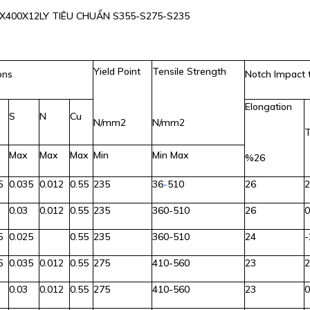
400X12LY TIÊU CHUẨN S355-S275-S235
Yield Point
Tensile Strength
ons
Notch Impact 
Elongation
S
N
Cu
N/mm2
N/mm2
Max
Max
Max
Min
Min Max
%26
5
0.035
0.012
0.55
235
36
-
510
26
0.03
0.012
0.55
235
360-510
26
5
0.025
0.55
235
360-510
24
-
5
0.035
0.012
0.55
275
410-560
23
0.03
0.012
0.55
275
410-560
23