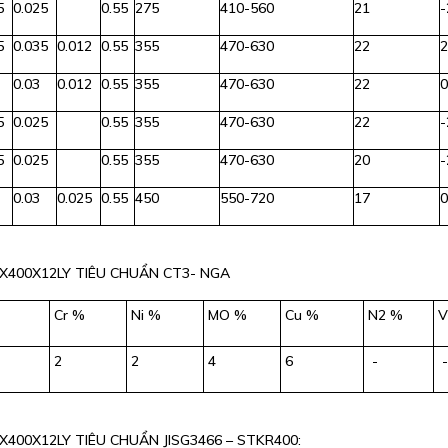
5
0.025
0.55
275
410-560
21
-
5
0.035
0.012
0.55
355
470-630
22
0.03
0.012
0.55
355
470-630
22
5
0.025
0.55
355
470-630
22
-
5
0.025
0.55
355
470-630
20
-
0.03
0.025
0.55
450
550-720
17
X400X12LY TIÊU CHUẨN CT3- NGA
Cr %
Ni %
MO %
Cu %
N2 %
V
2
2
4
6
-
-
400X12LY TIÊU CHUẨN JISG3466 – STKR400: