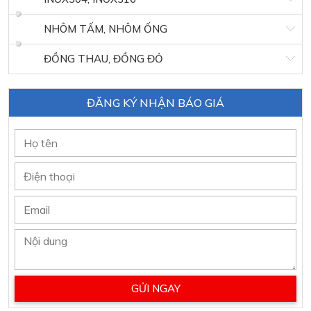
NHÔM TẤM, NHÔM ỐNG
ĐỒNG THAU, ĐỒNG ĐỎ
ĐĂNG KÝ NHẬN BÁO GIÁ