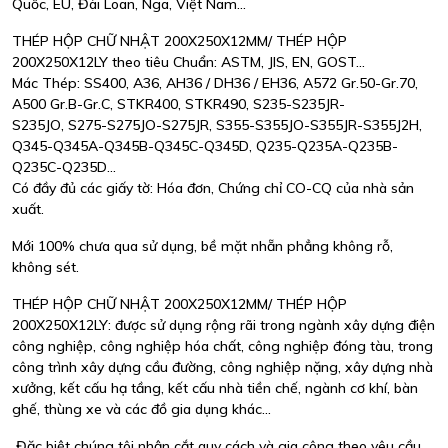
Quốc, EU, Đài Loan, Nga, Việt Nam...
THÉP HỘP CHỮ NHẬT 200X250X12MM/ THÉP HỘP
200X250X12LY theo tiêu Chuẩn: ASTM, JIS, EN, GOST...
Mác Thép: SS400, A36, AH36 / DH36 / EH36, A572 Gr.50-Gr.70,
A500 Gr.B-Gr.C, STKR400, STKR490, S235-S235JR-
S235JO, S275-S275JO-S275JR, S355-S355JO-S355JR-S355J2H,
Q345-Q345A-Q345B-Q345C-Q345D, Q235-Q235A-Q235B-
Q235C-Q235D...
Có đầy đủ các giấy tờ: Hóa đơn, Chứng chỉ CO-CQ của nhà sản
xuất.
Mới 100% chưa qua sử dụng, bề mặt nhẵn phẳng không rỗ,
không sét.
THÉP HỘP CHỮ NHẬT 200X250X12MM/ THÉP HỘP
200X250X12LY: được sử dụng rộng rãi trong ngành xây dựng điện
công nghiệp, công nghiệp hóa chất, công nghiệp đóng tàu, trong
công trình xây dựng cầu đường, công nghiệp nặng, xây dựng nhà
xưởng, kết cấu hạ tầng, kết cấu nhà tiền chế, ngành cơ khí, bàn
ghế, thùng xe và các đồ gia dụng khác...
Đặc biệt chúng tôi nhận cắt quy cách và gia công theo yêu cầu