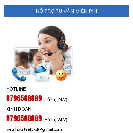
HỖ TRỢ TƯ VẤN MIỄN PHÍ
HOTLINE
0796588889
(Hỗ trợ 24/7)
KINH DOANH
0796588889
(Hỗ trợ 24/7)
vietnhatsteelpkd@gmail.com