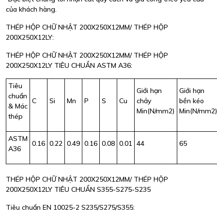
của khách hàng.
THÉP HỘP CHỮ NHẬT 200X250X12MM/ THÉP HỘP
200X250X12LY:
THÉP HỘP CHỮ NHẬT 200X250X12MM/ THÉP HỘP
200X250X12LY TIÊU CHUẨN ASTM A36:
Tiêu
Giới hạn
Giới hạn
chuẩn
C
Si
Mn
P
S
Cu
chảy
bền kéo
& Mác
Min(N/mm2)
Min(N/mm2
thép
ASTM
0.16
0.22
0.49
0.16
0.08
0.01
44
65
A36
THÉP HỘP CHỮ NHẬT 200X250X12MM/ THÉP HỘP
200X250X12LY TIÊU CHUẨN S355-S275-S235
Tiêu chuẩn EN 10025-2 S235/S275/S355: