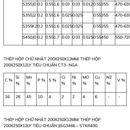
S355J0
0.2
0.55
1.6
0.03
0.03
0.012
0.55
355
470-63
S355J2
0.2
0.55
1.6
0.025
0.025
0.55
355
470-63
S355K2
0.2
0.55
1.6
0.025
0.025
0.55
355
470-63
S450J0
0.2
0.55
1.7
0.03
0.03
0.025
0.55
450
550-72
THÉP HỘP CHỮ NHẬT 200X250X12MM/ THÉP HỘP
200X250X12LY TIÊU CHUẨN CT3- NGA
Si
Mn
Cr
Ni
MO
Cu
N2
C %
P %
S %
V %
%
%
%
%
%
%
%
16
26
45
10
4
2
2
4
6
-
-
THÉP HỘP CHỮ NHẬT 200X250X12MM/ THÉP HỘP
200X250X12LY TIÊU CHUẨN JISG3466 – STKR400: