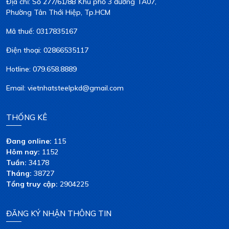
Địa chỉ: Số 277/61/8B Khu phố 3 đường TA07,
Phường Tân Thới Hiệp, Tp.HCM
Mã thuế: 0317835167
Điện thoại: 02866535117
Hotline: 079.658.8889
Email: vietnhatsteelpkd@gmail.com
THỐNG KÊ
Đang online:
115
Hôm nay:
1152
Tuần:
34178
Tháng:
38727
Tổng truy cập:
2904225
ĐĂNG KÝ NHẬN THÔNG TIN