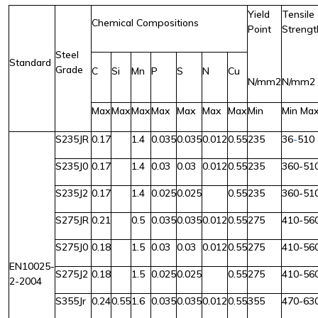
Yield
Tensile
Chemical Compositions
Point
Strengt
Steel
Standard
Grade
C
Si
Mn
P
S
N
Cu
N/mm2
N/mm2
Max
Max
Max
Max
Max
Max
Max
Min
Min Ma
S235JR
0.17
1.4
0.035
0.035
0.012
0.55
235
36
-
510
S235J0
0.17
1.4
0.03
0.03
0.012
0.55
235
360-51
S235J2
0.17
1.4
0.025
0.025
0.55
235
360-51
S275JR
0.21
0.5
0.035
0.035
0.012
0.55
275
410-56
S275J0
0.18
1.5
0.03
0.03
0.012
0.55
275
410-56
EN10025-
S275J2
0.18
1.5
0.025
0.025
0.55
275
410-56
2-2004
S355Jr
0.24
0.55
1.6
0.035
0.035
0.012
0.55
355
470-63