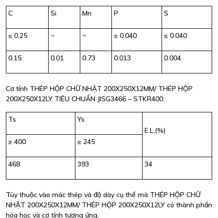
C
Si
Mn
P
S
≤ 0.25
−
−
≤ 0.040
≤ 0.040
0.15
0.01
0.73
0.013
0.004
Cơ tính THÉP HỘP CHỮ NHẬT 200X250X12MM/ THÉP HỘP
200X250X12LY TIÊU CHUẨN JISG3466 – STKR400:
Ts
Ys
E.L,(%)
≥ 400
≥ 245
468
393
34
Tùy thuộc vào mác thép và độ dày cụ thể mà THÉP HỘP CHỮ
NHẬT 200X250X12MM/ THÉP HỘP 200X250X12LY có thành phần
hóa học và cơ tính tương ứng.