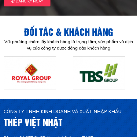
ĐĂNG KÝ NGAY
ĐỐI TÁC & KHÁCH HÀNG
Với phương châm lấy khách hàng là trọng tâm, sản phẩm và dịch
vụ của công ty được đông đảo khách hàng
CÔNG TY TNHH KINH DOANH VÀ XUẤT NHẬP KHẨU
THÉP VIỆT NHẬT