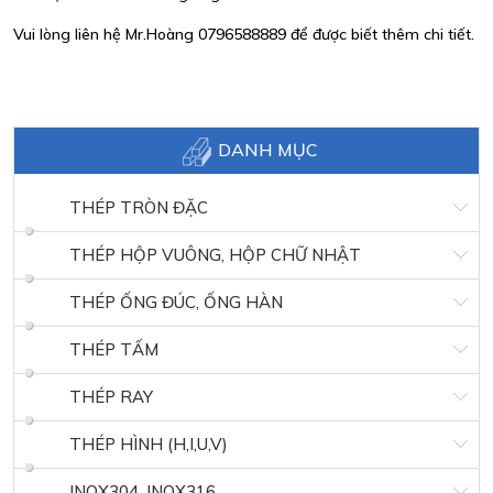
Vui lòng liên hệ Mr.Hoàng 0796588889 để được biết thêm chi tiết.
DANH MỤC
THÉP TRÒN ĐẶC
THÉP HỘP VUÔNG, HỘP CHỮ NHẬT
THÉP ỐNG ĐÚC, ỐNG HÀN
THÉP TẤM
THÉP RAY
THÉP HÌNH (H,I,U,V)
INOX304, INOX316