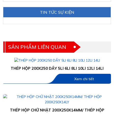
TIN TỨC SỰ KIỆN
SẢN PHẨM LIÊN QUAN
THÉP HỘP 200X250 DẦY 5LI 6LI 8LI 10LI 12LI 14LI
Xem chi tiết
THÉP HỘP CHỮ NHẬT 200X250X14MM/ THÉP HỘP