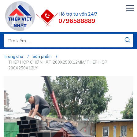
Hỗ trợ tư vấn 24/7
0796588889
Trang chủ
Sản phẩm
THÉP HỘP CHỮ NHẬT 200X250X12MM/ THÉP HỘP
200X250X12LY