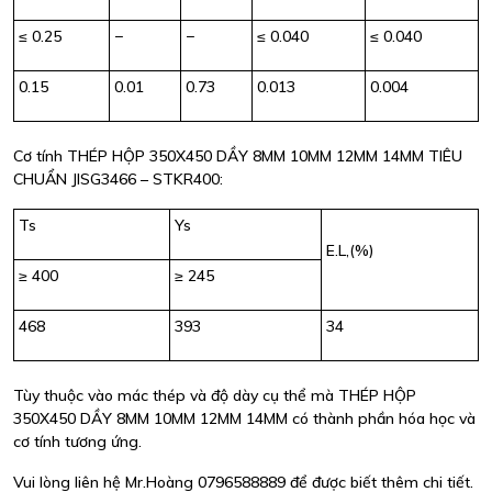
≤ 0.25
−
−
≤ 0.040
≤ 0.040
0.15
0.01
0.73
0.013
0.004
Cơ tính THÉP HỘP 350X450 DẦY 8MM 10MM 12MM 14MM TIÊU
CHUẨN JISG3466 – STKR400:
Ts
Ys
E.L,(%)
≥ 400
≥ 245
468
393
34
Tùy thuộc vào mác thép và độ dày cụ thể mà THÉP HỘP
350X450 DẦY 8MM 10MM 12MM 14MM có thành phần hóa học và
cơ tính tương ứng.
Vui lòng liên hệ Mr.Hoàng 0796588889 để được biết thêm chi tiết.