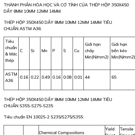
THÀNH PHẦN HÓA HỌC VÀ CƠ TÍNH CỦA THÉP HỘP 350X450
DẦY 8MM 10MM 12MM 14MM:
THÉP HỘP 350X450 DẦY 8MM 10MM 12MM 14MM TIÊU
CHUẨN ASTM A36:
Tiêu
Giới hạn
Giới hạn
chuẩn
C
Si
Mn
P
S
Cu
chảy
bền kéo
& Mác
Min(N/mm2)
Min(N/mm2
thép
ASTM
0.16
0.22
0.49
0.16
0.08
0.01
44
65
A36
THÉP HỘP 350X450 DẦY 8MM 10MM 12MM 14MM TIÊU
CHUẨN S355-S275-S235
Tiêu chuẩn EN 10025-2 S235/S275/S355:
Yield
Tensile
Chemical Compositions