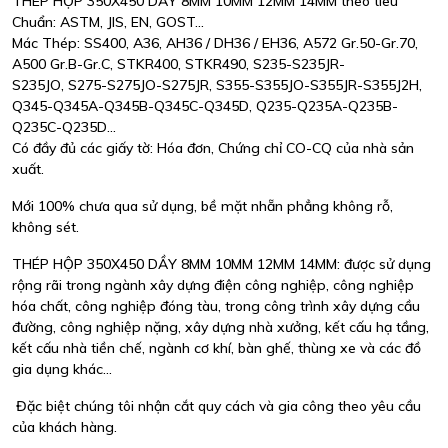
THÉP HỘP 350X450 DẦY 8MM 10MM 12MM 14MM theo tiêu
Chuẩn: ASTM, JIS, EN, GOST...
Mác Thép: SS400, A36, AH36 / DH36 / EH36, A572 Gr.50-Gr.70,
A500 Gr.B-Gr.C, STKR400, STKR490, S235-S235JR-
S235JO, S275-S275JO-S275JR, S355-S355JO-S355JR-S355J2H,
Q345-Q345A-Q345B-Q345C-Q345D, Q235-Q235A-Q235B-
Q235C-Q235D...
Có đầy đủ các giấy tờ: Hóa đơn, Chứng chỉ CO-CQ của nhà sản
xuất.
Mới 100% chưa qua sử dụng, bề mặt nhẵn phẳng không rỗ,
không sét.
THÉP HỘP 350X450 DẦY 8MM 10MM 12MM 14MM: được sử dụng
rộng rãi trong ngành xây dựng điện công nghiệp, công nghiệp
hóa chất, công nghiệp đóng tàu, trong công trình xây dựng cầu
đường, công nghiệp nặng, xây dựng nhà xưởng, kết cấu hạ tầng,
kết cấu nhà tiền chế, ngành cơ khí, bàn ghế, thùng xe và các đồ
gia dụng khác...
Đặc biệt chúng tôi nhận cắt quy cách và gia công theo yêu cầu
của khách hàng.