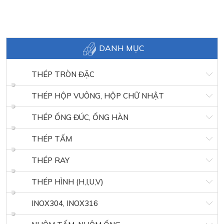
DANH MỤC
THÉP TRÒN ĐẶC
THÉP HỘP VUÔNG, HỘP CHỮ NHẬT
THÉP ỐNG ĐÚC, ỐNG HÀN
THÉP TẤM
THÉP RAY
THÉP HÌNH (H,I,U,V)
INOX304, INOX316