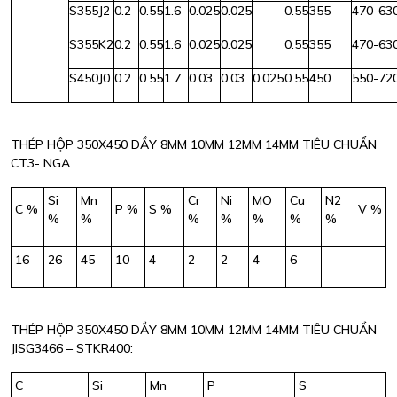
S355J2
0.2
0.55
1.6
0.025
0.025
0.55
355
470-63
S355K2
0.2
0.55
1.6
0.025
0.025
0.55
355
470-63
S450J0
0.2
0
.
55
1.7
0.03
0.03
0.025
0.55
450
550-72
THÉP HỘP 350X450 DẦY 8MM 10MM 12MM 14MM TIÊU CHUẨN
CT3- NGA
Si
Mn
Cr
Ni
MO
Cu
N2
C %
P %
S %
V %
%
%
%
%
%
%
%
16
26
45
10
4
2
2
4
6
-
-
THÉP HỘP 350X450 DẦY 8MM 10MM 12MM 14MM TIÊU CHUẨN
JISG3466 – STKR400:
C
Si
Mn
P
S