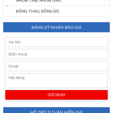
NHÔM TẤM, NHÔM ỐNG
ĐỒNG THAU, ĐỒNG ĐỎ
ĐĂNG KÝ NHẬN BÁO GIÁ
HỖ TRỢ TƯ VẤN MIỄN PHÍ