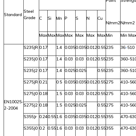
Point
Strengt
Steel
Standard
Grade
C
Si
Mn
P
S
N
Cu
N/mm2
N/mm2
Max
Max
Max
Max
Max
Max
Max
Min
Min Ma
S235JR
0.17
1.4
0.035
0.035
0.012
0.55
235
36
-
510
S235J0
0.17
1.4
0.03
0.03
0.012
0.55
235
360-51
S235J2
0.17
1.4
0.025
0.025
0.55
235
360-51
S275JR
0.21
0
.
5
0.035
0.035
0.012
0.55
275
410-56
S275J0
0.18
1.5
0.03
0.03
0.012
0.55
275
410-56
EN10025-
S275J2
0.18
1.5
0.025
0.025
0.55
275
410-56
2-2004
S355Jr
0.24
0.55
1.6
0.035
0.035
0.012
0.55
355
470-63
S355J0
0.2
0.55
1.6
0.03
0.03
0.012
0.55
355
470-63