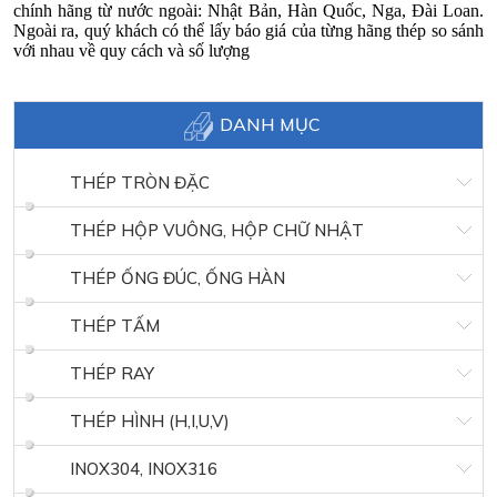
chính hãng từ nước ngoài: Nhật Bản, Hàn Quốc, Nga, Đài Loan.
Ngoài ra, quý khách có thể lấy báo giá của từng hãng thép so sánh
với nhau về quy cách và số lượng
DANH MỤC
THÉP TRÒN ĐẶC
THÉP HỘP VUÔNG, HỘP CHỮ NHẬT
THÉP ỐNG ĐÚC, ỐNG HÀN
THÉP TẤM
THÉP RAY
THÉP HÌNH (H,I,U,V)
INOX304, INOX316