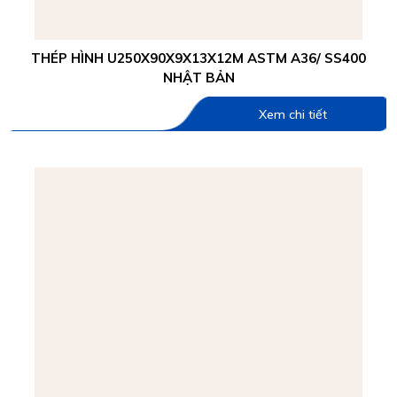
THÉP HÌNH U250X90X9X13X12M ASTM A36/ SS400
NHẬT BẢN
Xem chi tiết