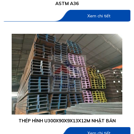
ASTM A36
Xem chi tiết
THÉP HÌNH U300X90X9X13X12M NHẬT BẢN
Xem chi tiết