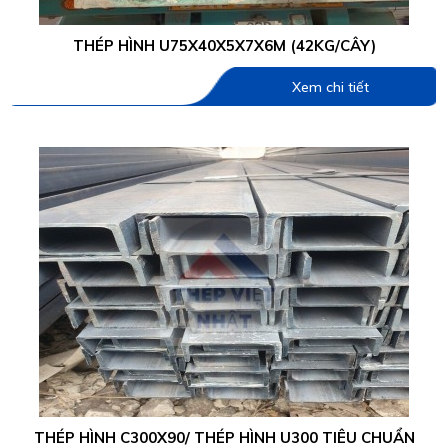
THÉP HÌNH U75X40X5X7X6M (42KG/CÂY)
Xem chi tiết
THÉP HÌNH C300X90/ THÉP HÌNH U300 TIÊU CHUẨN