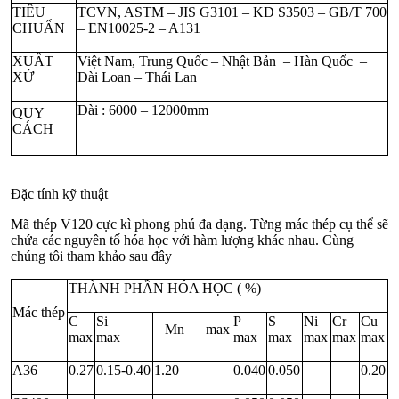
TIÊU
TCVN, ASTM – JIS G3101 – KD S3503 – GB/T 700
CHUẨN
– EN10025-2 – A131
XUẤT
Việt Nam, Trung Quốc – Nhật Bản – Hàn Quốc –
XỨ
Đài Loan – Thái Lan
Dài : 6000 – 12000mm
QUY
CÁCH
Đặc tính kỹ thuật
Mã thép V120 cực kì phong phú đa dạng. Từng mác thép cụ thể sẽ
chứa các nguyên tố hóa học với hàm lượng khác nhau. Cùng
chúng tôi tham khảo sau đây
THÀNH PHẦN HÓA HỌC ( %)
Mác thép
C
Si
P
S
Ni
Cr
Cu
Mn max
max
max
max
max
max
max
max
A36
0.27
0.15-0.40
1.20
0.040
0.050
0.20