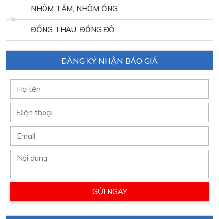
NHÔM TẤM, NHÔM ỐNG
ĐỒNG THAU, ĐỒNG ĐỎ
ĐĂNG KÝ NHẬN BÁO GIÁ