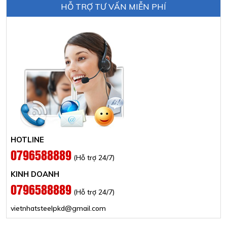
HỖ TRỢ TƯ VẤN MIỄN PHÍ
HOTLINE
0796588889
(Hỗ trợ 24/7)
KINH DOANH
0796588889
(Hỗ trợ 24/7)
vietnhatsteelpkd@gmail.com