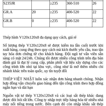
S235JR
≥235
360-510
26
GR.A
20
≥235
400-520
22
GR.B
0
≥235
400-520
22
Thép hình V120x120x8 đa dạng quy cách, giá rẻ
Số lượng thép V120x120x8 sẽ được kiểm tra lần cuối trước khi
xuất hàng, cung ứng theo quy cách mà kích thước yêu cầu, trao tận
tay hóa đơn chứng từ cho khách hàng. Đội ngũ tư vấn viên sẵn
sàng có mặt 24/24h. Chúng tôi được nhiều công trình trên địa bàn
đánh giá là đại lý cung cấp, phân phối vật liệu xây dựng cho các
công trình lớn nhỏ tại khu vực, cũng như là mở thêm nhiều chi
nhánh khác trên toàn quốc, uy tín tuyệt đối
THÉP VIỆT NHẬT luôn xác nhận đơn hàng nhanh chóng. Nhận
hợp đồng vận chuyển giao hàng đến tận công trình theo hợp đồng
ngắn hạn và dài hạn
Nguồn vật tư thép V120x120x8 và các loại sắt thép khác đang
được đòi hỏi rất lớn. Công ty nhập trực tiếp hàng hóa từ nhiều nhà
máy nổi tiếng trong nước. Bên cạnh đó còn nhập khẩu sắt thép