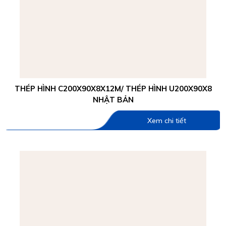
THÉP HÌNH C200X90X8X12M/ THÉP HÌNH U200X90X8
NHẬT BẢN
Xem chi tiết