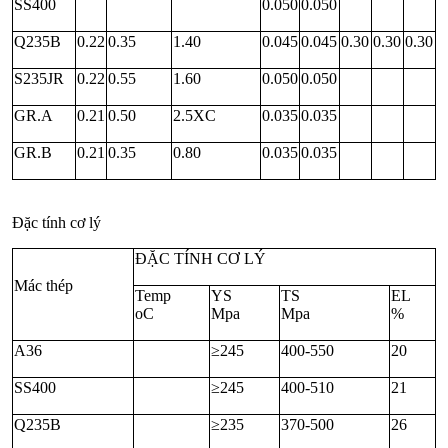
SS400
0.050
0.050
Q235B
0.22
0.35
1.40
0.045
0.045
0.30
0.30
0.30
S235JR
0.22
0.55
1.60
0.050
0.050
GR.A
0.21
0.50
2.5XC
0.035
0.035
GR.B
0.21
0.35
0.80
0.035
0.035
Đặc tính cơ lý
ĐẶC TÍNH CƠ LÝ
Mác thép
Temp
YS
TS
EL
oC
Mpa
Mpa
%
A36
≥245
400-550
20
SS400
≥245
400-510
21
Q235B
≥235
370-500
26