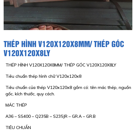
THÉP HÌNH V120X120X8MM/ THÉP GÓC
V120X120X8LY
THÉP HÌNH V120X120X8MM/ THÉP GÓC V120X120X8LY
Tiêu chuẩn thép hình chữ V120x120x8
Tiêu chuẩn của thép V120x120x8 gồm có: tên mác thép, nguồn
gốc, kích thước, quy cách.
MÁC THÉP
A36 – SS400 – Q235B – S235JR – GR.A – GR.B
TIÊU CHUẨN