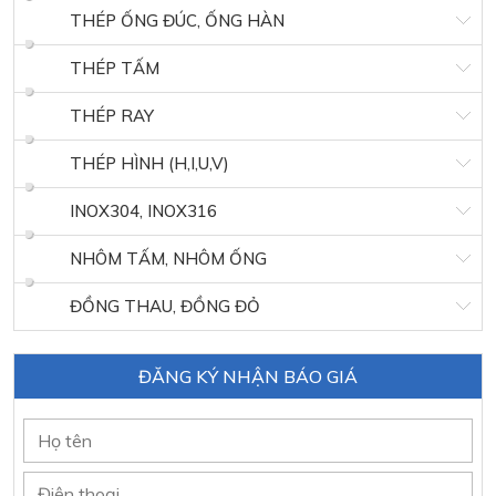
THÉP ỐNG ĐÚC, ỐNG HÀN
THÉP TẤM
THÉP RAY
THÉP HÌNH (H,I,U,V)
INOX304, INOX316
NHÔM TẤM, NHÔM ỐNG
ĐỒNG THAU, ĐỒNG ĐỎ
ĐĂNG KÝ NHẬN BÁO GIÁ