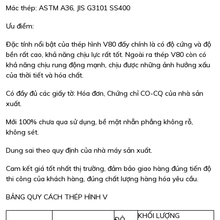
Mác thép: ASTM A36, JIS G3101 SS400
Ưu điểm:
Đặc tính nổi bật của thép hình V80 đấy chính là có độ cứng và độ
bền rất cao, khả năng chịu lực rất tốt. Ngoài ra thép V80 còn có
khả năng chịu rung động mạnh, chịu được những ảnh hưởng xấu
của thời tiết và hóa chất.
Có đầy đủ các giấy tờ: Hóa đơn, Chứng chỉ CO-CQ của nhà sản
xuất.
Mới 100% chưa qua sử dụng, bề mặt nhẵn phẳng không rỗ,
không sét.
Dung sai theo quy định của nhà máy sản xuất.
Cam kết giá tốt nhất thị trường, đảm bảo giao hàng đúng tiến độ
thi công của khách hàng, đúng chất lượng hàng hóa yêu cầu.
BẢNG QUY CÁCH THÉP HÌNH V
KHỐI LƯỢNG
ĐỘ