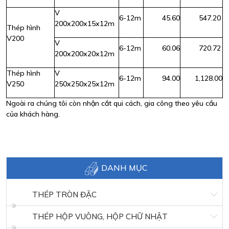
V
6-12m
45.60
547.20
200x200x15x12m
Thép hình
V200
V
6-12m
60.06
720.72
200x200x20x12m
Thép hình
V
6-12m
94.00
1,128.00
V250
250x250x25x12m
Ngoài ra chúng tôi còn nhận cắt qui cách, gia công theo yêu cầu
của khách hàng.
DANH MỤC
THÉP TRÒN ĐẶC
THÉP HỘP VUÔNG, HỘP CHỮ NHẬT