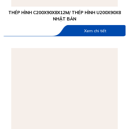
THÉP HÌNH C200X90X8X12M/ THÉP HÌNH U200X90X8
NHẬT BẢN
Xem chi tiết