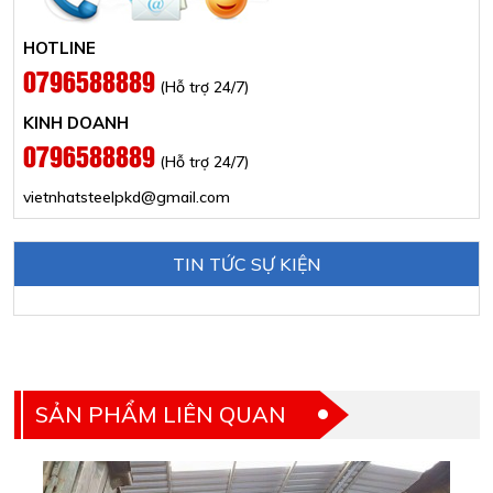
HOTLINE
0796588889
(Hỗ trợ 24/7)
KINH DOANH
0796588889
(Hỗ trợ 24/7)
vietnhatsteelpkd@gmail.com
TIN TỨC SỰ KIỆN
SẢN PHẨM LIÊN QUAN