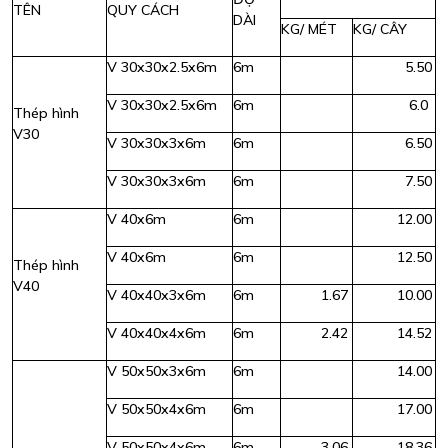
TÊN
QUY CÁCH
DÀI
KG/ MÉT
KG/ CÂY
V 30x30x2.5x6m
6m
5.50
V 30x30x2.5x6m
6m
6.0
Thép hình
V30
V 30x30x3x6m
6m
6.50
V 30x30x3x6m
6m
7.50
V 40x6m
6m
12.00
V 40x6m
6m
12.50
Thép hình
V40
V 40x40x3x6m
6m
1.67
10.00
V 40x40x4x6m
6m
2.42
14.52
V 50x50x3x6m
6m
14.00
V 50x50x4x6m
6m
17.00
V 50x50x4x6m
6m
3.06
18.36