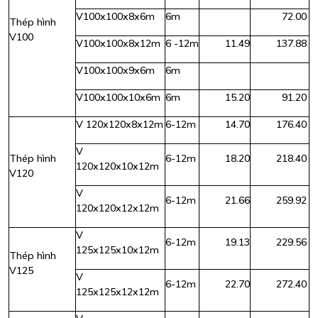
V100x100x8x6m
6m
72.00
Thép hình
V100
V100x100x8x12m
6 -12m
11.49
137.88
V100x100x9x6m
6m
V100x100x10x6m
6m
15.20
91.20
V 120x120x8x12m
6-12m
14.70
176.40
V
Thép hình
6-12m
18.20
218.40
120x120x10x12m
V120
V
6-12m
21.66
259.92
120x120x12x12m
V
6-12m
19.13
229.56
125x125x10x12m
Thép hình
V125
V
6-12m
22.70
272.40
125x125x12x12m