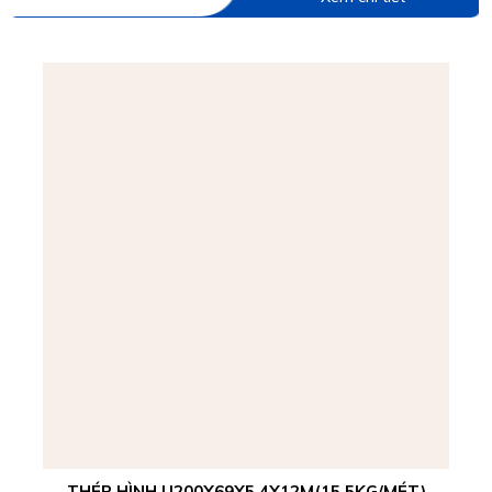
THÉP HÌNH U200X69X5,4X12M(15,5KG/MÉT)