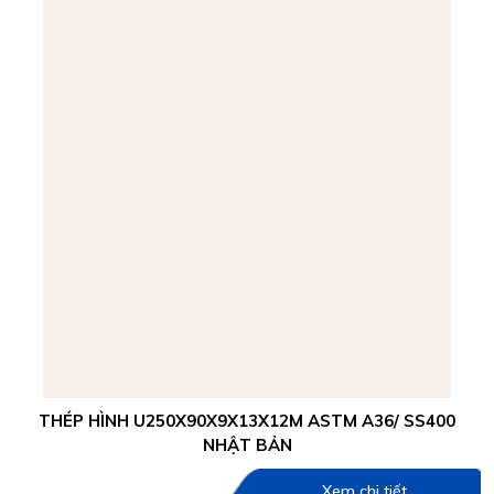
THÉP HÌNH U250X90X9X13X12M ASTM A36/ SS400
NHẬT BẢN
Xem chi tiết