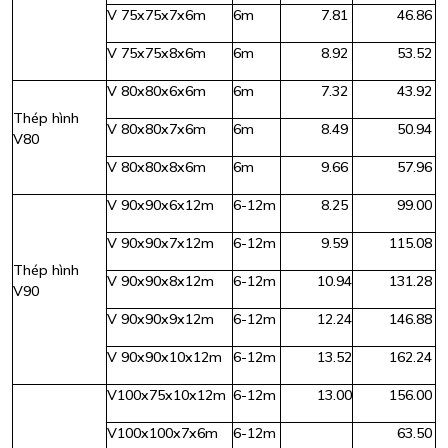
V 75x75x7x6m
6m
7.81
46.86
V 75x75x8x6m
6m
8.92
53.52
V 80x80x6x6m
6m
7.32
43.92
Thép hình
V 80x80x7x6m
6m
8.49
50.94
V80
V 80x80x8x6m
6m
9.66
57.96
V 90x90x6x12m
6-12m
8.25
99.00
V 90x90x7x12m
6-12m
9.59
115.08
Thép hình
V 90x90x8x12m
6-12m
10.94
131.28
V90
V 90x90x9x12m
6-12m
12.24
146.88
V 90x90x10x12m
6-12m
13.52
162.24
V100x75x10x12m
6-12m
13.00
156.00
V100x100x7x6m
6-12m
63.50