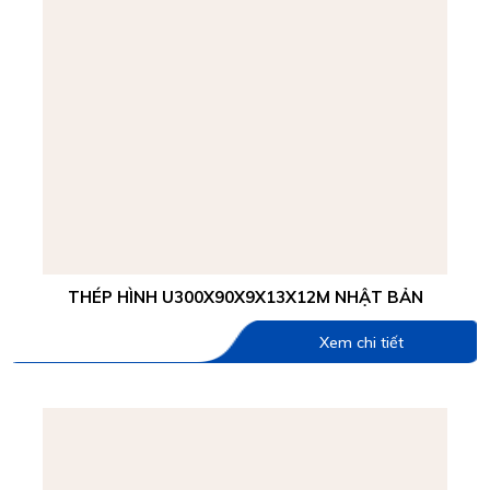
THÉP HÌNH U300X90X9X13X12M NHẬT BẢN
Xem chi tiết