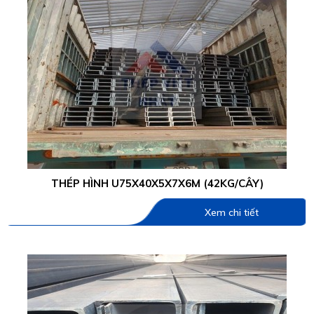
THÉP HÌNH U75X40X5X7X6M (42KG/CÂY)
Xem chi tiết