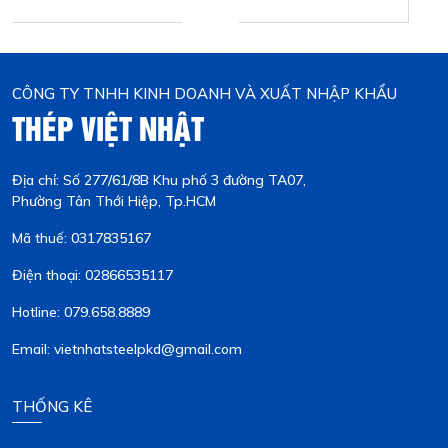
CÔNG TY TNHH KINH DOANH VÀ XUẤT NHẬP KHẨU
THÉP VIỆT NHẬT
Địa chỉ: Số 277/61/8B Khu phố 3 đường TA07,
Phường Tân Thới Hiệp, Tp.HCM
Mã thuế: 0317835167
Điện thoại: 02866535117
Hotline: 079.658.8889
Email: vietnhatsteelpkd@gmail.com
THỐNG KÊ