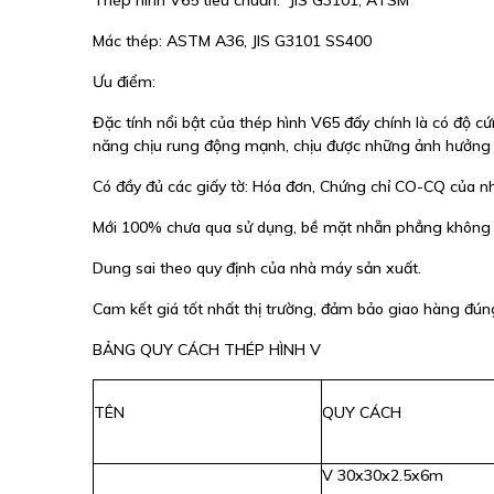
Thép hình V65 tiêu chuẩn: JIS G3101, ATSM
Mác thép: ASTM A36, JIS G3101 SS400
Ưu điểm:
Đặc tính nổi bật của thép hình V65 đấy chính là có độ cứ
năng chịu rung động mạnh, chịu được những ảnh hưởng xấ
Có đầy đủ các giấy tờ: Hóa đơn, Chứng chỉ CO-CQ của nh
Mới 100% chưa qua sử dụng, bề mặt nhẵn phẳng không r
Dung sai theo quy định của nhà máy sản xuất.
Cam kết giá tốt nhất thị trường, đảm bảo giao hàng đún
BẢNG QUY CÁCH THÉP HÌNH V
TÊN
QUY CÁCH
V 30x30x2.5x6m