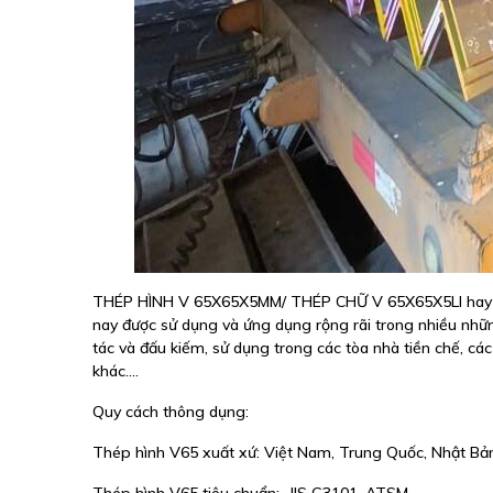
THÉP HÌNH V 65X65X5MM/ THÉP CHỮ V 65X65X5LI hay còn 
nay được sử dụng và ứng dụng rộng rãi trong nhiều nh
tác và đấu kiếm, sử dụng trong các tòa nhà tiền chế, c
khác....
Quy cách thông dụng:
Thép hình V65 xuất xứ: Việt Nam, Trung Quốc, Nhật Bả