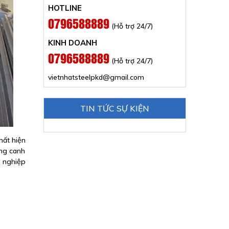
HOTLINE
0796588889
(Hỗ trợ 24/7)
KINH DOANH
0796588889
(Hỗ trợ 24/7)
vietnhatsteelpkd@gmail.com
TIN TỨC SỰ KIỆN
hất hiện
ong canh
g nghiệp