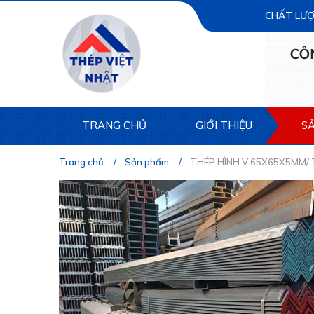
CHẤT LƯỢ
TRANG CHỦ
GIỚI THIỆU
S
Trang chủ
Sản phẩm
THÉP HÌNH V 65X65X5MM/ 