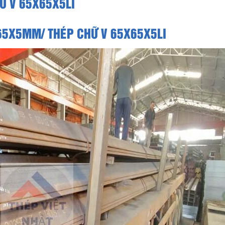
Ữ V 65X65X5LI
65X5MM/ THÉP CHỮ V 65X65X5LI