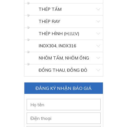
THÉP TẤM
THÉP RAY
THÉP HÌNH (H,I,U,V)
INOX304, INOX316
NHÔM TẤM, NHÔM ỐNG
ĐỒNG THAU, ĐỒNG ĐỎ
ĐĂNG KÝ NHẬN BÁO GIÁ