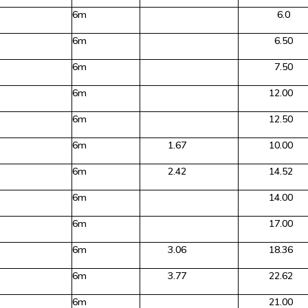
6m
6.0
6m
6.50
6m
7.50
6m
12.00
6m
12.50
6m
1.67
10.00
6m
2.42
14.52
6m
14.00
6m
17.00
6m
3.06
18.36
6m
3.77
22.62
6m
21.00