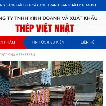
NG HÀNG ĐẦU, GIÁ CẢ CẠNH TRANH, SẢN PHẨM ĐA DẠNG !
ẢN PHẨM
TIN TỨC & SỰ KIỆN
LIÊN HỆ
THÉP CHỮ V 65X65X5LI