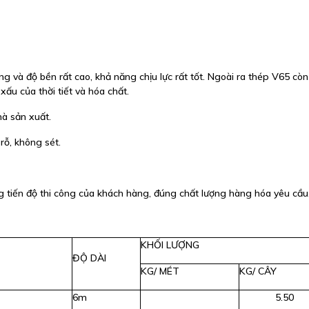
ng và độ bền rất cao, khả năng chịu lực rất tốt. Ngoài ra thép V65 còn
u của thời tiết và hóa chất.
à sản xuất.
ỗ, không sét.
g tiến độ thi công của khách hàng, đúng chất lượng hàng hóa yêu cầu
KHỐI LƯỢNG
ĐỘ DÀI
KG/ MÉT
KG/ CÂY
6m
5.50