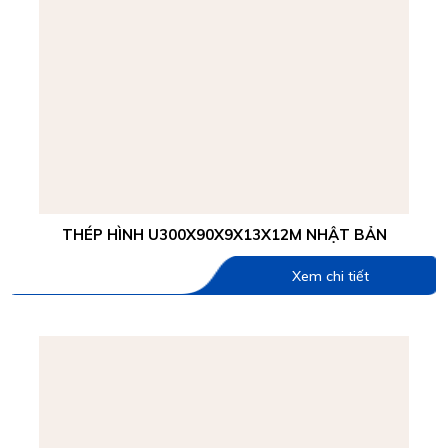
THÉP HÌNH U300X90X9X13X12M NHẬT BẢN
Xem chi tiết