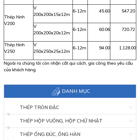
V
6-12m
45.60
547.20
200x200x15x12m
Thép hình
V200
V
6-12m
60.06
720.72
200x200x20x12m
Thép hình
V
6-12m
94.00
1,128.00
V250
250x250x25x12m
Ngoài ra chúng tôi còn nhận cắt qui cách, gia công theo yêu cầu
của khách hàng.
DANH MỤC
THÉP TRÒN ĐẶC
THÉP HỘP VUÔNG, HỘP CHỮ NHẬT
THÉP ỐNG ĐÚC, ỐNG HÀN