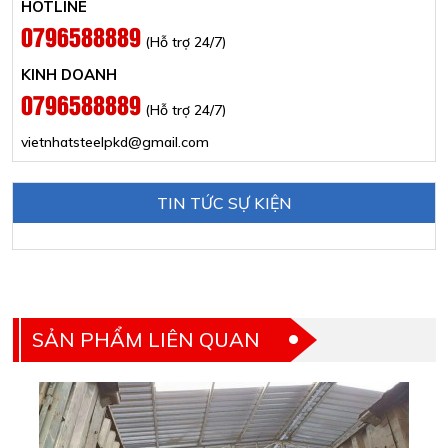
HOTLINE
0796588889
(Hỗ trợ 24/7)
KINH DOANH
0796588889
(Hỗ trợ 24/7)
vietnhatsteelpkd@gmail.com
TIN TỨC SỰ KIỆN
SẢN PHẨM LIÊN QUAN