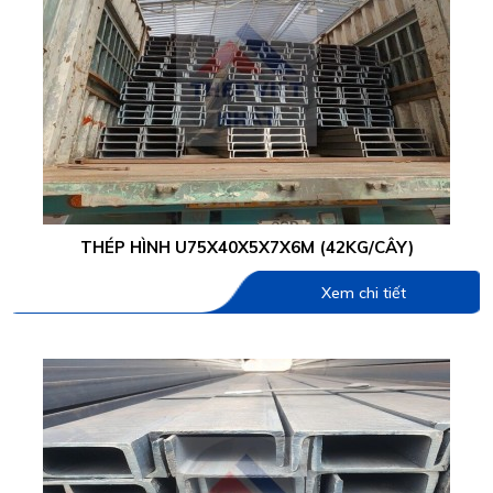
THÉP HÌNH U75X40X5X7X6M (42KG/CÂY)
Xem chi tiết