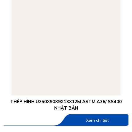
THÉP HÌNH U250X90X9X13X12M ASTM A36/ SS400
NHẬT BẢN
Xem chi tiết