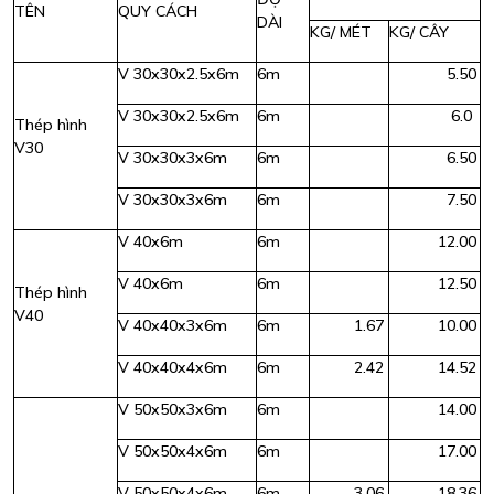
TÊN
QUY CÁCH
DÀI
KG/ MÉT
KG/ CÂY
V 30x30x2.5x6m
6m
5.50
V 30x30x2.5x6m
6m
6.0
Thép hình
V30
V 30x30x3x6m
6m
6.50
V 30x30x3x6m
6m
7.50
V 40x6m
6m
12.00
V 40x6m
6m
12.50
Thép hình
V40
V 40x40x3x6m
6m
1.67
10.00
V 40x40x4x6m
6m
2.42
14.52
V 50x50x3x6m
6m
14.00
V 50x50x4x6m
6m
17.00
V 50x50x4x6m
6m
3.06
18.36