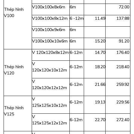
V100x100x8x6m
6m
72.00
Thép hình
V100
V100x100x8x12m
6 -12m
11.49
137.88
V100x100x9x6m
6m
V100x100x10x6m
6m
15.20
91.20
V 120x120x8x12m
6-12m
14.70
176.40
V
Thép hình
6-12m
18.20
218.40
120x120x10x12m
V120
V
6-12m
21.66
259.92
120x120x12x12m
V
6-12m
19.13
229.56
125x125x10x12m
Thép hình
V125
V
6-12m
22.70
272.40
125x125x12x12m