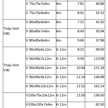
V 75x75x7x6m
6m
7.81
46.86
V 75x75x8x6m
6m
8.92
53.52
V 80x80x6x6m
6m
7.32
43.92
Thép hình
V 80x80x7x6m
6m
8.49
50.94
V80
V 80x80x8x6m
6m
9.66
57.96
V 90x90x6x12m
6-12m
8.25
99.00
V 90x90x7x12m
6-12m
9.59
115.08
Thép hình
V 90x90x8x12m
6-12m
10.94
131.28
V90
V 90x90x9x12m
6-12m
12.24
146.88
V 90x90x10x12m
6-12m
13.52
162.24
V100x75x10x12m
6-12m
13.00
156.00
V100x100x7x6m
6-12m
63.50