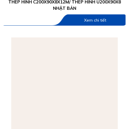
THÉP HÌNH C200X90X8X12M/ THÉP HÌNH U200X90X8
NHẬT BẢN
Xem chi tiết