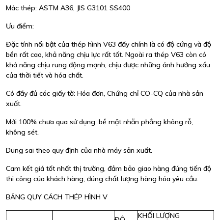
Mác thép: ASTM A36, JIS G3101 SS400
Ưu điểm:
Đặc tính nổi bật của thép hình V63 đấy chính là có độ cứng và độ
bền rất cao, khả năng chịu lực rất tốt. Ngoài ra thép V63 còn có
khả năng chịu rung động mạnh, chịu được những ảnh hưởng xấu
của thời tiết và hóa chất.
Có đầy đủ các giấy tờ: Hóa đơn, Chứng chỉ CO-CQ của nhà sản
xuất.
Mới 100% chưa qua sử dụng, bề mặt nhẵn phẳng không rỗ,
không sét.
Dung sai theo quy định của nhà máy sản xuất.
Cam kết giá tốt nhất thị trường, đảm bảo giao hàng đúng tiến độ
thi công của khách hàng, đúng chất lượng hàng hóa yêu cầu.
BẢNG QUY CÁCH THÉP HÌNH V
KHỐI LƯỢNG
ĐỘ