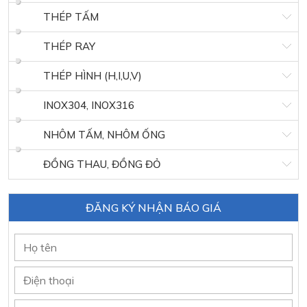
THÉP TẤM
THÉP RAY
THÉP HÌNH (H,I,U,V)
INOX304, INOX316
NHÔM TẤM, NHÔM ỐNG
ĐỒNG THAU, ĐỒNG ĐỎ
ĐĂNG KÝ NHẬN BÁO GIÁ