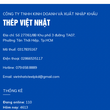
CÔNG TY TNHH KINH DOANH VÀ XUẤT NHẬP KHẨU
THÉP VIỆT NHẬT
Địa chỉ: Số 277/61/8B Khu phố 3 đường TA07,
Phường Tân Thới Hiệp, Tp.HCM
Mã thuế: 0317835167
Điện thoại: 02866535117
Hotline: 079.658.8889
Email: vietnhatsteelpkd@gmail.com
THỐNG KÊ
Đang online:
110
Hôm nay:
4613