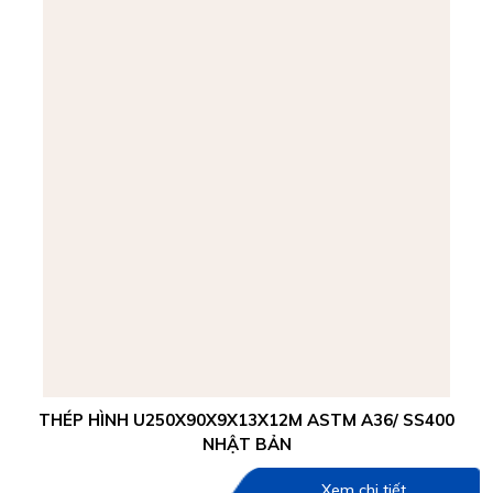
THÉP HÌNH U250X90X9X13X12M ASTM A36/ SS400
NHẬT BẢN
Xem chi tiết