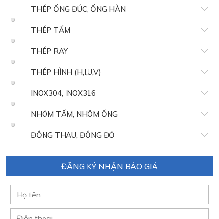
THÉP ỐNG ĐÚC, ỐNG HÀN
THÉP TẤM
THÉP RAY
THÉP HÌNH (H,I,U,V)
INOX304, INOX316
NHÔM TẤM, NHÔM ỐNG
ĐỒNG THAU, ĐỒNG ĐỎ
ĐĂNG KÝ NHẬN BÁO GIÁ