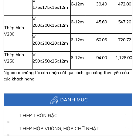
V
6-12m
39.40
472.80
175x175x15x12m
V
6-12m
45.60
547.20
200x200x15x12m
Thép hình
V200
V
6-12m
60.06
720.72
200x200x20x12m
Thép hình
V
6-12m
94.00
1,128.00
V250
250x250x25x12m
Ngoài ra chúng tôi còn nhận cắt qui cách, gia công theo yêu cầu
của khách hàng.
DANH MỤC
THÉP TRÒN ĐẶC
THÉP HỘP VUÔNG, HỘP CHỮ NHẬT