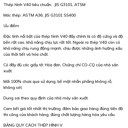
Thép hình V40 tiêu chuẩn: JIS G3101, ATSM
Mác thép: ASTM A36, JIS G3101 SS400
Ưu điểm:
Đặc tính nổi bật của thép hình V40 đấy chính là có độ cứng và độ
bền rất cao, khả năng chịu lực rất tốt. Ngoài ra thép V40 còn có
khả năng chịu rung động mạnh, chịu được những ảnh hưởng xấu
của thời tiết và hóa chất.
Có đầy đủ các giấy tờ: Hóa đơn, Chứng chỉ CO-CQ của nhà sản
xuất.
Mới 100% chưa qua sử dụng, bề mặt nhẵn phẳng không rỗ,
không sét.
Dung sai theo quy định của nhà máy sản xuất.
Cam kết giá tốt nhất thị trường, đảm bảo giao hàng đúng tiến độ
thi công của khách hàng, đúng chất lượng hàng hóa yêu cầu.
BẢNG QUY CÁCH THÉP HÌNH V