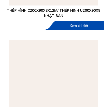
THÉP HÌNH C200X90X8X12M/ THÉP HÌNH U200X90X8
NHẬT BẢN
Xem chi tiết