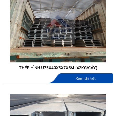
THÉP HÌNH U75X40X5X7X6M (42KG/CÂY)
Xem chi tiết