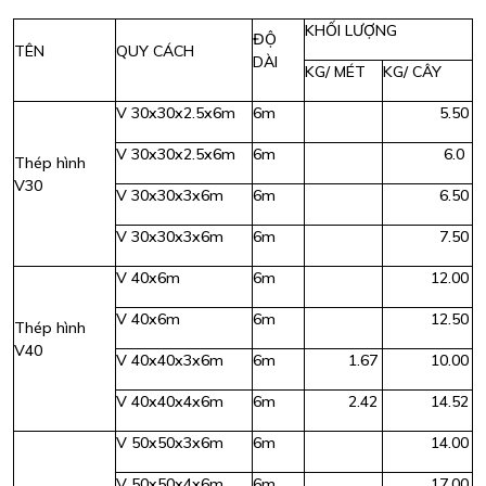
KHỐI LƯỢNG
ĐỘ
TÊN
QUY CÁCH
DÀI
KG/ MÉT
KG/ CÂY
V 30x30x2.5x6m
6m
5.50
V 30x30x2.5x6m
6m
6.0
Thép hình
V30
V 30x30x3x6m
6m
6.50
V 30x30x3x6m
6m
7.50
V 40x6m
6m
12.00
V 40x6m
6m
12.50
Thép hình
V40
V 40x40x3x6m
6m
1.67
10.00
V 40x40x4x6m
6m
2.42
14.52
V 50x50x3x6m
6m
14.00
V 50x50x4x6m
6m
17.00