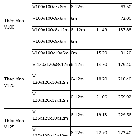
V100x100x7x6m
6-12m
63.50
V100x100x8x6m
6m
72.00
Thép hình
V100
V100x100x8x12m
6 -12m
11.49
137.88
V100x100x9x6m
6m
V100x100x10x6m
6m
15.20
91.20
V 120x120x8x12m
6-12m
14.70
176.40
V
Thép hình
6-12m
18.20
218.40
120x120x10x12m
V120
V
6-12m
21.66
259.92
120x120x12x12m
V
6-12m
19.13
229.56
125x125x10x12m
Thép hình
V125
V
6-12m
22.70
272.40