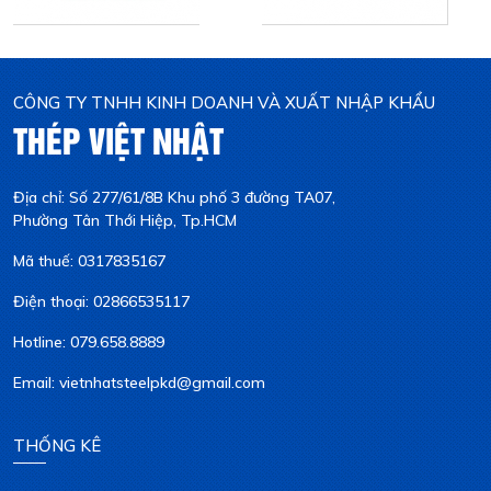
CÔNG TY TNHH KINH DOANH VÀ XUẤT NHẬP KHẨU
THÉP VIỆT NHẬT
Địa chỉ: Số 277/61/8B Khu phố 3 đường TA07,
Phường Tân Thới Hiệp, Tp.HCM
Mã thuế: 0317835167
Điện thoại: 02866535117
Hotline: 079.658.8889
Email: vietnhatsteelpkd@gmail.com
THỐNG KÊ