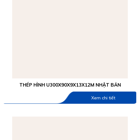
THÉP HÌNH U300X90X9X13X12M NHẬT BẢN
Xem chi tiết