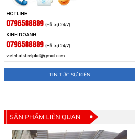
HOTLINE
0796588889
(Hỗ trợ 24/7)
KINH DOANH
0796588889
(Hỗ trợ 24/7)
vietnhatsteelpkd@gmail.com
TIN TỨC SỰ KIỆN
SẢN PHẨM LIÊN QUAN