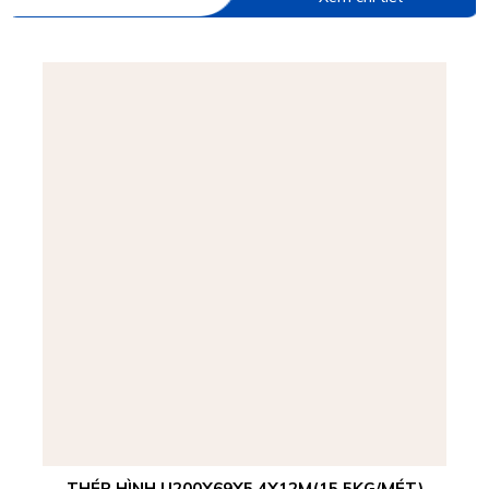
THÉP HÌNH U200X69X5,4X12M(15,5KG/MÉT)