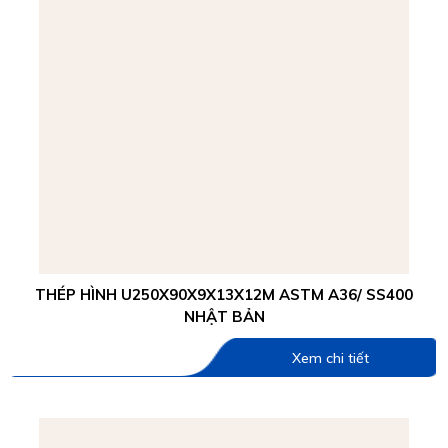
THÉP HÌNH U250X90X9X13X12M ASTM A36/ SS400
NHẬT BẢN
Xem chi tiết