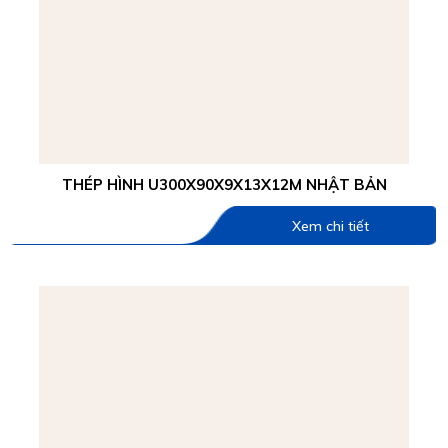
THÉP HÌNH U300X90X9X13X12M NHẬT BẢN
Xem chi tiết