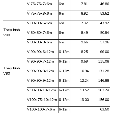
V 75x75x7x6m
6m
7.81
46.86
V 75x75x8x6m
6m
8.92
53.52
V 80x80x6x6m
6m
7.32
43.92
Thép hình
V 80x80x7x6m
6m
8.49
50.94
V80
V 80x80x8x6m
6m
9.66
57.96
V 90x90x6x12m
6-12m
8.25
99.00
V 90x90x7x12m
6-12m
9.59
115.08
Thép hình
V 90x90x8x12m
6-12m
10.94
131.28
V90
V 90x90x9x12m
6-12m
12.24
146.88
V 90x90x10x12m
6-12m
13.52
162.24
V100x75x10x12m
6-12m
13.00
156.00
V100x100x7x6m
6-12m
63.50