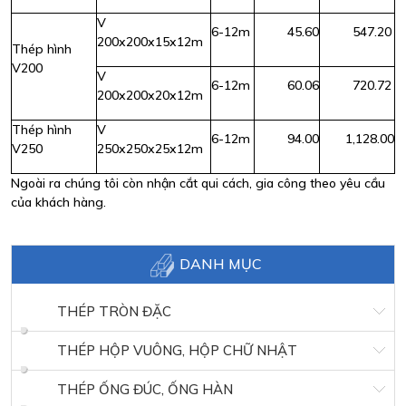
V
6-12m
45.60
547.20
200x200x15x12m
Thép hình
V200
V
6-12m
60.06
720.72
200x200x20x12m
Thép hình
V
6-12m
94.00
1,128.00
V250
250x250x25x12m
Ngoài ra chúng tôi còn nhận cắt qui cách, gia công theo yêu cầu
của khách hàng.
DANH MỤC
THÉP TRÒN ĐẶC
THÉP HỘP VUÔNG, HỘP CHỮ NHẬT
THÉP ỐNG ĐÚC, ỐNG HÀN