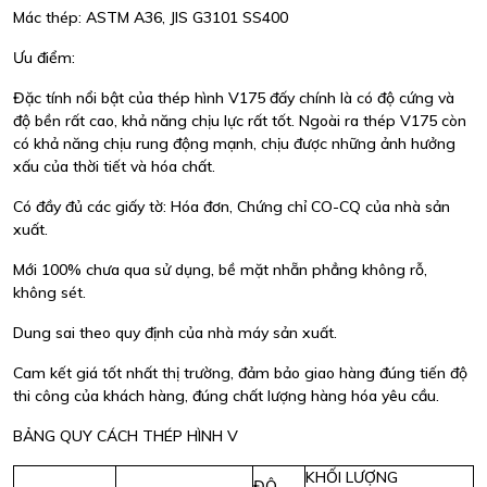
Mác thép: ASTM A36, JIS G3101 SS400
Ưu điểm:
Đặc tính nổi bật của thép hình V175 đấy chính là có độ cứng và
độ bền rất cao, khả năng chịu lực rất tốt. Ngoài ra thép V175 còn
có khả năng chịu rung động mạnh, chịu được những ảnh hưởng
xấu của thời tiết và hóa chất.
Có đầy đủ các giấy tờ: Hóa đơn, Chứng chỉ CO-CQ của nhà sản
xuất.
Mới 100% chưa qua sử dụng, bề mặt nhẵn phẳng không rỗ,
không sét.
Dung sai theo quy định của nhà máy sản xuất.
Cam kết giá tốt nhất thị trường, đảm bảo giao hàng đúng tiến độ
thi công của khách hàng, đúng chất lượng hàng hóa yêu cầu.
BẢNG QUY CÁCH THÉP HÌNH V
KHỐI LƯỢNG
ĐỘ