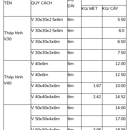
TÊN
QUY CÁCH
DÀI
KG/ MÉT
KG/ CÂY
V 30x30x2.5x6m
6m
5.50
V 30x30x2.5x6m
6m
6.0
Thép hình
V30
V 30x30x3x6m
6m
6.50
V 30x30x3x6m
6m
7.50
V 40x6m
6m
12.00
V 40x6m
6m
12.50
Thép hình
V40
V 40x40x3x6m
6m
1.67
10.00
V 40x40x4x6m
6m
2.42
14.52
V 50x50x3x6m
6m
14.00
V 50x50x4x6m
6m
17.00
V 50x50x4x6m
6m
3.06
18.36