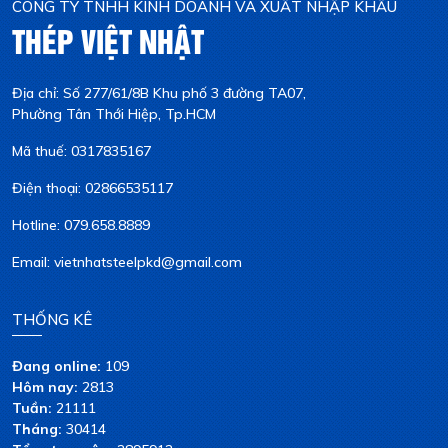
CÔNG TY TNHH KINH DOANH VÀ XUẤT NHẬP KHẨU
THÉP VIỆT NHẬT
Địa chỉ: Số 277/61/8B Khu phố 3 đường TA07,
Phường Tân Thới Hiệp, Tp.HCM
Mã thuế: 0317835167
Điện thoại: 02866535117
Hotline: 079.658.8889
Email: vietnhatsteelpkd@gmail.com
THỐNG KÊ
Đang online:
109
Hôm nay:
2813
Tuần:
21111
Tháng:
30414