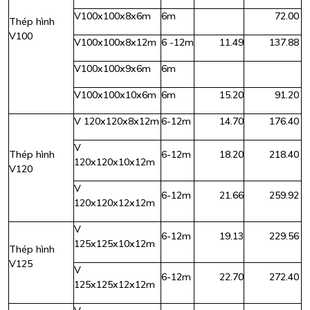
V100x100x8x6m
6m
72.00
Thép hình
V100
V100x100x8x12m
6 -12m
11.49
137.88
V100x100x9x6m
6m
V100x100x10x6m
6m
15.20
91.20
V 120x120x8x12m
6-12m
14.70
176.40
V
Thép hình
6-12m
18.20
218.40
120x120x10x12m
V120
V
6-12m
21.66
259.92
120x120x12x12m
V
6-12m
19.13
229.56
125x125x10x12m
Thép hình
V125
V
6-12m
22.70
272.40
125x125x12x12m