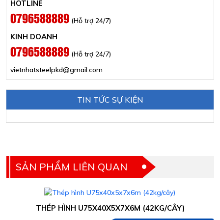
HOTLINE
0796588889
(Hỗ trợ 24/7)
KINH DOANH
0796588889
(Hỗ trợ 24/7)
vietnhatsteelpkd@gmail.com
TIN TỨC SỰ KIỆN
SẢN PHẨM LIÊN QUAN
THÉP HÌNH U75X40X5X7X6M (42KG/CÂY)