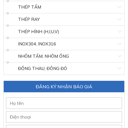
THÉP TẤM
THÉP RAY
THÉP HÌNH (H,I,U,V)
INOX304, INOX316
NHÔM TẤM, NHÔM ỐNG
ĐỒNG THAU, ĐỒNG ĐỎ
ĐĂNG KÝ NHẬN BÁO GIÁ