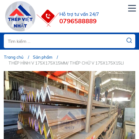
Hỗ trợ tư vấn 24/7
0796588889
Trang chủ
Sản phẩm
THÉP HÌNH V 175X175X15MM/ THÉP CHỮ V 175X175X15LI