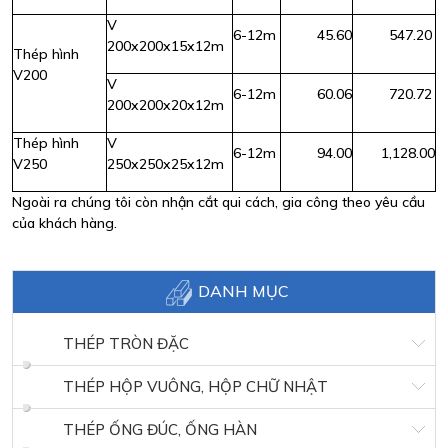
V
6-12m
45.60
547.20
200x200x15x12m
Thép hình
V200
V
6-12m
60.06
720.72
200x200x20x12m
Thép hình
V
6-12m
94.00
1,128.00
V250
250x250x25x12m
Ngoài ra chúng tôi còn nhận cắt qui cách, gia công theo yêu cầu
của khách hàng.
DANH MỤC
THÉP TRÒN ĐẶC
THÉP HỘP VUÔNG, HỘP CHỮ NHẬT
THÉP ỐNG ĐÚC, ỐNG HÀN