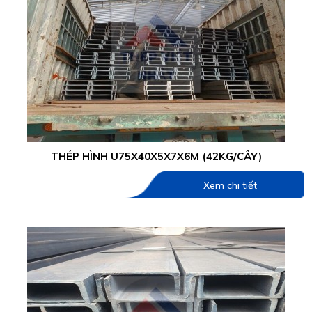
THÉP HÌNH U75X40X5X7X6M (42KG/CÂY)
Xem chi tiết