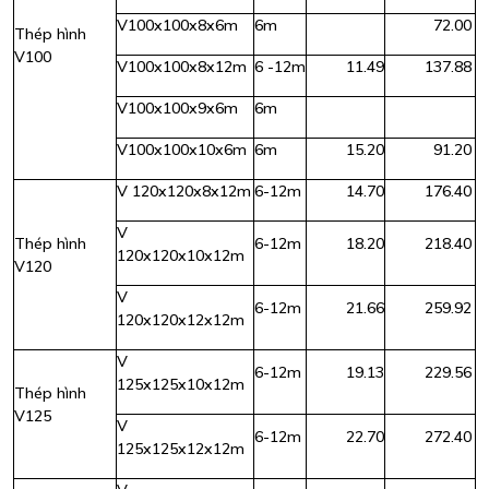
V100x100x8x6m
6m
72.00
Thép hình
V100
V100x100x8x12m
6 -12m
11.49
137.88
V100x100x9x6m
6m
V100x100x10x6m
6m
15.20
91.20
V 120x120x8x12m
6-12m
14.70
176.40
V
Thép hình
6-12m
18.20
218.40
120x120x10x12m
V120
V
6-12m
21.66
259.92
120x120x12x12m
V
6-12m
19.13
229.56
125x125x10x12m
Thép hình
V125
V
6-12m
22.70
272.40
125x125x12x12m