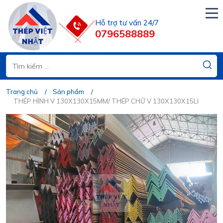
Hỗ trợ tư vấn 24/7
0796588889
Trang chủ
Sản phẩm
THÉP HÌNH V 130X130X15MM/ THÉP CHỮ V 130X130X15LI