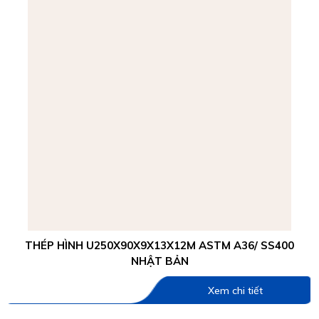
THÉP HÌNH U250X90X9X13X12M ASTM A36/ SS400
NHẬT BẢN
Xem chi tiết