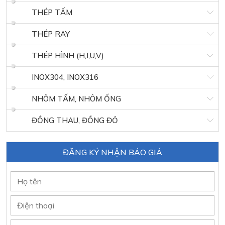
THÉP TẤM
THÉP RAY
THÉP HÌNH (H,I,U,V)
INOX304, INOX316
NHÔM TẤM, NHÔM ỐNG
ĐỒNG THAU, ĐỒNG ĐỎ
ĐĂNG KÝ NHẬN BÁO GIÁ