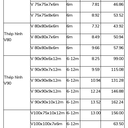
V 75x75x7x6m
6m
7.81
46.86
V 75x75x8x6m
6m
8.92
53.52
V 80x80x6x6m
6m
7.32
43.92
Thép hình
V 80x80x7x6m
6m
8.49
50.94
V80
V 80x80x8x6m
6m
9.66
57.96
V 90x90x6x12m
6-12m
8.25
99.00
V 90x90x7x12m
6-12m
9.59
115.08
Thép hình
V 90x90x8x12m
6-12m
10.94
131.28
V90
V 90x90x9x12m
6-12m
12.24
146.88
V 90x90x10x12m
6-12m
13.52
162.24
V100x75x10x12m
6-12m
13.00
156.00
V100x100x7x6m
6-12m
63.50