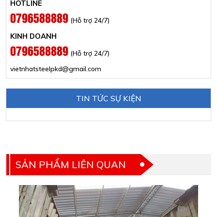
HOTLINE
0796588889
(Hỗ trợ 24/7)
KINH DOANH
0796588889
(Hỗ trợ 24/7)
vietnhatsteelpkd@gmail.com
TIN TỨC SỰ KIỆN
SẢN PHẨM LIÊN QUAN