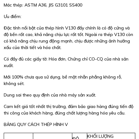
Mác thép: ASTM A36, JIS G3101 SS400
Ưu điểm:
Đặc tính nổi bật của thép hình V130 đấy chính là có độ cứng và
độ bền rất cao, khả năng chịu lực rất tốt. Ngoài ra thép V130 còn
có khả năng chịu rung động mạnh, chịu được những ảnh hưởng
xấu của thời tiết và hóa chất.
Có đầy đủ các giấy tờ: Hóa đơn, Chứng chỉ CO-CQ của nhà sản
xuất.
Mới 100% chưa qua sử dụng, bề mặt nhẵn phẳng không rỗ,
không sét.
Dung sai theo quy định của nhà máy sản xuất.
Cam kết giá tốt nhất thị trường, đảm bảo giao hàng đúng tiến độ
thi công của khách hàng, đúng chất lượng hàng hóa yêu cầu.
BẢNG QUY CÁCH THÉP HÌNH V
KHỐI LƯỢNG
ĐỘ