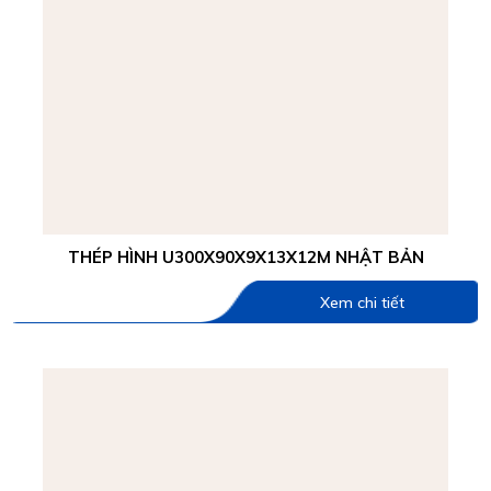
THÉP HÌNH U300X90X9X13X12M NHẬT BẢN
Xem chi tiết