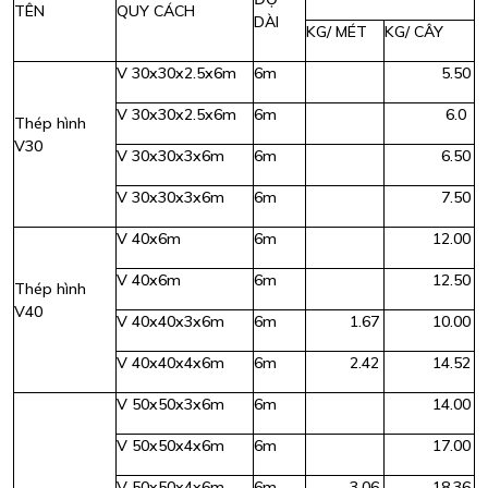
TÊN
QUY CÁCH
DÀI
KG/ MÉT
KG/ CÂY
V 30x30x2.5x6m
6m
5.50
V 30x30x2.5x6m
6m
6.0
Thép hình
V30
V 30x30x3x6m
6m
6.50
V 30x30x3x6m
6m
7.50
V 40x6m
6m
12.00
V 40x6m
6m
12.50
Thép hình
V40
V 40x40x3x6m
6m
1.67
10.00
V 40x40x4x6m
6m
2.42
14.52
V 50x50x3x6m
6m
14.00
V 50x50x4x6m
6m
17.00
V 50x50x4x6m
6m
3.06
18.36