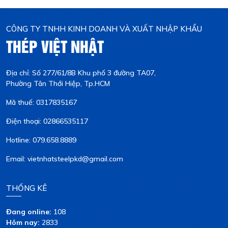
CÔNG TY TNHH KINH DOANH VÀ XUẤT NHẬP KHẨU
THÉP VIỆT NHẬT
Địa chỉ: Số 277/61/8B Khu phố 3 đường TA07,
Phường Tân Thới Hiệp, Tp.HCM
Mã thuế: 0317835167
Điện thoại: 02866535117
Hotline: 079.658.8889
Email: vietnhatsteelpkd@gmail.com
THỐNG KÊ
Đang online:
108
Hôm nay:
2833