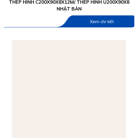
THÉP HÌNH C200X90X8X12M/ THÉP HÌNH U200X90X8
NHẬT BẢN
Xem chi tiết