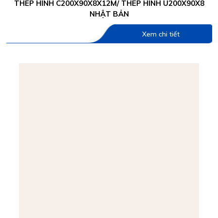
THÉP HÌNH C200X90X8X12M/ THÉP HÌNH U200X90X8
NHẬT BẢN
Xem chi tiết