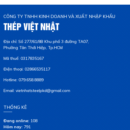
CÔNG TY TNHH KINH DOANH VÀ XUẤT NHẬP KHẨU
THÉP VIỆT NHẬT
Địa chỉ: Số 277/61/8B Khu phố 3 đường TA07,
Phường Tân Thới Hiệp, Tp.HCM
Mã thuế: 0317835167
Điện thoại: 02866535117
Hotline: 079.658.8889
Email: vietnhatsteelpkd@gmail.com
THỐNG KÊ
Đang online:
108
Hôm nay:
791