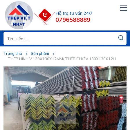
Hỗ trợ tư vấn 24/7
0796588889
Trang chủ
Sản phẩm
THÉP HÌNH V 130X130X12MM/ THÉP CHỮ V 130X130X12LI