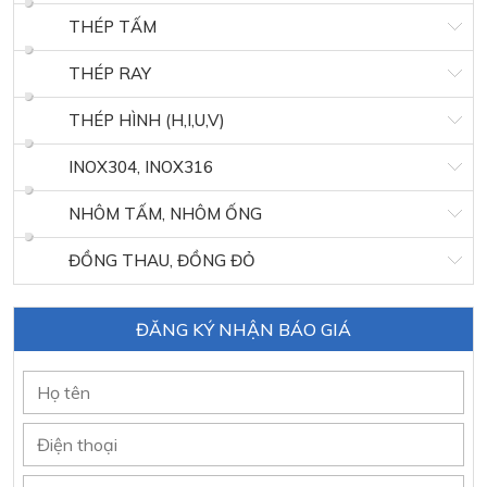
THÉP TẤM
THÉP RAY
THÉP HÌNH (H,I,U,V)
INOX304, INOX316
NHÔM TẤM, NHÔM ỐNG
ĐỒNG THAU, ĐỒNG ĐỎ
ĐĂNG KÝ NHẬN BÁO GIÁ