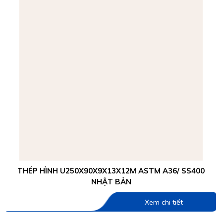
THÉP HÌNH U250X90X9X13X12M ASTM A36/ SS400
NHẬT BẢN
Xem chi tiết