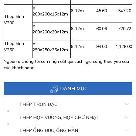
V
6-12m
45.60
547.20
200x200x15x12m
Thép hình
V200
V
6-12m
60.06
720.72
200x200x20x12m
Thép hình
V
6-12m
94.00
1,128.00
V250
250x250x25x12m
Ngoài ra chúng tôi còn nhận cắt qui cách, gia công theo yêu cầu
của khách hàng.
DANH MỤC
THÉP TRÒN ĐẶC
THÉP HỘP VUÔNG, HỘP CHỮ NHẬT
THÉP ỐNG ĐÚC, ỐNG HÀN