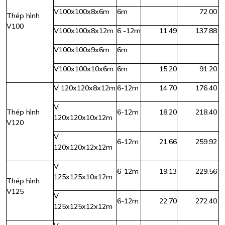
V100x100x8x6m
6m
72.00
Thép hình
V100
V100x100x8x12m
6 -12m
11.49
137.88
V100x100x9x6m
6m
V100x100x10x6m
6m
15.20
91.20
V 120x120x8x12m
6-12m
14.70
176.40
V
Thép hình
6-12m
18.20
218.40
120x120x10x12m
V120
V
6-12m
21.66
259.92
120x120x12x12m
V
6-12m
19.13
229.56
125x125x10x12m
Thép hình
V125
V
6-12m
22.70
272.40
125x125x12x12m