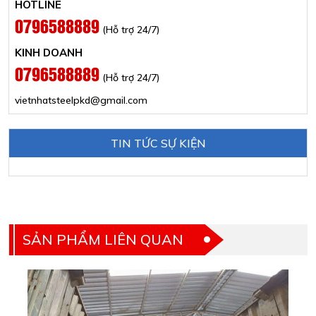
HOTLINE
0796588889
(Hỗ trợ 24/7)
KINH DOANH
0796588889
(Hỗ trợ 24/7)
vietnhatsteelpkd@gmail.com
TIN TỨC SỰ KIỆN
SẢN PHẨM LIÊN QUAN