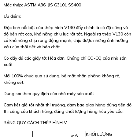
Mác thép: ASTM A36, JIS G3101 SS400
Ưu điểm:
Đặc tính nổi bật của thép hình V130 đấy chính là có độ cứng và
độ bền rất cao, khả năng chịu lực rất tốt. Ngoài ra thép V130 còn
có khả năng chịu rung động mạnh, chịu được những ảnh hưởng
xấu của thời tiết và hóa chất.
Có đầy đủ các giấy tờ: Hóa đơn, Chứng chỉ CO-CQ của nhà sản
xuất.
Mới 100% chưa qua sử dụng, bề mặt nhẵn phẳng không rỗ,
không sét.
Dung sai theo quy định của nhà máy sản xuất.
Cam kết giá tốt nhất thị trường, đảm bảo giao hàng đúng tiến độ
thi công của khách hàng, đúng chất lượng hàng hóa yêu cầu.
BẢNG QUY CÁCH THÉP HÌNH V
KHỐI LƯỢNG
ĐỘ