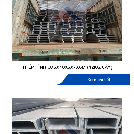
THÉP HÌNH U75X40X5X7X6M (42KG/CÂY)
Xem chi tiết