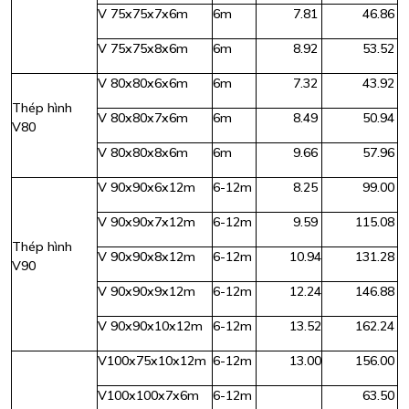
V 75x75x7x6m
6m
7.81
46.86
V 75x75x8x6m
6m
8.92
53.52
V 80x80x6x6m
6m
7.32
43.92
Thép hình
V 80x80x7x6m
6m
8.49
50.94
V80
V 80x80x8x6m
6m
9.66
57.96
V 90x90x6x12m
6-12m
8.25
99.00
V 90x90x7x12m
6-12m
9.59
115.08
Thép hình
V 90x90x8x12m
6-12m
10.94
131.28
V90
V 90x90x9x12m
6-12m
12.24
146.88
V 90x90x10x12m
6-12m
13.52
162.24
V100x75x10x12m
6-12m
13.00
156.00
V100x100x7x6m
6-12m
63.50