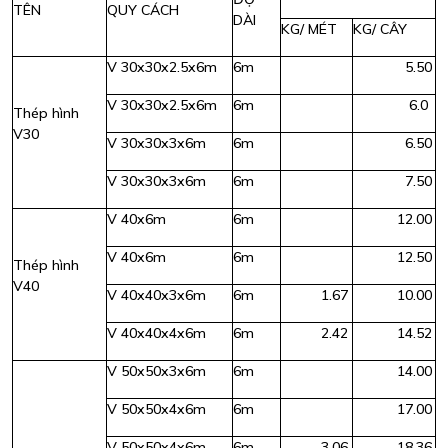
TÊN
QUY CÁCH
DÀI
KG/ MÉT
KG/ CÂY
V 30x30x2.5x6m
6m
5.50
V 30x30x2.5x6m
6m
6.0
Thép hình
V30
V 30x30x3x6m
6m
6.50
V 30x30x3x6m
6m
7.50
V 40x6m
6m
12.00
V 40x6m
6m
12.50
Thép hình
V40
V 40x40x3x6m
6m
1.67
10.00
V 40x40x4x6m
6m
2.42
14.52
V 50x50x3x6m
6m
14.00
V 50x50x4x6m
6m
17.00
V 50x50x4x6m
6m
3.06
18.36