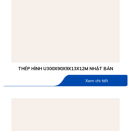
THÉP HÌNH U300X90X9X13X12M NHẬT BẢN
Xem chi tiết