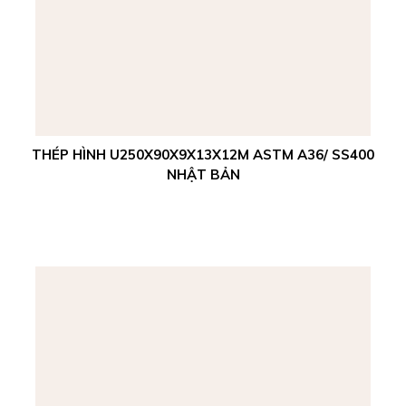
THÉP HÌNH U250X90X9X13X12M ASTM A36/ SS400
NHẬT BẢN
Xem chi tiết