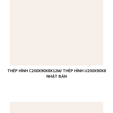
THÉP HÌNH C200X90X8X12M/ THÉP HÌNH U200X90X8
NHẬT BẢN
Xem chi tiết