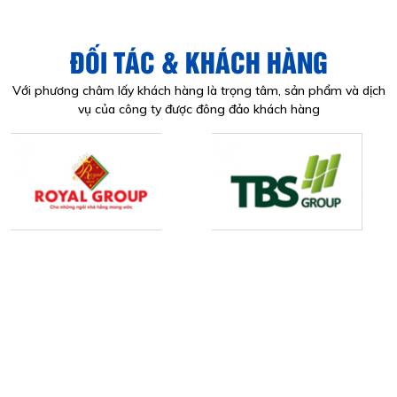
ĐỐI TÁC & KHÁCH HÀNG
Với phương châm lấy khách hàng là trọng tâm, sản phẩm và dịch
vụ của công ty được đông đảo khách hàng
CÔNG TY TNHH KINH DOANH VÀ XUẤT NHẬP KHẨU
THÉP VIỆT NHẬT
Địa chỉ: Số 277/61/8B Khu phố 3 đường TA07,
Phường Tân Thới Hiệp, Tp.HCM