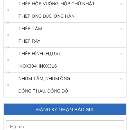
THÉP HỘP VUÔNG, HỘP CHỮ NHẬT
THÉP ỐNG ĐÚC, ỐNG HÀN
THÉP TẤM
THÉP RAY
THÉP HÌNH (H,I,U,V)
INOX304, INOX316
NHÔM TẤM, NHÔM ỐNG
ĐỒNG THAU, ĐỒNG ĐỎ
ĐĂNG KÝ NHẬN BÁO GIÁ