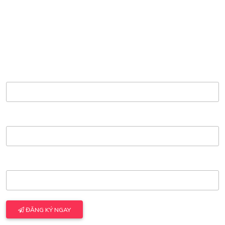
ĐĂNG KÝ NHẬN BÁO GIÁ
Với phương châm lấy khách hàng là trọng tâm, sản phẩm và dịch
vụ của công ty được đông đảo khách hàng
Họ và tên
Điện thoại
Email
ĐĂNG KÝ NGAY