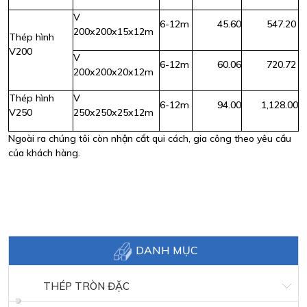
V
6-12m
45.60
547.20
200x200x15x12m
Thép hình
V200
V
6-12m
60.06
720.72
200x200x20x12m
Thép hình
V
6-12m
94.00
1,128.00
V250
250x250x25x12m
Ngoài ra chúng tôi còn nhận cắt qui cách, gia công theo yêu cầu
của khách hàng.
DANH MỤC
THÉP TRÒN ĐẶC