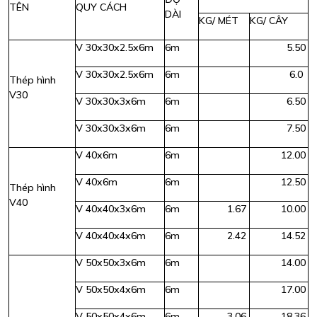
TÊN
QUY CÁCH
DÀI
KG/ MÉT
KG/ CÂY
V 30x30x2.5x6m
6m
5.50
V 30x30x2.5x6m
6m
6.0
Thép hình
V30
V 30x30x3x6m
6m
6.50
V 30x30x3x6m
6m
7.50
V 40x6m
6m
12.00
V 40x6m
6m
12.50
Thép hình
V40
V 40x40x3x6m
6m
1.67
10.00
V 40x40x4x6m
6m
2.42
14.52
V 50x50x3x6m
6m
14.00
V 50x50x4x6m
6m
17.00
V 50x50x4x6m
6m
3.06
18.36