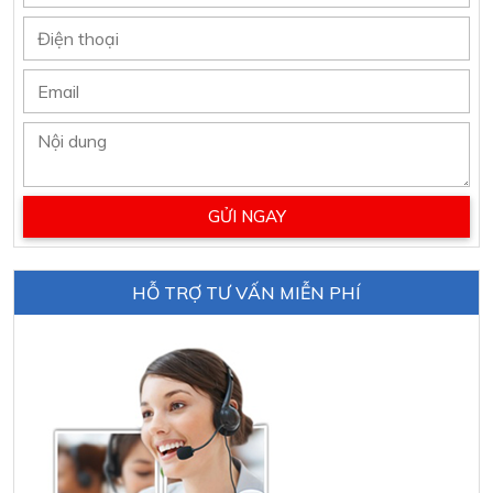
HỖ TRỢ TƯ VẤN MIỄN PHÍ