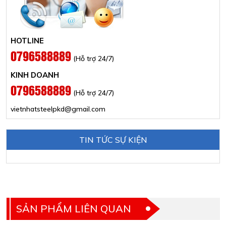
HOTLINE
0796588889
(Hỗ trợ 24/7)
KINH DOANH
0796588889
(Hỗ trợ 24/7)
vietnhatsteelpkd@gmail.com
TIN TỨC SỰ KIỆN
SẢN PHẨM LIÊN QUAN