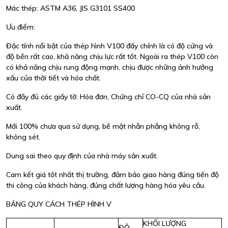
Mác thép: ASTM A36, JIS G3101 SS400
Ưu điểm:
Đặc tính nổi bật của thép hình V100 đấy chính là có độ cứng và
độ bền rất cao, khả năng chịu lực rất tốt. Ngoài ra thép V100 còn
có khả năng chịu rung động mạnh, chịu được những ảnh hưởng
xấu của thời tiết và hóa chất.
Có đầy đủ các giấy tờ: Hóa đơn, Chứng chỉ CO-CQ của nhà sản
xuất.
Mới 100% chưa qua sử dụng, bề mặt nhẵn phẳng không rỗ,
không sét.
Dung sai theo quy định của nhà máy sản xuất.
Cam kết giá tốt nhất thị trường, đảm bảo giao hàng đúng tiến độ
thi công của khách hàng, đúng chất lượng hàng hóa yêu cầu.
BẢNG QUY CÁCH THÉP HÌNH V
KHỐI LƯỢNG
ĐỘ