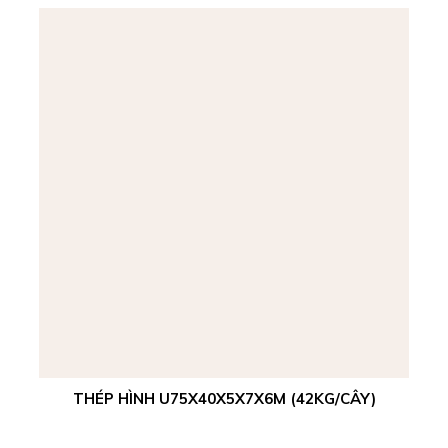
THÉP HÌNH U75X40X5X7X6M (42KG/CÂY)
Xem chi tiết