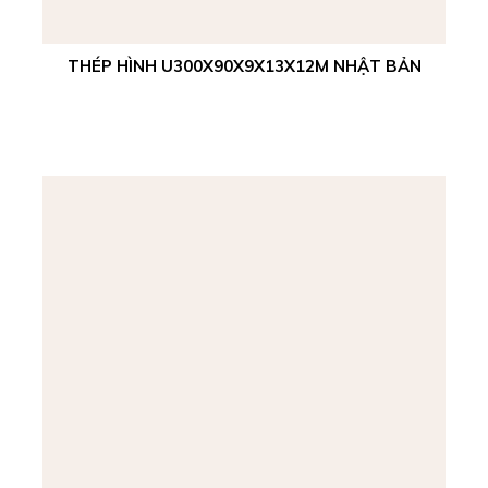
THÉP HÌNH U300X90X9X13X12M NHẬT BẢN
Xem chi tiết