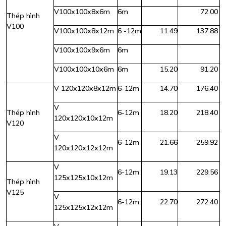
V100x100x8x6m
6m
72.00
Thép hình
V100
V100x100x8x12m
6 -12m
11.49
137.88
V100x100x9x6m
6m
V100x100x10x6m
6m
15.20
91.20
V 120x120x8x12m
6-12m
14.70
176.40
V
Thép hình
6-12m
18.20
218.40
120x120x10x12m
V120
V
6-12m
21.66
259.92
120x120x12x12m
V
6-12m
19.13
229.56
125x125x10x12m
Thép hình
V125
V
6-12m
22.70
272.40
125x125x12x12m