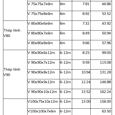
V 75x75x7x6m
6m
7.81
46.86
V 75x75x8x6m
6m
8.92
53.52
V 80x80x6x6m
6m
7.32
43.92
Thép hình
V 80x80x7x6m
6m
8.49
50.94
V80
V 80x80x8x6m
6m
9.66
57.96
V 90x90x6x12m
6-12m
8.25
99.00
V 90x90x7x12m
6-12m
9.59
115.08
Thép hình
V 90x90x8x12m
6-12m
10.94
131.28
V90
V 90x90x9x12m
6-12m
12.24
146.88
V 90x90x10x12m
6-12m
13.52
162.24
V100x75x10x12m
6-12m
13.00
156.00
V100x100x7x6m
6-12m
63.50