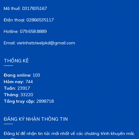
Mã thuế: 0317835167
Điện thoại: 02866535117
Hotline: 079.658.8889
Email: vietnhatsteelpkd@gmail.com
THỐNG KÊ
Đang online:
103
Hôm nay:
744
Tuần:
23917
Tháng:
33220
Tổng truy cập:
2898718
ĐĂNG KÝ NHẬN THÔNG TIN
Đăng kí để nhận tin tức mới nhất về các chương trình khuyến mãi,