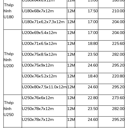
U180x64x6.x12m
12M
15.00
180.00
Thép
hình
U180x68x7x12m
12M
17.50
210.00
U180
U180x71x6,2x7,3x12m
12M
17.00
204.00
U200x69x5.4x12m
12M
17.00
204.00
U200x71x6.5x12m
12M
18.80
225.60
Thép
U200x75x8.5x12m
12M
23.50
282.00
hình
U200x75x9x12m
12M
24.60
295.20
U200
U200x76x5.2x12m
12M
18.40
220.80
U200x80x7,5x11.0x12m
12M
24.60
295.20
U250x76x6x12m
12M
22.80
273.60
Thép
hình
U250x78x7x12m
12M
23.50
282.00
U250
U250x78x7x12m
12M
24.60
295.20