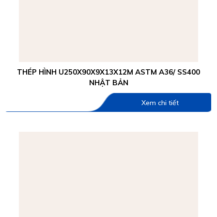
THÉP HÌNH U250X90X9X13X12M ASTM A36/ SS400
NHẬT BẢN
Xem chi tiết