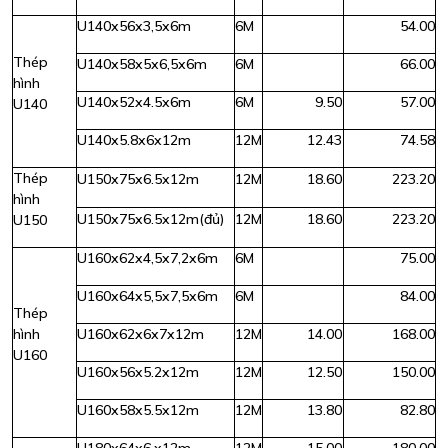
U140x56x3,5x6m
6M
54.00
Thép
U140x58x5x6,5x6m
6M
66.00
hình
U140x52x4.5x6m
6M
9.50
57.00
U140
U140x5.8x6x12m
12M
12.43
74.58
Thép
U150x75x6.5x12m
12M
18.60
223.20
hình
U150x75x6.5x12m(đủ)
12M
18.60
223.20
U150
U160x62x4,5x7,2x6m
6M
75.00
U160x64x5,5x7,5x6m
6M
84.00
Thép
hình
U160x62x6x7x12m
12M
14.00
168.00
U160
U160x56x5.2x12m
12M
12.50
150.00
U160x58x5.5x12m
12M
13.80
82.80