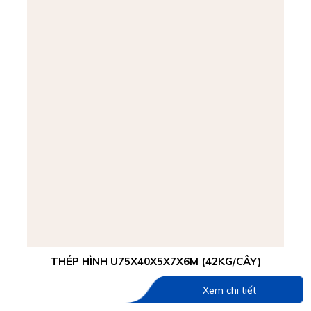
THÉP HÌNH U75X40X5X7X6M (42KG/CÂY)
Xem chi tiết