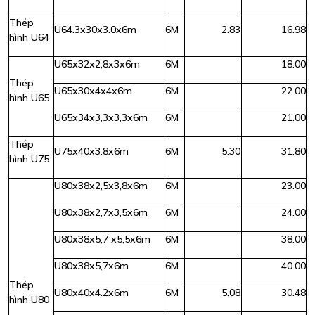
Thép
U64.3x30x3.0x6m
6M
2.83
16.98
hình U64
U65x32x2,8x3x6m
6M
18.00
Thép
U65x30x4x4x6m
6M
22.00
hình U65
U65x34x3,3x3,3x6m
6M
21.00
Thép
U75x40x3.8x6m
6M
5.30
31.80
hình U75
U80x38x2,5x3,8x6m
6M
23.00
U80x38x2,7x3,5x6m
6M
24.00
U80x38x5,7 x5,5x6m
6M
38.00
U80x38x5,7x6m
6M
40.00
Thép
U80x40x4.2x6m
6M
5.08
30.48
hình U80