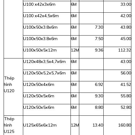
U100 x42x3x6m
6M
33.00
U100 x42x4,5x6m
6M
42.00
U100x50x3.8x6m
6M
7.30
43.80
U100x50x3.8x6m
6M
7.50
45.00
U100x50x5x12m
12M
9.36
112.32
U120x48x3,5x4,7x6m
6M
43.00
U120x50x5,2x5,7x6m
6M
56.00
Thép
hình
U120x50x4x6m
6M
6.92
41.52
U120
U120x50x5x6m
6M
9.30
55.80
U120x50x5x6m
6M
8.80
52.80
Thép
hình
U125x65x6x12m
12M
13.40
160.80
U125