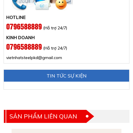
HOTLINE
0796588889
(Hỗ trợ 24/7)
KINH DOANH
0796588889
(Hỗ trợ 24/7)
vietnhatsteelpkd@gmail.com
TIN TỨC SỰ KIỆN
SẢN PHẨM LIÊN QUAN