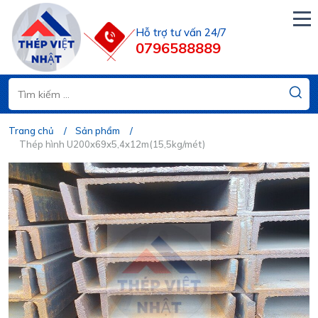
Hỗ trợ tư vấn 24/7
0796588889
Trang chủ
Sản phẩm
Thép hình U200x69x5,4x12m(15,5kg/mét)