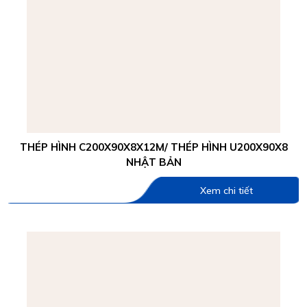
THÉP HÌNH C200X90X8X12M/ THÉP HÌNH U200X90X8
NHẬT BẢN
Xem chi tiết