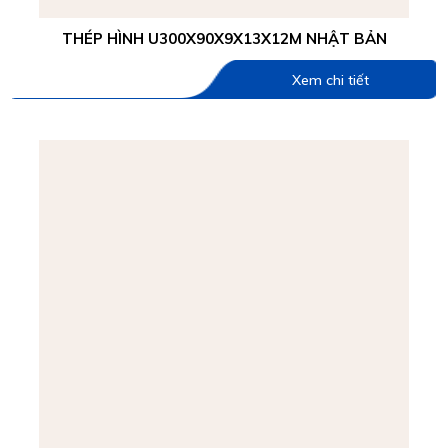
THÉP HÌNH U300X90X9X13X12M NHẬT BẢN
Xem chi tiết