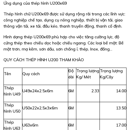
Ứng dụng của thép hình U200x69
Thép hình chữ U200x69 được sử dụng rộng rãi trong các lĩnh vực:
công nghiệp chế tạo, dụng cụ nông nghiệp, thiết bị vận tải, giao
thông vận tải, xe tải, đầu kéo, thanh truyền động, thanh cố định.
Hình dạng thép U200x69 phù hợp cho việc tăng cường lực, độ
cứng thép theo chiều dọc hoặc chiều ngang. Các loại bề mặt: Bề
mặt trơn, mạ kẽm, sơn dầu, sơn chống ỉ, thép, Inox, đồng…
QUY CÁCH THÉP HÌNH U200 THAM KHẢO
Độ
Trọng lượng
Trọng lượng
Tên
Quy cách
dài
Kg/ Mét
Kg/Cây
Thép
U49x24x2.5x6m
6M
2.33
14.00
hình U49
Thép
U50x22x2,5x3x6m
6M
13.50
hình U50
Thép
U63x6m
6M
17.00
hình U63