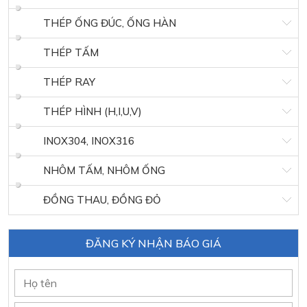
THÉP ỐNG ĐÚC, ỐNG HÀN
THÉP TẤM
THÉP RAY
THÉP HÌNH (H,I,U,V)
INOX304, INOX316
NHÔM TẤM, NHÔM ỐNG
ĐỒNG THAU, ĐỒNG ĐỎ
ĐĂNG KÝ NHẬN BÁO GIÁ