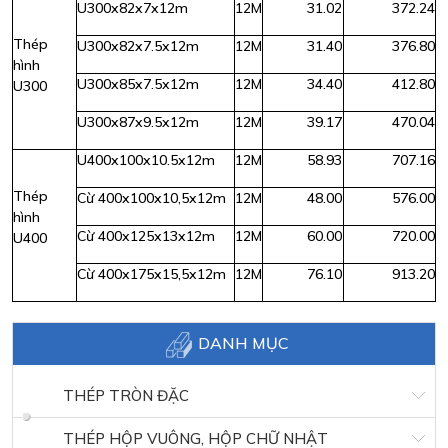
U300x82x7x12m
12M
31.02
372.24
Thép
U300x82x7.5x12m
12M
31.40
376.80
hình
U300x85x7.5x12m
12M
34.40
412.80
U300
U300x87x9.5x12m
12M
39.17
470.04
U400x100x10.5x12m
12M
58.93
707.16
Thép
Cừ 400x100x10,5x12m
12M
48.00
576.00
hình
Cừ 400x125x13x12m
12M
60.00
720.00
U400
Cừ 400x175x15,5x12m
12M
76.10
913.20
DANH MỤC
THÉP TRÒN ĐẶC
THÉP HỘP VUÔNG, HỘP CHỮ NHẬT