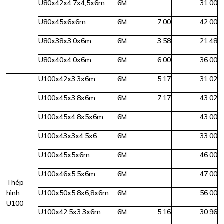
U80x42x4,7x4,5x6m
6M
31.00
U80x45x6x6m
6M
7.00
42.00
U80x38x3.0x6m
6M
3.58
21.48
U80x40x4.0x6m
6M
6.00
36.00
U100x42x3.3x6m
6M
5.17
31.02
U100x45x3.8x6m
6M
7.17
43.02
U100x45x4,8x5x6m
6M
43.00
U100x43x3x4,5x6
6M
33.00
U100x45x5x6m
6M
46.00
U100x46x5,5x6m
6M
47.00
Thép
hình
U100x50x5,8x6,8x6m
6M
56.00
U100
U100x42.5x3.3x6m
6M
5.16
30.96