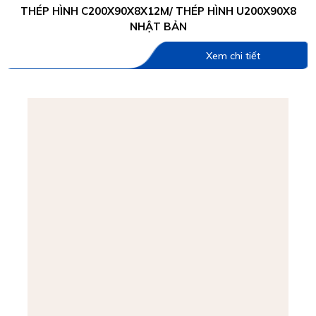
THÉP HÌNH C200X90X8X12M/ THÉP HÌNH U200X90X8
NHẬT BẢN
Xem chi tiết