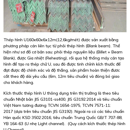
Thép hình U160x60x6x12m(12,6kg/mét) được sản xuất bằng
phương pháp cán liên tục từ phôi thép hình (Blank beam). Thể
hiện như sơ đồ cơ bản sau: phôi thép nguyên liệu (Billet + Beam
Blank), được Gia nhiệt (Reheating), rồi qua hệ thống máy cán tạo
hình để tạo ra thép chữ U, sau đó được tinh chỉnh kích thước để
đạt được độ chính xác và độ thẳng, sản phẩm hoàn thiện đươc
cắt theo độ dài yêu cầu (6m, 12m tiêu chuẩn) và đóng bó giao
cho khách hàng.
Kích thước thép hình U thông dụng trên thị trường là theo tiêu
chuẩn Nhật bản JIS G3101-ss400, JIS G3192:2014 và tiêu chuẩn
Việt Nam tương đương TCVN 1654-1975, TCVN 7571-11:
2017 (dựa trên tiêu chuẩn JIS G3192). Ngoài ra có các tiêu chuẩn
Hàn quốc KSD 3502:2016, tiêu chuẩn Trung Quốc GB/T 707-88,
YB 164-63 (U nhẹ Light channel). (Quy cách kích thước thép hình
U Channel)