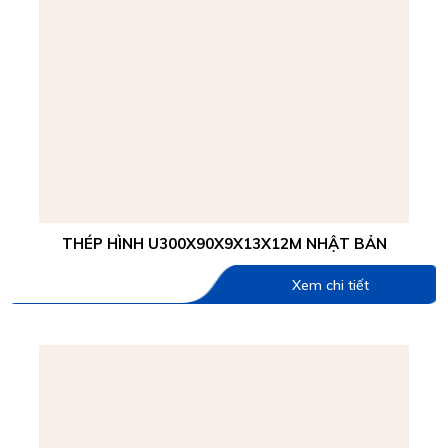
THÉP HÌNH U300X90X9X13X12M NHẬT BẢN
Xem chi tiết