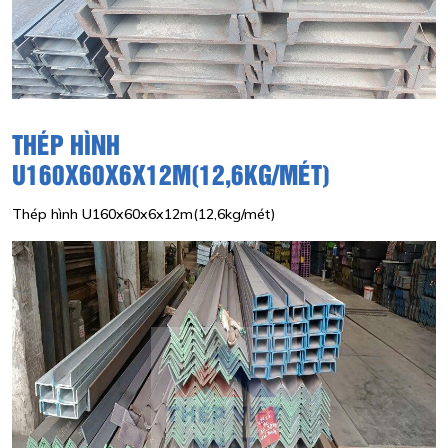
THÉP HÌNH
U160X60X6X12M(12,6KG/MÉT)
Thép hình U160x60x6x12m(12,6kg/mét)