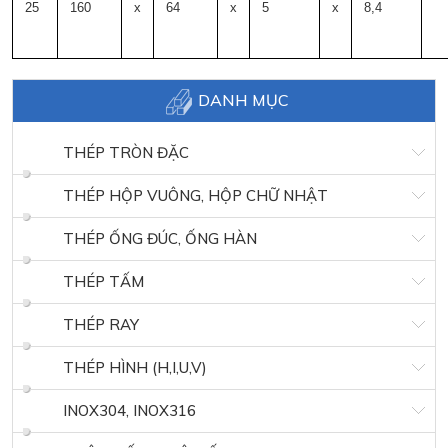
25
160
x
64
x
5
x
8,4
DANH MỤC
THÉP TRÒN ĐẶC
THÉP HỘP VUÔNG, HỘP CHỮ NHẬT
THÉP ỐNG ĐÚC, ỐNG HÀN
THÉP TẤM
THÉP RAY
THÉP HÌNH (H,I,U,V)
INOX304, INOX316