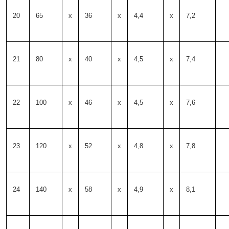
20
65
x
36
x
4,4
x
7,2
21
80
x
40
x
4,5
x
7,4
22
100
x
46
x
4,5
x
7,6
23
120
x
52
x
4,8
x
7,8
24
140
x
58
x
4,9
x
8,1