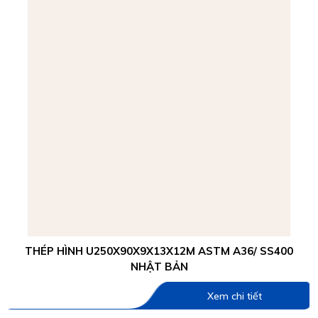
THÉP HÌNH U250X90X9X13X12M ASTM A36/ SS400
NHẬT BẢN
Xem chi tiết