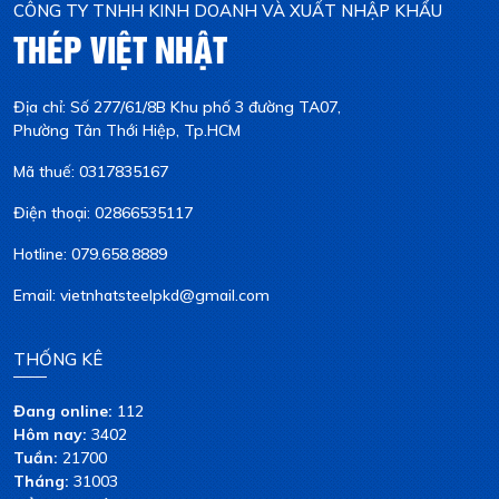
CÔNG TY TNHH KINH DOANH VÀ XUẤT NHẬP KHẨU
THÉP VIỆT NHẬT
Địa chỉ: Số 277/61/8B Khu phố 3 đường TA07,
Phường Tân Thới Hiệp, Tp.HCM
Mã thuế: 0317835167
Điện thoại: 02866535117
Hotline: 079.658.8889
Email: vietnhatsteelpkd@gmail.com
THỐNG KÊ
Đang online:
112
Hôm nay:
3402
Tuần:
21700
Tháng:
31003