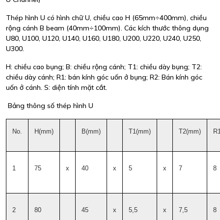
Thép hình U có hình chữ U, chiều cao H (65mm÷400mm), chiều
rộng cánh B beam (40mm÷100mm). Các kích thước thông dụng
U80, U100, U120, U140, U160, U180, U200, U220, U240, U250,
U300.
H: chiều cao bụng; B: chiều rộng cánh; T1: chiều dày bụng; T2:
chiều dày cánh; R1: bán kính góc uốn ở bụng; R2: Bán kính góc
uốn ở cánh. S: diện tính mặt cắt.
Bảng thông số thép hình U
No.
H(mm)
B(mm)
T1(mm)
T2(mm)
R
1
75
x
40
x
5
x
7
8
2
80
45
x
5,5
x
7,5
8