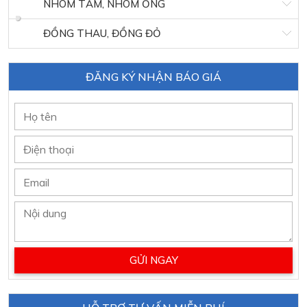
NHÔM TẤM, NHÔM ỐNG
ĐỒNG THAU, ĐỒNG ĐỎ
ĐĂNG KÝ NHẬN BÁO GIÁ