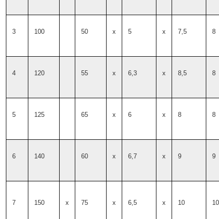
3
100
50
x
5
x
7,5
8
4
120
55
x
6,3
x
8,5
8
5
125
65
x
6
x
8
8
6
140
60
x
6,7
x
9
9
7
150
x
75
x
6,5
x
10
10