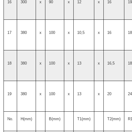
16
300
x
90
x
12
x
16
19
17
380
x
100
x
10,5
x
16
18
18
380
x
100
x
13
x
16,5
18
19
380
x
100
x
13
x
20
24
No.
H(mm)
B(mm)
T1(mm)
T2(mm)
R