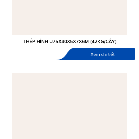
THÉP HÌNH U75X40X5X7X6M (42KG/CÂY)
Xem chi tiết