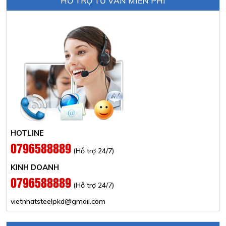
HỖ TRỢ TƯ VẤN MIỄN PHÍ
HOTLINE
0796588889
(Hỗ trợ 24/7)
KINH DOANH
0796588889
(Hỗ trợ 24/7)
vietnhatsteelpkd@gmail.com