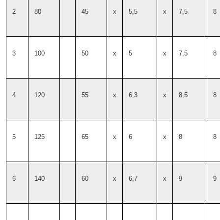
2
80
45
x
5,5
x
7,5
8
3
100
50
x
5
x
7,5
8
4
120
55
x
6,3
x
8,5
8
5
125
65
x
6
x
8
8
6
140
60
x
6,7
x
9
9