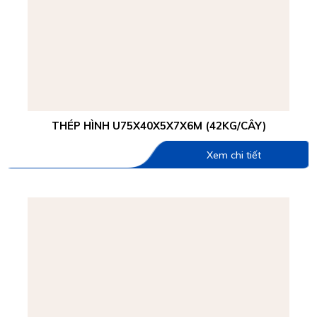
THÉP HÌNH U75X40X5X7X6M (42KG/CÂY)
Xem chi tiết