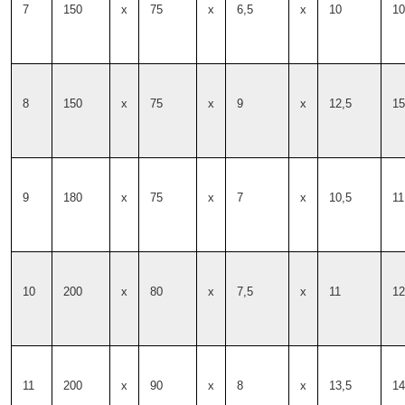
7
150
x
75
x
6,5
x
10
10
8
150
x
75
x
9
x
12,5
15
9
180
x
75
x
7
x
10,5
11
10
200
x
80
x
7,5
x
11
12
11
200
x
90
x
8
x
13,5
14