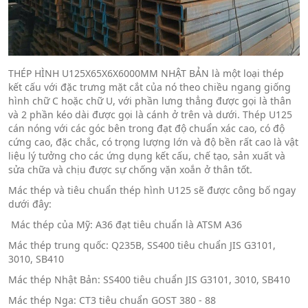
THÉP HÌNH U125X65X6X6000MM NHẬT BẢN là một loại thép
kết cấu với đặc trưng mặt cắt của nó theo chiều ngang giống
hình chữ C hoặc chữ U, với phần lưng thẳng được gọi là thân
và 2 phần kéo dài được gọi là cánh ở trên và dưới. Thép U125
cán nóng với các góc bên trong đạt độ chuẩn xác cao, có độ
cứng cao, đặc chắc, có trọng lượng lớn và độ bền rất cao là vật
liệu lý tưởng cho các ứng dụng kết cấu, chế tạo, sản xuất và
sửa chữa và chịu được sự chống vặn xoắn ở thân tốt.
Mác thép và tiêu chuẩn thép hình U125 sẽ được công bố ngay
dưới đây:
Mác thép của Mỹ: A36 đạt tiêu chuẩn là ATSM A36
Mác thép trung quốc: Q235B, SS400 tiêu chuẩn JIS G3101,
3010, SB410
Mác thép Nhật Bản: SS400 tiêu chuẩn JIS G3101, 3010, SB410
Mác thép Nga: CT3 tiêu chuẩn GOST 380 - 88