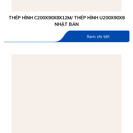
THÉP HÌNH C200X90X8X12M/ THÉP HÌNH U200X90X8
NHẬT BẢN
Xem chi tiết