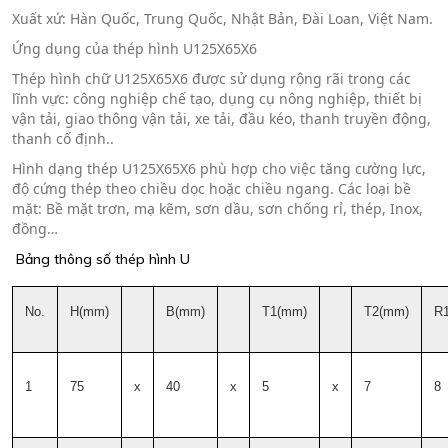
Xuất xứ: Hàn Quốc, Trung Quốc, Nhật Bản, Đài Loan, Việt Nam.
Ứng dụng của thép hình U125X65X6
Thép hình chữ
U125X65X6
được sử dụng rộng rãi trong các
lĩnh vực: công nghiệp chế tạo, dụng cụ nông nghiệp, thiết bị
vận tải, giao thông vận tải, xe tải, đầu kéo, thanh truyền động,
thanh cố định..
Hình dạng thép
U125X65X6
phù hợp cho việc tăng cường lực,
độ cứng thép theo chiều dọc hoặc chiều ngang. Các loại bề
mặt: Bề mặt trơn, mạ kẽm, sơn dầu, sơn chống rỉ, thép, Inox,
đồng…
Bảng thông số thép hình U
No.
H(mm)
B(mm)
T1(mm)
T2(mm)
R
1
75
x
40
x
5
x
7
8