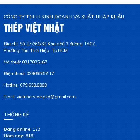
CÔNG TY TNHH KINH DOANH VÀ XUẤT NHẬP KHẨU
THÉP VIỆT NHẬT
Địa chỉ: Số 277/61/8B Khu phố 3 đường TA07,
Phường Tân Thới Hiệp, Tp.HCM
Mã thuế: 0317835167
Điện thoại: 02866535117
Hotline: 079.658.8889
Email: vietnhatsteelpkd@gmail.com
THỐNG KÊ
Đang online:
123
Hôm nay:
818