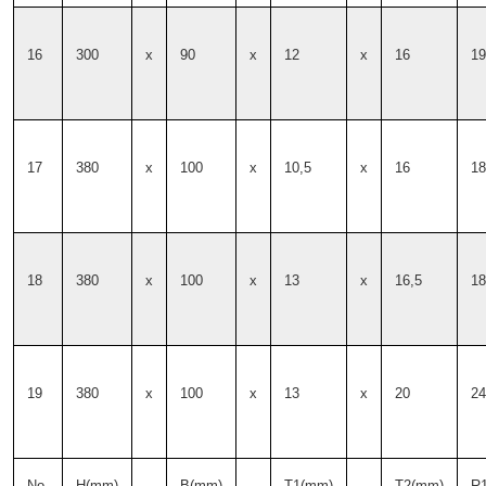
16
300
x
90
x
12
x
16
19
17
380
x
100
x
10,5
x
16
18
18
380
x
100
x
13
x
16,5
18
19
380
x
100
x
13
x
20
24
No.
H(mm)
B(mm)
T1(mm)
T2(mm)
R