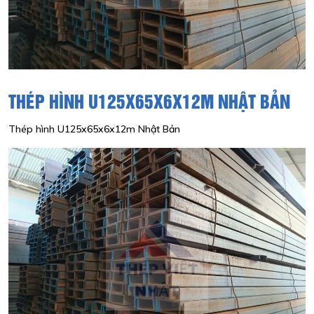
THÉP HÌNH U125X65X6X12M NHẬT BẢN
Thép hình U125x65x6x12m Nhật Bản