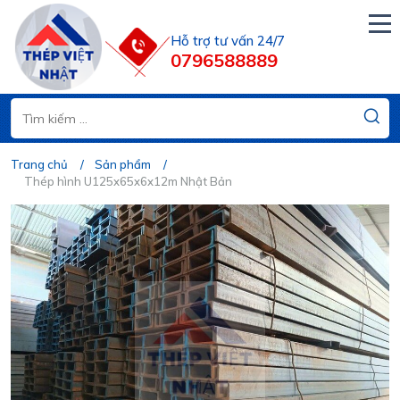
Hỗ trợ tư vấn 24/7
0796588889
Trang chủ
Sản phẩm
Thép hình U125x65x6x12m Nhật Bản