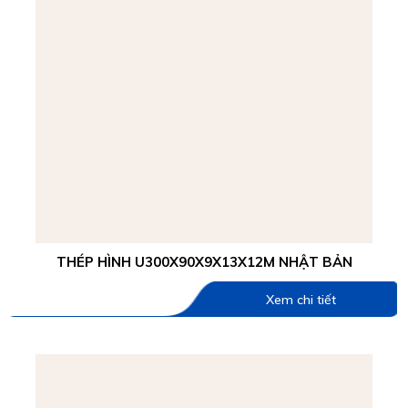
THÉP HÌNH U300X90X9X13X12M NHẬT BẢN
Xem chi tiết