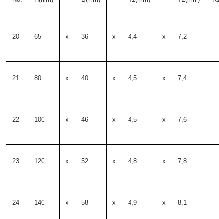
20
65
x
36
x
4,4
x
7,2
21
80
x
40
x
4,5
x
7,4
22
100
x
46
x
4,5
x
7,6
23
120
x
52
x
4,8
x
7,8
24
140
x
58
x
4,9
x
8,1