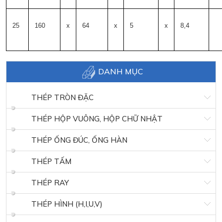
25
160
x
64
x
5
x
8,4
DANH MỤC
THÉP TRÒN ĐẶC
THÉP HỘP VUÔNG, HỘP CHỮ NHẬT
THÉP ỐNG ĐÚC, ỐNG HÀN
THÉP TẤM
THÉP RAY
THÉP HÌNH (H,I,U,V)