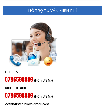
HỖ TRỢ TƯ VẤN MIỄN PHÍ
HOTLINE
0796588889
(Hỗ trợ 24/7)
KINH DOANH
0796588889
(Hỗ trợ 24/7)
vietnhatsteelpkd@gmail.com