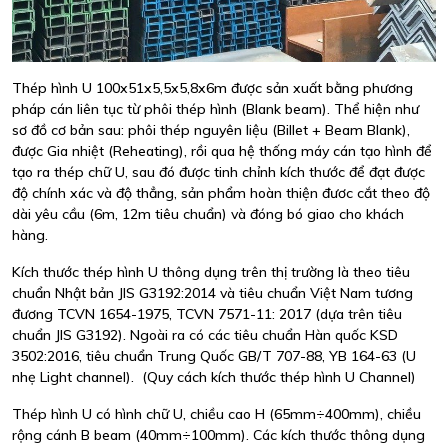
Thép hình U 100x51x5,5x5,8x6m được sản xuất bằng phương
pháp cán liên tục từ phôi thép hình (Blank beam). Thể hiện như
sơ đồ cơ bản sau: phôi thép nguyên liệu (Billet + Beam Blank),
được Gia nhiệt (Reheating), rồi qua hệ thống máy cán tạo hình để
tạo ra thép chữ U, sau đó được tinh chỉnh kích thước để đạt được
độ chính xác và độ thẳng, sản phẩm hoàn thiện đươc cắt theo độ
dài yêu cầu (6m, 12m tiêu chuẩn) và đóng bó giao cho khách
hàng.
Kích thước thép hình U thông dụng trên thị trường là theo tiêu
chuẩn Nhật bản JIS G3192:2014 và tiêu chuẩn Việt Nam tương
đương TCVN 1654-1975, TCVN 7571-11: 2017 (dựa trên tiêu
chuẩn JIS G3192). Ngoài ra có các tiêu chuẩn Hàn quốc KSD
3502:2016, tiêu chuẩn Trung Quốc GB/T 707-88, YB 164-63 (U
nhẹ Light channel). (Quy cách kích thước thép hình U Channel)
Thép hình U có hình chữ U, chiều cao H (65mm÷400mm), chiều
rộng cánh B beam (40mm÷100mm). Các kích thước thông dụng