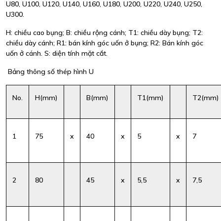
U80, U100, U120, U140, U160, U180, U200, U220, U240, U250,
U300.
H: chiều cao bụng; B: chiều rộng cánh; T1: chiều dày bụng; T2:
chiều dày cánh; R1: bán kính góc uốn ở bụng; R2: Bán kính góc
uốn ở cánh. S: diện tính mặt cắt.
Bảng thông số thép hình U
No.
H(mm)
B(mm)
T1(mm)
T2(mm)
1
75
x
40
x
5
x
7
2
80
45
x
5,5
x
7,5