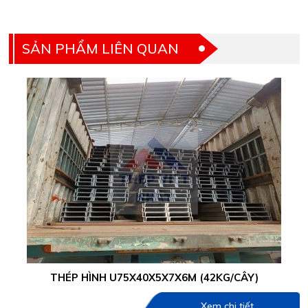
SẢN PHẨM LIÊN QUAN
THÉP HÌNH U75X40X5X7X6M (42KG/CÂY)
Xem chi tiết