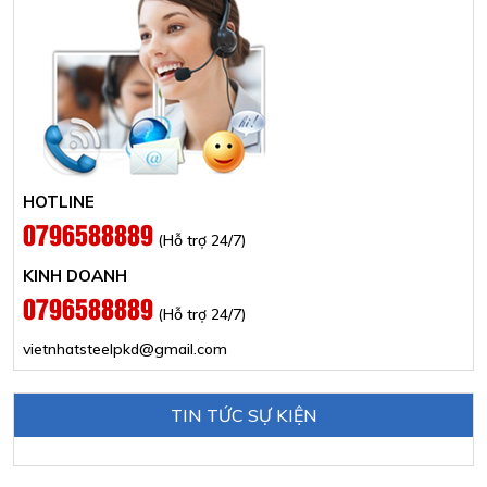
HOTLINE
0796588889
(Hỗ trợ 24/7)
KINH DOANH
0796588889
(Hỗ trợ 24/7)
vietnhatsteelpkd@gmail.com
TIN TỨC SỰ KIỆN