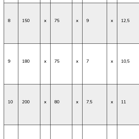
8
150
x
75
x
9
x
12,5
9
180
x
75
x
7
x
10,5
10
200
x
80
x
7,5
x
11