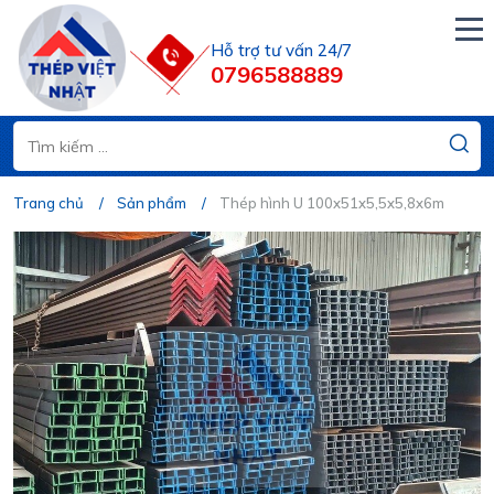
Hỗ trợ tư vấn 24/7
0796588889
Trang chủ
Sản phẩm
Thép hình U 100x51x5,5x5,8x6m