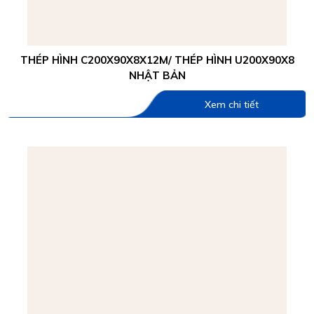
THÉP HÌNH C200X90X8X12M/ THÉP HÌNH U200X90X8
NHẬT BẢN
Xem chi tiết