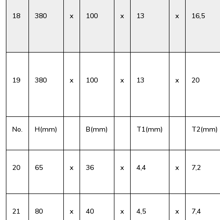
18
380
x
100
x
13
x
16,5
19
380
x
100
x
13
x
20
No.
H(mm)
B(mm)
T1(mm)
T2(mm)
20
65
x
36
x
4,4
x
7,2
21
80
x
40
x
4,5
x
7,4