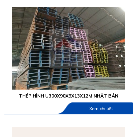
THÉP HÌNH U300X90X9X13X12M NHẬT BẢN
Xem chi tiết