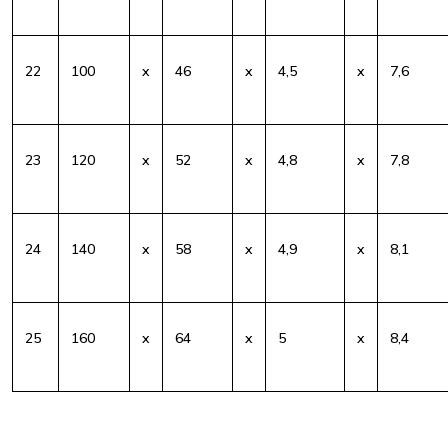
22
100
x
46
x
4,5
x
7,6
23
120
x
52
x
4,8
x
7,8
24
140
x
58
x
4,9
x
8,1
25
160
x
64
x
5
x
8,4