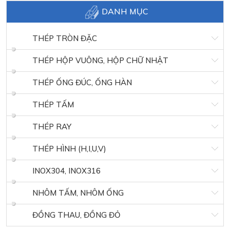
DANH MỤC
THÉP TRÒN ĐẶC
THÉP HỘP VUÔNG, HỘP CHỮ NHẬT
THÉP ỐNG ĐÚC, ỐNG HÀN
THÉP TẤM
THÉP RAY
THÉP HÌNH (H,I,U,V)
INOX304, INOX316
NHÔM TẤM, NHÔM ỐNG
ĐỒNG THAU, ĐỒNG ĐỎ