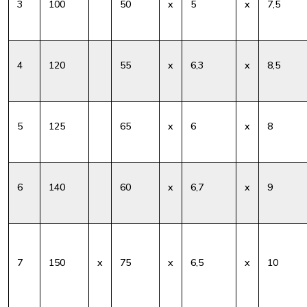
3
100
50
x
5
x
7,5
4
120
55
x
6,3
x
8,5
5
125
65
x
6
x
8
6
140
60
x
6,7
x
9
7
150
x
75
x
6,5
x
10