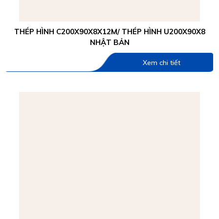
THÉP HÌNH C200X90X8X12M/ THÉP HÌNH U200X90X8
NHẬT BẢN
Xem chi tiết