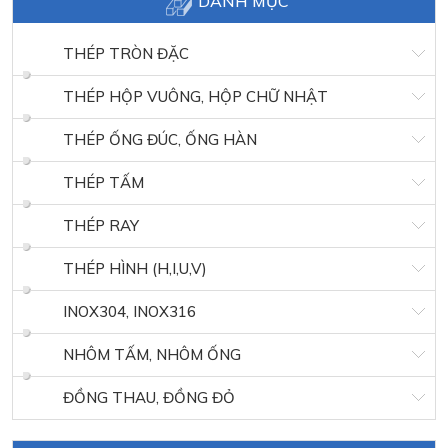
DANH MỤC
THÉP TRÒN ĐẶC
THÉP HỘP VUÔNG, HỘP CHỮ NHẬT
THÉP ỐNG ĐÚC, ỐNG HÀN
THÉP TẤM
THÉP RAY
THÉP HÌNH (H,I,U,V)
INOX304, INOX316
NHÔM TẤM, NHÔM ỐNG
ĐỒNG THAU, ĐỒNG ĐỎ