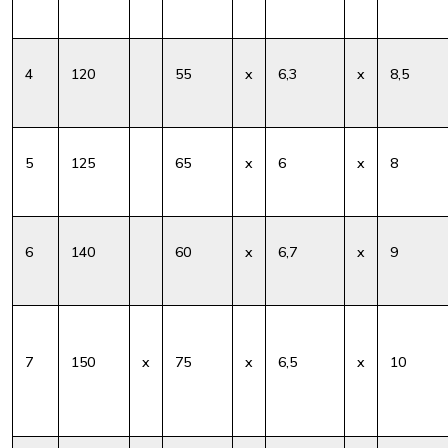
4
120
55
x
6,3
x
8,5
5
125
65
x
6
x
8
6
140
60
x
6,7
x
9
7
150
x
75
x
6,5
x
10