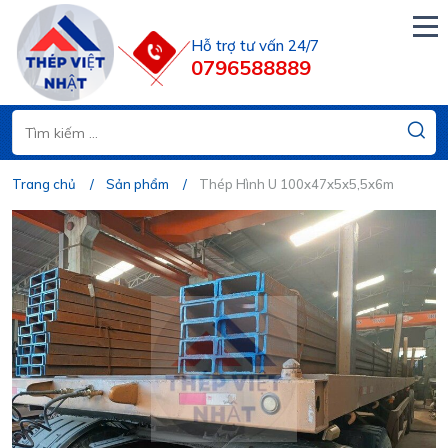
Hỗ trợ tư vấn 24/7
0796588889
Trang chủ
Sản phẩm
Thép Hình U 100x47x5x5,5x6m