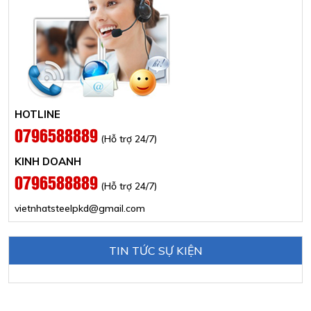
HOTLINE
0796588889
(Hỗ trợ 24/7)
KINH DOANH
0796588889
(Hỗ trợ 24/7)
vietnhatsteelpkd@gmail.com
TIN TỨC SỰ KIỆN