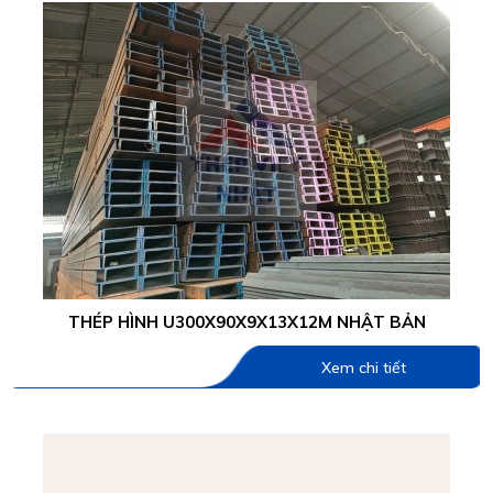
THÉP HÌNH U300X90X9X13X12M NHẬT BẢN
Xem chi tiết