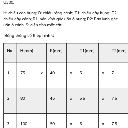
U300.
H: chiều cao bụng; B: chiều rộng cánh; T1: chiều dày bụng; T2:
chiều dày cánh; R1: bán kính góc uốn ở bụng; R2: Bán kính góc
uốn ở cánh. S: diện tính mặt cắt.
Bảng thông số thép hình U
No.
H(mm)
B(mm)
T1(mm)
T2(mm)
1
75
x
40
x
5
x
7
2
80
45
x
5,5
x
7,5
3
100
50
x
5
x
7,5