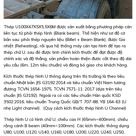
Thép U100X47X5X5,5X6M được sản xuất bằng phương pháp cán
liên tục từ phôi thép hình (Blank beam). Thể hiện như sơ đồ cơ
bản sau: phôi thép nguyên liệu (Billet + Beam Blank), được Gia
nhiệt (Reheating), rồi qua hệ thống máy cán tạo hình để tạo ra
thép chữ U, sau đó được tinh chỉnh kích thước để đạt được độ
chính xác và độ thẳng, sản phẩm hoàn thiện đươc cắt theo độ dài
yêu cầu (6m, 12m tiêu chuẩn) và đóng bó giao cho khách hàng.
Kích thước thép hình U thông dụng trên thị trường là theo tiêu
chuẩn Nhật bản JIS G3192:2014 và tiêu chuẩn Việt Nam tương
đương TCVN 1654-1975, TCVN 7571-11: 2017 (dựa trên tiêu
chuẩn JIS G3192). Ngoài ra có các tiêu chuẩn Hàn quốc KSD
3502:2016, tiêu chuẩn Trung Quốc GB/T 707-88, YB 164-63 (U
nhẹ Light channel). (Quy cách kích thước thép hình U Channel)
Thép hình U có hình chữ U, chiều cao H (65mm÷400mm), chiều
rộng cánh B beam (40mm÷100mm). Các kích thước thông dụng
U80, U100, U120, U140, U160, U180, U200, U220, U240, U250,