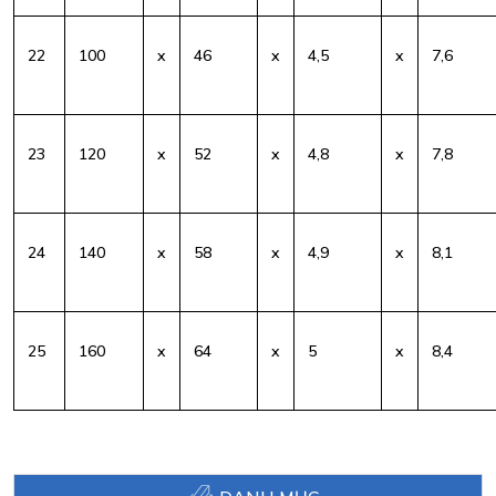
22
100
x
46
x
4,5
x
7,6
23
120
x
52
x
4,8
x
7,8
24
140
x
58
x
4,9
x
8,1
25
160
x
64
x
5
x
8,4