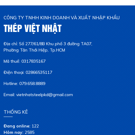
CÔNG TY TNHH KINH DOANH VÀ XUẤT NHẬP KHẨU
THÉP VIỆT NHẬT
Địa chỉ: Số 277/61/8B Khu phố 3 đường TA07,
Phường Tân Thới Hiệp, Tp.HCM
Mã thuế: 0317835167
Điện thoại: 02866535117
Hotline: 079.658.8889
Email: vietnhatsteelpkd@gmail.com
THỐNG KÊ
Đang online:
122
Hôm nay:
2585