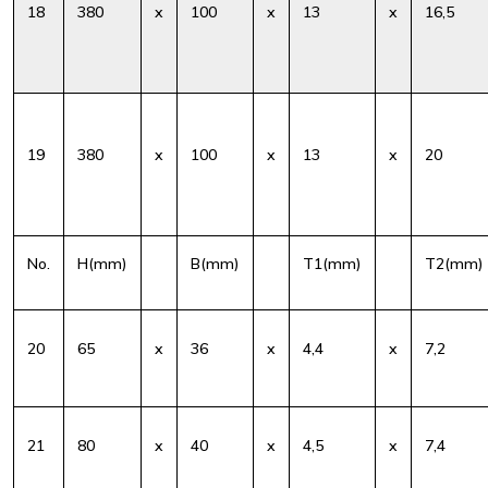
18
380
x
100
x
13
x
16,5
19
380
x
100
x
13
x
20
No.
H(mm)
B(mm)
T1(mm)
T2(mm)
20
65
x
36
x
4,4
x
7,2
21
80
x
40
x
4,5
x
7,4