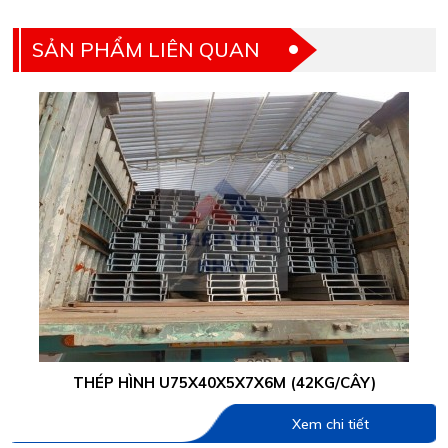
SẢN PHẨM LIÊN QUAN
THÉP HÌNH U75X40X5X7X6M (42KG/CÂY)
Xem chi tiết