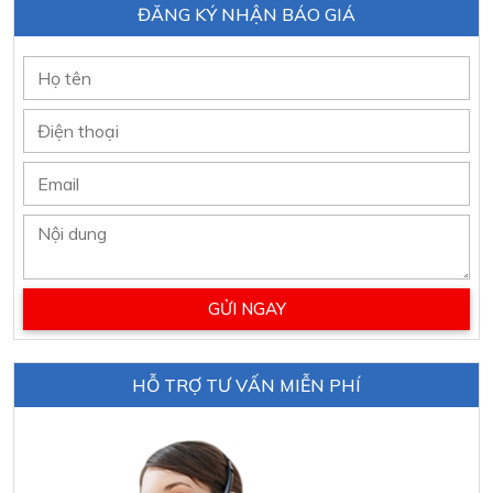
ĐĂNG KÝ NHẬN BÁO GIÁ
HỖ TRỢ TƯ VẤN MIỄN PHÍ