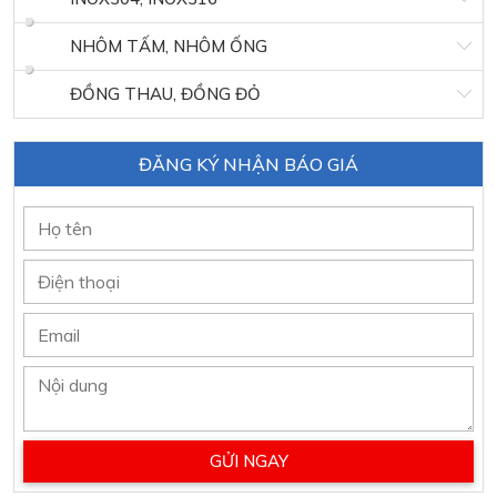
NHÔM TẤM, NHÔM ỐNG
ĐỒNG THAU, ĐỒNG ĐỎ
ĐĂNG KÝ NHẬN BÁO GIÁ