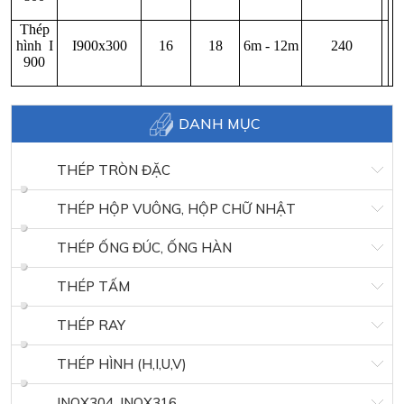
Thép
hình I
I900x300
16
18
6m - 12m
240
900
DANH MỤC
THÉP TRÒN ĐẶC
THÉP HỘP VUÔNG, HỘP CHỮ NHẬT
THÉP ỐNG ĐÚC, ỐNG HÀN
THÉP TẤM
THÉP RAY
THÉP HÌNH (H,I,U,V)
INOX304, INOX316