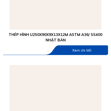
THÉP HÌNH U250X90X9X13X12M ASTM A36/ SS400
NHẬT BẢN
Xem chi tiết