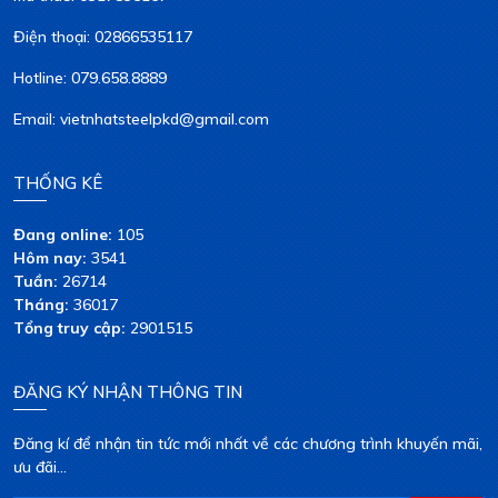
Điện thoại: 02866535117
Hotline: 079.658.8889
Email: vietnhatsteelpkd@gmail.com
THỐNG KÊ
Đang online:
105
Hôm nay:
3541
Tuần:
26714
Tháng:
36017
Tổng truy cập:
2901515
ĐĂNG KÝ NHẬN THÔNG TIN
Đăng kí để nhận tin tức mới nhất về các chương trình khuyến mãi,
ưu đãi...