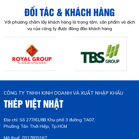
ĐỐI TÁC & KHÁCH HÀNG
Với phương châm lấy khách hàng là trọng tâm, sản phẩm và dịch
vụ của công ty được đông đảo khách hàng
CÔNG TY TNHH KINH DOANH VÀ XUẤT NHẬP KHẨU
THÉP VIỆT NHẬT
Địa chỉ: Số 277/61/8B Khu phố 3 đường TA07,
Phường Tân Thới Hiệp, Tp.HCM
Mã thuế: 0317835167