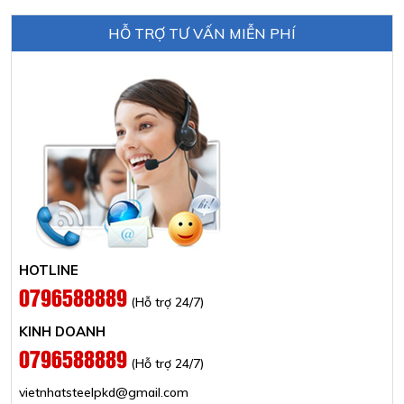
HỖ TRỢ TƯ VẤN MIỄN PHÍ
HOTLINE
0796588889
(Hỗ trợ 24/7)
KINH DOANH
0796588889
(Hỗ trợ 24/7)
vietnhatsteelpkd@gmail.com