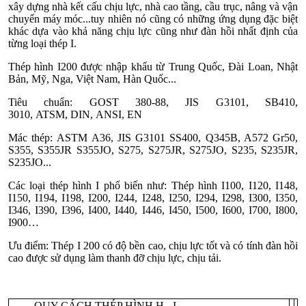
xây dựng nhà kết cấu chịu lực, nhà cao tầng, cầu trục, nâng và vận
chuyển máy móc...tuy nhiên nó cũng có những ứng dụng đặc biệt
khác dựa vào khả năng chịu lực cũng như đàn hồi nhất định của
từng loại thép I.
Thép hình I200 được nhập khẩu từ Trung Quốc, Đài Loan, Nhật
Bản, Mỹ, Nga, Việt Nam, Hàn Quốc...
Tiêu chuẩn: GOST 380-88, JIS G3101, SB410,
3010, ATSM, DIN, ANSI, EN
Mác thép: ASTM A36, JIS G3101 SS400, Q345B, A572 Gr50,
S355, S355JR S355JO, S275, S275JR, S275JO, S235, S235JR,
S235JO...
Các loại thép hình I phổ biến như: Thép hình I100, I120, I148,
I150, I194, I198, I200, I244, I248, I250, I294, I298, I300, I350,
I346, I390, I396, I400, I440, I446, I450, I500, I600, I700, I800,
I900…
Ưu điểm: Thép I 200 có độ bền cao, chịu lực tốt và có tính đàn hồi
cao được sử dụng làm thanh đỡ chịu lực, chịu tải.
QUY CÁCH THÉP HÌNH H - I