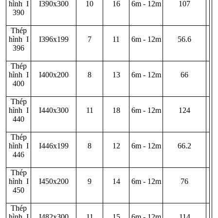
hình I
I390x300
10
16
6m - 12m
107
390
Thép
hình I
I396x199
7
11
6m - 12m
56.6
396
Thép
hình I
I400x200
8
13
6m - 12m
66
400
Thép
hình I
I440x300
11
18
6m - 12m
124
440
Thép
hình I
I446x199
8
12
6m - 12m
66.2
446
Thép
hình I
I450x200
9
14
6m - 12m
76
450
Thép
hình I
I482x300
11
15
6m - 12m
114