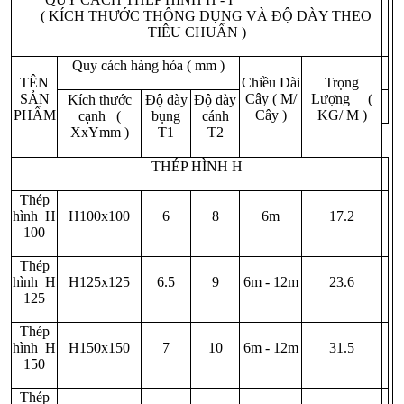
( KÍCH THƯỚC THÔNG DỤNG VÀ ĐỘ DÀY THEO
TIÊU CHUẨN )
Quy cách hàng hóa ( mm )
TÊN
Chiều Dài
Trọng
SẢN
Cây ( M/
Lượng (
Kích thước
Độ dày
Độ dày
PHẨM
Cây )
KG/ M )
cạnh (
bụng
cánh
XxYmm )
T1
T2
THÉP HÌNH H
Thép
hình H
H100x100
6
8
6m
17.2
100
Thép
hình H
H125x125
6.5
9
6m - 12m
23.6
125
Thép
hình H
H150x150
7
10
6m - 12m
31.5
150
Thép