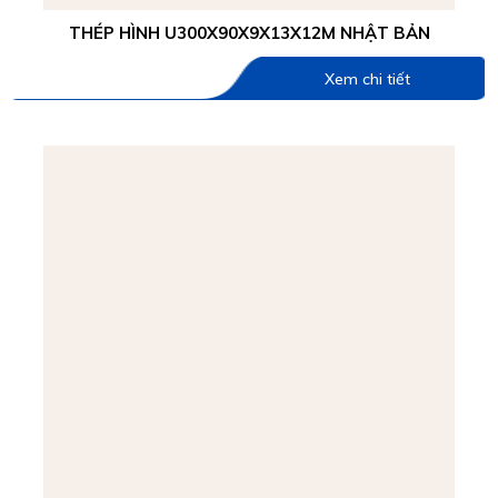
THÉP HÌNH U300X90X9X13X12M NHẬT BẢN
Xem chi tiết