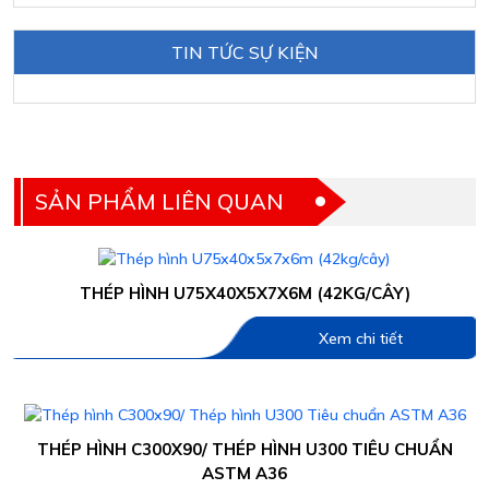
TIN TỨC SỰ KIỆN
SẢN PHẨM LIÊN QUAN
THÉP HÌNH U75X40X5X7X6M (42KG/CÂY)
Xem chi tiết
THÉP HÌNH C300X90/ THÉP HÌNH U300 TIÊU CHUẨN
ASTM A36