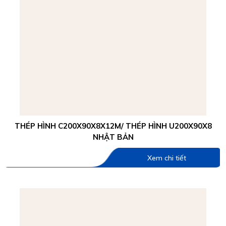
THÉP HÌNH C200X90X8X12M/ THÉP HÌNH U200X90X8
NHẬT BẢN
Xem chi tiết