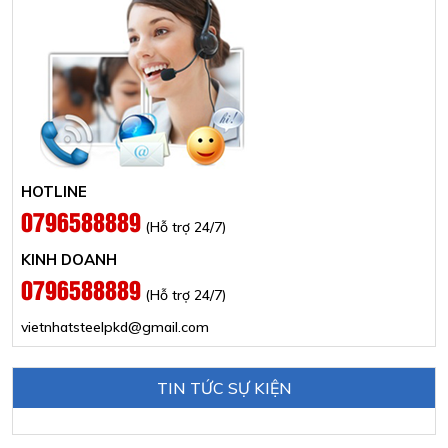
HOTLINE
0796588889
(Hỗ trợ 24/7)
KINH DOANH
0796588889
(Hỗ trợ 24/7)
vietnhatsteelpkd@gmail.com
TIN TỨC SỰ KIỆN