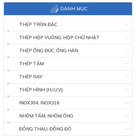
DANH MỤC
THÉP TRÒN ĐẶC
THÉP HỘP VUÔNG, HỘP CHỮ NHẬT
THÉP ỐNG ĐÚC, ỐNG HÀN
THÉP TẤM
THÉP RAY
THÉP HÌNH (H,I,U,V)
INOX304, INOX316
NHÔM TẤM, NHÔM ỐNG
ĐỒNG THAU, ĐỒNG ĐỎ