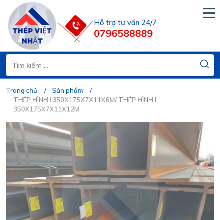
Hỗ trợ tư vấn 24/7
0796588889
Trang chủ
Sản phẩm
THÉP HÌNH I 350X175X7X11X6M/ THÉP HÌNH I
350X175X7X11X12M