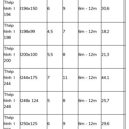
Thép
hình I
I194x150
6
9
6m - 12m
30,6
194
Thép
hình I
I198x99
4,5
7
6m - 12m
18,2
198
Thép
hình I
I200x100
5,5
8
6m - 12m
21,3
200
Thép
hình I
I244x175
7
11
6m - 12m
44,1
244
Thép
hình I
I248x 124
5
8
6m - 12m
25,7
248
Thép
hình I
I250x125
6
9
6m - 12m
29,6