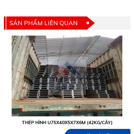
SẢN PHẨM LIÊN QUAN
THÉP HÌNH U75X40X5X7X6M (42KG/CÂY)