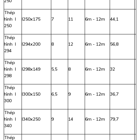
250
Thép
hình I
I250x175
7
11
6m - 12m
44,1
250
Thép
hình I
I294x200
8
12
6m - 12m
56,8
294
Thép
hình I
I298x149
5,5
8
6m - 12m
32
298
Thép
hình I
I300x150
6,5
9
6m - 12m
36,7
300
Thép
hình I
I340x250
9
14
6m - 12m
79,7
340
Thép