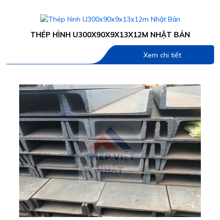
THÉP HÌNH U300X90X9X13X12M NHẬT BẢN
Xem chi tiết