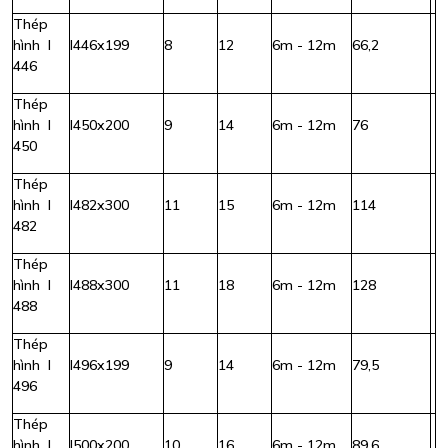
Thép
hình I
I446x199
8
12
6m - 12m
66,2
446
Thép
hình I
I450x200
9
14
6m - 12m
76
450
Thép
hình I
I482x300
11
15
6m - 12m
114
482
Thép
hình I
I488x300
11
18
6m - 12m
128
488
Thép
hình I
I496x199
9
14
6m - 12m
79,5
496
Thép
hình I
I500x200
10
16
6m - 12m
89,6