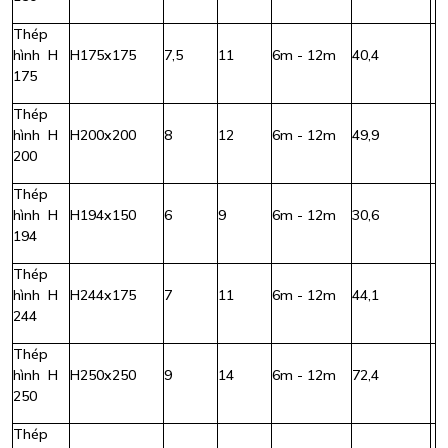
Thép
hình H
H175x175
7,5
11
6m - 12m
40,4
175
Thép
hình H
H200x200
8
12
6m - 12m
49,9
200
Thép
hình H
H194x150
6
9
6m - 12m
30,6
194
Thép
hình H
H244x175
7
11
6m - 12m
44,1
244
Thép
hình H
H250x250
9
14
6m - 12m
72,4
250
Thép