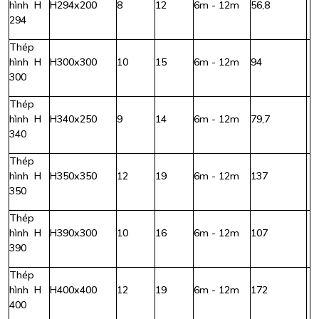
hình H
H294x200
8
12
6m - 12m
56,8
294
Thép
hình H
H300x300
10
15
6m - 12m
94
300
Thép
hình H
H340x250
9
14
6m - 12m
79,7
340
Thép
hình H
H350x350
12
19
6m - 12m
137
350
Thép
hình H
H390x300
10
16
6m - 12m
107
390
Thép
hình H
H400x400
12
19
6m - 12m
172
400