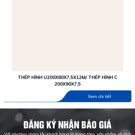
THÉP HÌNH U200X80X7,5X12M/ THÉP HÌNH C
200X90X7,5
Xem chi tiết
ĐĂNG KÝ NHẬN BÁO GIÁ
Với phương châm lấy khách hàng là trọng tâm, sản phẩm và dịch