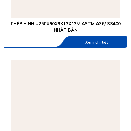
THÉP HÌNH U250X90X9X13X12M ASTM A36/ SS400
NHẬT BẢN
Xem chi tiết