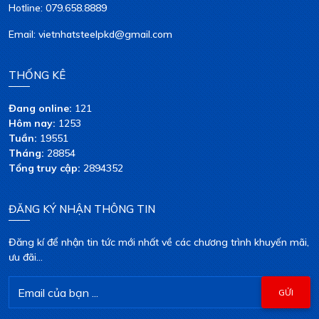
Hotline: 079.658.8889
Email: vietnhatsteelpkd@gmail.com
THỐNG KÊ
Đang online:
121
Hôm nay:
1253
Tuần:
19551
Tháng:
28854
Tổng truy cập:
2894352
ĐĂNG KÝ NHẬN THÔNG TIN
Đăng kí để nhận tin tức mới nhất về các chương trình khuyến mãi,
ưu đãi...