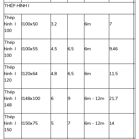
THÉP HÌNH I
Thép
hình I
I100x50
3,2
6m
7
100
Thép
hình I
I100x55
4,5
6,5
6m
9,46
100
Thép
hình I
I120x64
4,8
6,5
6m
11,5
120
Thép
hình I
I148x100
6
9
6m - 12m
21,7
148
Thép
hình I
I150x75
5
7
6m - 12m
14
150