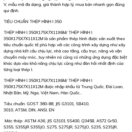
V, mẫu mã đa dạng, giá thành hợp lý, mua bán nhanh gọn đúng
qui định.
TIÊU CHUẨN THÉP HÌNH I 350
THÉP HÌNH I 350X175X7X11X6M/ THÉP HÌNH I
350X175X7X11X12M là sản phẩm thép hình được sản xuất theo
tiêu chuẩn quốc tế phù hợp với các công trình xây dựng như xây
dựng nhà kết cấu chịu lực, nhà cao tầng, cầu trục, nâng và vận
chuyển máy móc...tuy nhiên nó cũng có những ứng dụng đặc biệt
khác dựa vào khả năng chịu lực cũng như đàn hồi nhất định của
từng loại thép I.
THÉP HÌNH I 350X175X7X11X6M/ THÉP HÌNH I
350X175X7X11X12M được nhập khẩu từ Trung Quốc, Đài Loan,
Nhật Bản, Mỹ, Nga, Việt Nam, Hàn Quốc...
Tiêu chuẩn: GOST 380-88, JIS G3101, SB410,
3010, ATSM, DIN, ANSI, EN
Mác thép: ASTM A36, JIS G3101 SS400, Q345B, A572 Gr50,
S355, S355JR S355JO, S275, S275JR, S275JO, S235, S235JR,