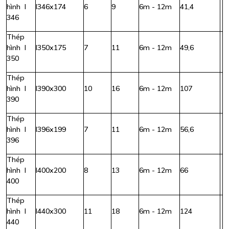
hình I
I346x174
6
9
6m - 12m
41,4
346
Thép
hình I
I350x175
7
11
6m - 12m
49,6
350
Thép
hình I
I390x300
10
16
6m - 12m
107
390
Thép
hình I
I396x199
7
11
6m - 12m
56,6
396
Thép
hình I
I400x200
8
13
6m - 12m
66
400
Thép
hình I
I440x300
11
18
6m - 12m
124
440