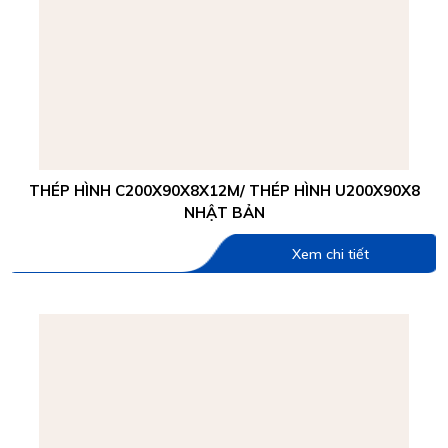
THÉP HÌNH C200X90X8X12M/ THÉP HÌNH U200X90X8
NHẬT BẢN
Xem chi tiết