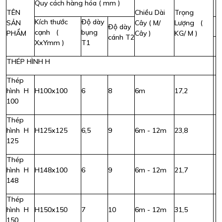
Quy cách hàng hóa ( mm )
TÊN
Chiều Dài
Trọng
Kích thước
Độ dày
SẢN
Cây ( M/
Lượng (
Độ dày
cạnh (
bụng
PHẨM
Cây )
KG/ M )
cánh T2
XxYmm )
T1
THÉP HÌNH H
Thép
hình H
H100x100
6
8
6m
17,2
100
Thép
hình H
H125x125
6,5
9
6m - 12m
23,8
125
Thép
hình H
H148x100
6
9
6m - 12m
21,7
148
Thép
hình H
H150x150
7
10
6m - 12m
31,5
150