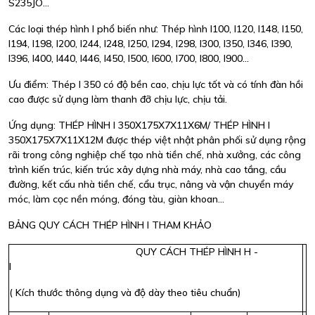
S235JO...
Các loại thép hình I phổ biến như: Thép hình I100, I120, I148, I150,
I194, I198, I200, I244, I248, I250, I294, I298, I300, I350, I346, I390,
I396, I400, I440, I446, I450, I500, I600, I700, I800, I900…
Ưu điểm: Thép I 350 có độ bền cao, chịu lực tốt và có tính đàn hồi
cao được sử dụng làm thanh đỡ chịu lực, chịu tải.
Ứng dụng: THÉP HÌNH I 350X175X7X11X6M/ THÉP HÌNH I
350X175X7X11X12M được thép việt nhật phân phối sử dụng rộng
rãi trong công nghiệp chế tạo nhà tiền chế, nhà xưởng, các công
trình kiến trúc, kiến trúc xây dựng nhà máy, nhà cao tầng, cầu
đường, kết cấu nhà tiền chế, cẩu trục, nâng và vận chuyển máy
móc, làm cọc nền móng, đóng tàu, giàn khoan...
BẢNG QUY CÁCH THÉP HÌNH I THAM KHẢO
QUY CÁCH THÉP HÌNH H -
I
( Kích thước thông dụng và độ dày theo tiêu chuẩn)