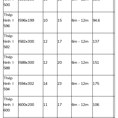
500
Thép
hình I
I596x199
10
15
6m - 12m
94,6
596
Thép
hình I
I582x300
12
17
6m - 12m
137
582
Thép
hình I
I588x300
12
20
6m - 12m
151
588
Thép
hình I
I594x302
14
23
6m - 12m
175
594
Thép
hình I
I600x200
11
17
6m - 12m
106
600