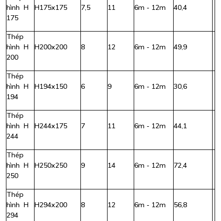
hình H
H175x175
7,5
11
6m - 12m
40,4
175
Thép
hình H
H200x200
8
12
6m - 12m
49,9
200
Thép
hình H
H194x150
6
9
6m - 12m
30,6
194
Thép
hình H
H244x175
7
11
6m - 12m
44,1
244
Thép
hình H
H250x250
9
14
6m - 12m
72,4
250
Thép
hình H
H294x200
8
12
6m - 12m
56,8
294