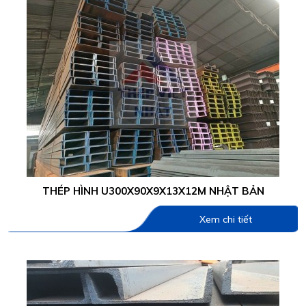
THÉP HÌNH U300X90X9X13X12M NHẬT BẢN
Xem chi tiết