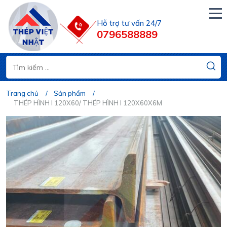
Hỗ trợ tư vấn 24/7
0796588889
Trang chủ
Sản phẩm
THÉP HÌNH I 120X60/ THÉP HÌNH I 120X60X6M