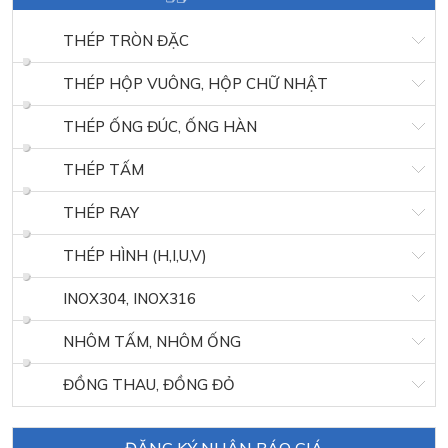
THÉP TRÒN ĐẶC
THÉP HỘP VUÔNG, HỘP CHỮ NHẬT
THÉP ỐNG ĐÚC, ỐNG HÀN
THÉP TẤM
THÉP RAY
THÉP HÌNH (H,I,U,V)
INOX304, INOX316
NHÔM TẤM, NHÔM ỐNG
ĐỒNG THAU, ĐỒNG ĐỎ
ĐĂNG KÝ NHẬN BÁO GIÁ