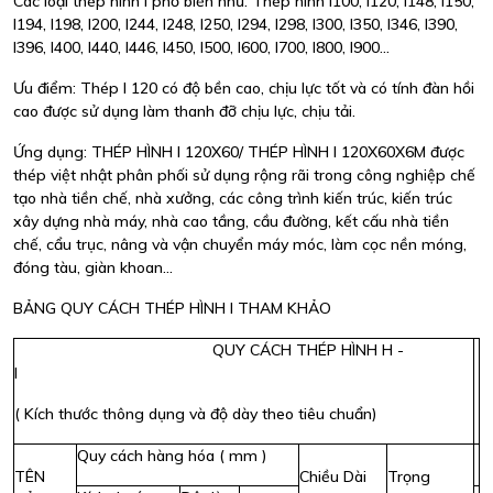
Các loại thép hình I phổ biến như: Thép hình I100, I120, I148, I150,
I194, I198, I200, I244, I248, I250, I294, I298, I300, I350, I346, I390,
I396, I400, I440, I446, I450, I500, I600, I700, I800, I900…
Ưu điểm: Thép I 120 có độ bền cao, chịu lực tốt và có tính đàn hồi
cao được sử dụng làm thanh đỡ chịu lực, chịu tải.
Ứng dụng: THÉP HÌNH I 120X60/ THÉP HÌNH I 120X60X6M được
thép việt nhật phân phối sử dụng rộng rãi trong công nghiệp chế
tạo nhà tiền chế, nhà xưởng, các công trình kiến trúc, kiến trúc
xây dựng nhà máy, nhà cao tầng, cầu đường, kết cấu nhà tiền
chế, cẩu trục, nâng và vận chuyển máy móc, làm cọc nền móng,
đóng tàu, giàn khoan...
BẢNG QUY CÁCH THÉP HÌNH I THAM KHẢO
QUY CÁCH THÉP HÌNH H -
I
( Kích thước thông dụng và độ dày theo tiêu chuẩn)
Quy cách hàng hóa ( mm )
TÊN
Chiều Dài
Trọng