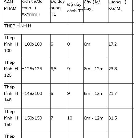
Kích thước
Độ dày
SẢN
Cây ( M/
Lượng (
Độ dày
cạnh (
bụng
PHẨM
Cây )
KG/ M )
cánh T2
XxYmm )
T1
THÉP HÌNH H
Thép
hình H
H100x100
6
8
6m
17,2
100
Thép
hình H
H125x125
6,5
9
6m - 12m
23,8
125
Thép
hình H
H148x100
6
9
6m - 12m
21,7
148
Thép
hình H
H150x150
7
10
6m - 12m
31,5
150
Thép