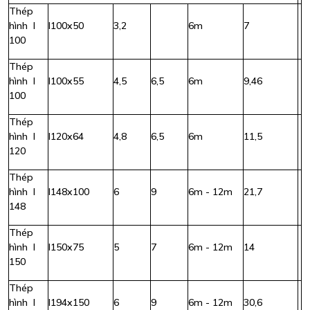
Thép
hình I
I100x50
3,2
6m
7
100
Thép
hình I
I100x55
4,5
6,5
6m
9,46
100
Thép
hình I
I120x64
4,8
6,5
6m
11,5
120
Thép
hình I
I148x100
6
9
6m - 12m
21,7
148
Thép
hình I
I150x75
5
7
6m - 12m
14
150
Thép
hình I
I194x150
6
9
6m - 12m
30,6