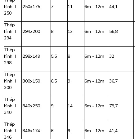
Thép
hình I
I250x175
7
11
6m - 12m
44,1
250
Thép
hình I
I294x200
8
12
6m - 12m
56,8
294
Thép
hình I
I298x149
5,5
8
6m - 12m
32
298
Thép
hình I
I300x150
6,5
9
6m - 12m
36,7
300
Thép
hình I
I340x250
9
14
6m - 12m
79,7
340
Thép
hình I
I346x174
6
9
6m - 12m
41,4
346