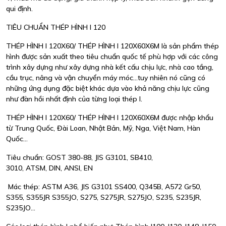
qui định.
TIÊU CHUẨN THÉP HÌNH I 120
THÉP HÌNH I 120X60/ THÉP HÌNH I 120X60X6M là sản phẩm thép
hình được sản xuất theo tiêu chuẩn quốc tế phù hợp với các công
trình xây dựng như xây dựng nhà kết cấu chịu lực, nhà cao tầng,
cầu trục, nâng và vận chuyển máy móc...tuy nhiên nó cũng có
những ứng dụng đặc biệt khác dựa vào khả năng chịu lực cũng
như đàn hồi nhất định của từng loại thép I.
THÉP HÌNH I 120X60/ THÉP HÌNH I 120X60X6M được nhập khẩu
từ Trung Quốc, Đài Loan, Nhật Bản, Mỹ, Nga, Việt Nam, Hàn
Quốc...
Tiêu chuẩn: GOST 380-88, JIS G3101, SB410,
3010, ATSM, DIN, ANSI, EN
Mác thép: ASTM A36, JIS G3101 SS400, Q345B, A572 Gr50,
S355, S355JR S355JO, S275, S275JR, S275JO, S235, S235JR,
S235JO...