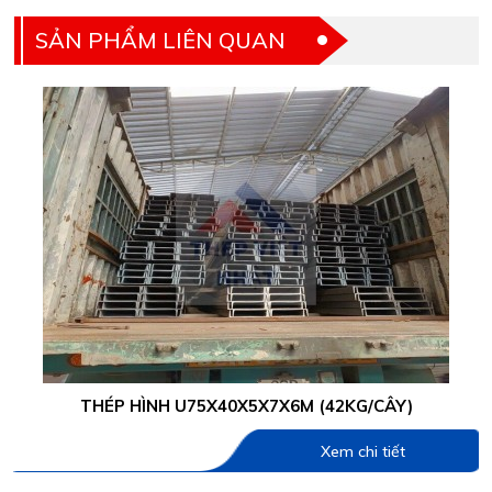
SẢN PHẨM LIÊN QUAN
THÉP HÌNH U75X40X5X7X6M (42KG/CÂY)
Xem chi tiết