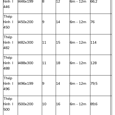
hình I
I446x199
8
12
6m - 12m
66,2
446
Thép
hình I
I450x200
9
14
6m - 12m
76
450
Thép
hình I
I482x300
11
15
6m - 12m
114
482
Thép
hình I
I488x300
11
18
6m - 12m
128
488
Thép
hình I
I496x199
9
14
6m - 12m
79,5
496
Thép
hình I
I500x200
10
16
6m - 12m
89,6
500