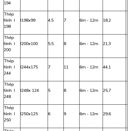
194
Thép
hình I
I198x99
4,5
7
6m - 12m
18,2
198
Thép
hình I
I200x100
5,5
8
6m - 12m
21,3
200
Thép
hình I
I244x175
7
11
6m - 12m
44,1
244
Thép
hình I
I248x 124
5
8
6m - 12m
25,7
248
Thép
hình I
I250x125
6
9
6m - 12m
29,6
250