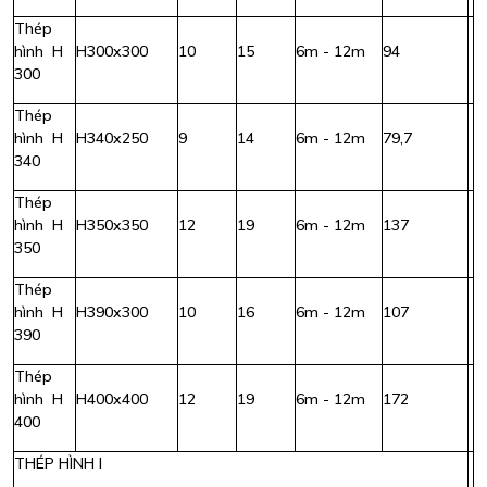
Thép
hình H
H300x300
10
15
6m - 12m
94
300
Thép
hình H
H340x250
9
14
6m - 12m
79,7
340
Thép
hình H
H350x350
12
19
6m - 12m
137
350
Thép
hình H
H390x300
10
16
6m - 12m
107
390
Thép
hình H
H400x400
12
19
6m - 12m
172
400
THÉP HÌNH I