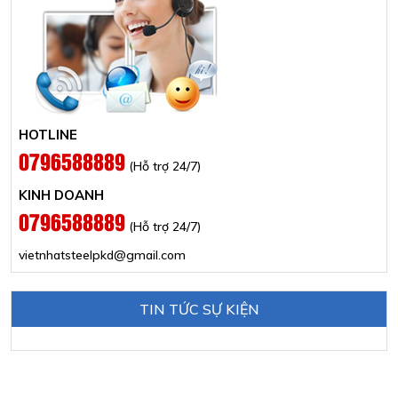
HOTLINE
0796588889
(Hỗ trợ 24/7)
KINH DOANH
0796588889
(Hỗ trợ 24/7)
vietnhatsteelpkd@gmail.com
TIN TỨC SỰ KIỆN