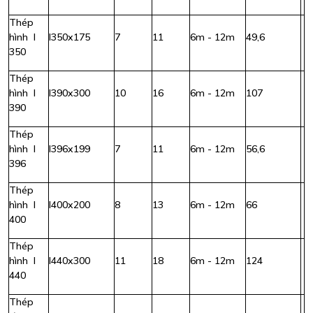
Thép
hình I
I350x175
7
11
6m - 12m
49,6
350
Thép
hình I
I390x300
10
16
6m - 12m
107
390
Thép
hình I
I396x199
7
11
6m - 12m
56,6
396
Thép
hình I
I400x200
8
13
6m - 12m
66
400
Thép
hình I
I440x300
11
18
6m - 12m
124
440
Thép