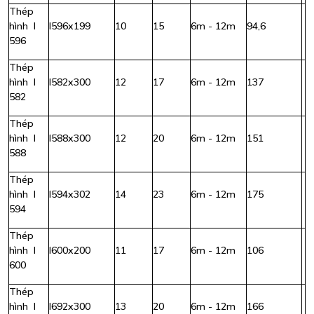
Thép
hình I
I596x199
10
15
6m - 12m
94,6
596
Thép
hình I
I582x300
12
17
6m - 12m
137
582
Thép
hình I
I588x300
12
20
6m - 12m
151
588
Thép
hình I
I594x302
14
23
6m - 12m
175
594
Thép
hình I
I600x200
11
17
6m - 12m
106
600
Thép
hình I
I692x300
13
20
6m - 12m
166