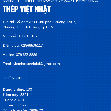
CÔNG TY TNHH KINH DOANH VÀ XUẤT NHẬP KHẨU
THÉP VIỆT NHẬT
Địa chỉ: Số 277/61/8B Khu phố 3 đường TA07,
Phường Tân Thới Hiệp, Tp.HCM
Mã thuế: 0317835167
Điện thoại: 02866535117
Hotline: 079.658.8889
Email: vietnhatsteelpkd@gmail.com
THỐNG KÊ
Đang online:
130
Hôm nay:
3321
Tuần:
21619
Tháng:
30922
Tổng truy cập:
2896420