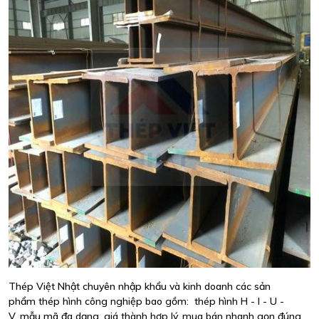
Thép Việt Nhật chuyên nhập khẩu và kinh doanh các sản
phẩm thép hình công nghiệp bao gồm: thép hình H - I - U -
V, mẫu mã đa dạng, giá thành hợp lý, mua bán nhanh gọn đúng