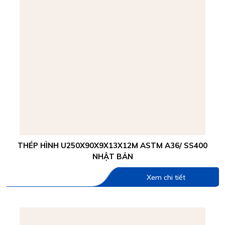
THÉP HÌNH U250X90X9X13X12M ASTM A36/ SS400
NHẬT BẢN
Xem chi tiết