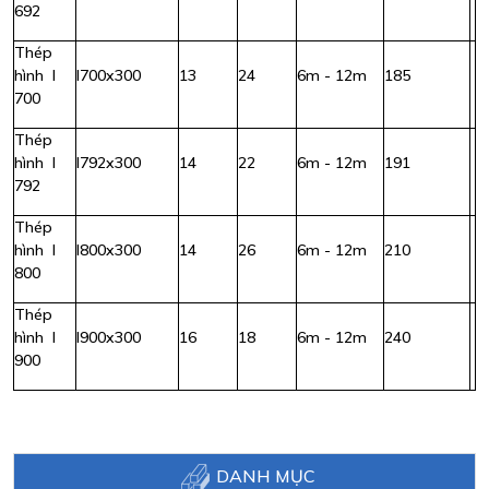
692
Thép
hình I
I700x300
13
24
6m - 12m
185
700
Thép
hình I
I792x300
14
22
6m - 12m
191
792
Thép
hình I
I800x300
14
26
6m - 12m
210
800
Thép
hình I
I900x300
16
18
6m - 12m
240
900
DANH MỤC