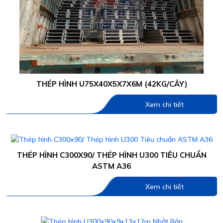
THÉP HÌNH U75X40X5X7X6M (42KG/CÂY)
Xem chi tiết
THÉP HÌNH C300X90/ THÉP HÌNH U300 TIÊU CHUẨN
ASTM A36
Xem chi tiết