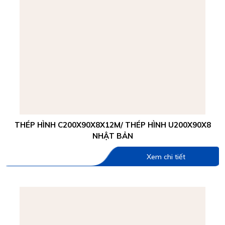
THÉP HÌNH C200X90X8X12M/ THÉP HÌNH U200X90X8
NHẬT BẢN
Xem chi tiết