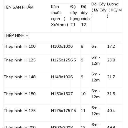
Dài Cây
Lượng
Kích
Độ
Độ
TÊN SẢN PHẨM
( M/ Cây
( KG/ M
thước
dày
dày
)
)
cạnh (
bụng
cánh
XxYmm )
T1
T2
THÉP HÌNH H
Thép hình H 100
H100x100
6
8
6m
17,2
6m -
Thép hình H 125
H125x125
6,5
9
23,8
12m
6m -
Thép hình H 148
H148x100
6
9
21,7
12m
6m -
Thép hình H 150
H150x150
7
10
31,5
12m
6m -
Thép hình H 175
H175x175
7,5
11
40,4
12m
6m -
Thép hình H 200
H200x200
8
12
49,9