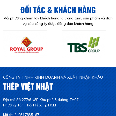
ĐỐI TÁC & KHÁCH HÀNG
Với phương châm lấy khách hàng là trọng tâm, sản phẩm và dịch
vụ của công ty được đông đảo khách hàng
CÔNG TY TNHH KINH DOANH VÀ XUẤT NHẬP KHẨU
THÉP VIỆT NHẬT
Địa chỉ: Số 277/61/8B Khu phố 3 đường TA07,
Phường Tân Thới Hiệp, Tp.HCM
Mã thuế: 0317835167