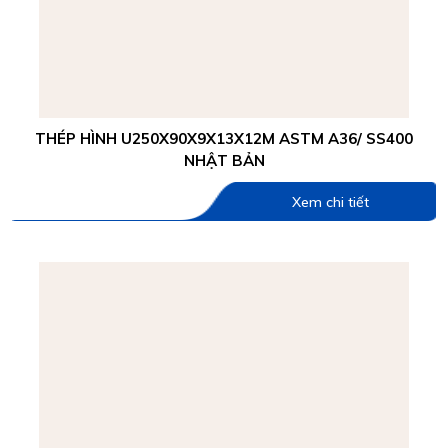
THÉP HÌNH U250X90X9X13X12M ASTM A36/ SS400
NHẬT BẢN
Xem chi tiết