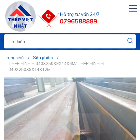
Hỗ trợ tư vấn 24/7
0796588889
Trang chủ
Sản phẩm
THÉP HÌNH H 340X250X9X14X6M/ THÉP HÌNH H
340X250X9X14X12M