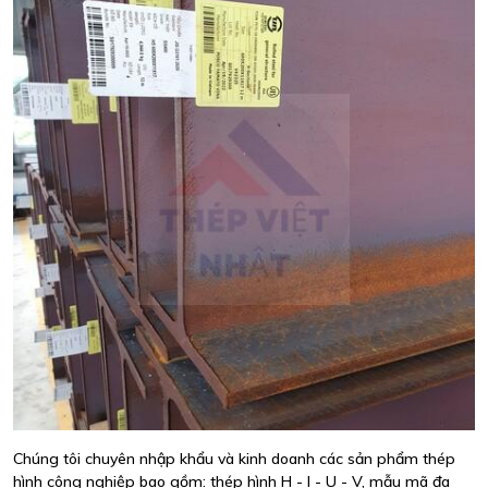
Chúng tôi chuyên nhập khẩu và kinh doanh các sản phẩm thép
hình công nghiệp bao gồm: thép hình H - I - U - V, mẫu mã đa