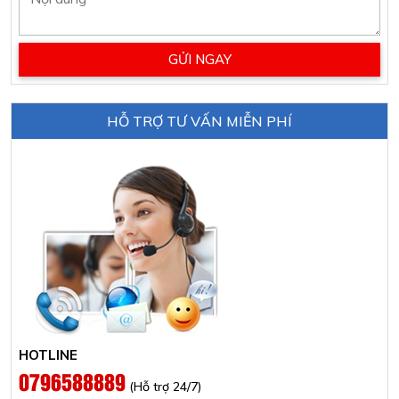
HỖ TRỢ TƯ VẤN MIỄN PHÍ
HOTLINE
0796588889
(Hỗ trợ 24/7)