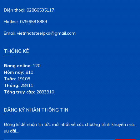
Điện thoại: 02866535117
Hotline: 079.658.8889
Email: vietnhatsteelpkd@gmail.com
THỐNG KÊ
Đang online:
120
Hôm nay:
810
Tuần:
19108
Tháng:
28411
Tổng truy cập:
2893910
ĐĂNG KÝ NHẬN THÔNG TIN
Đăng kí để nhận tin tức mới nhất về các chương trình khuyến mãi,
ưu đãi...