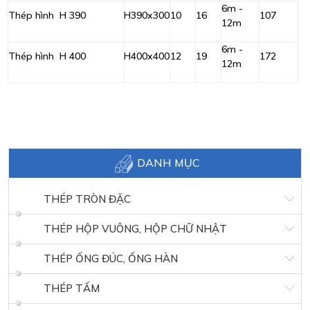
6m -
Thép hình H 390
H390x300
10
16
107
12m
6m -
Thép hình H 400
H400x400
12
19
172
12m
DANH MỤC
THÉP TRÒN ĐẶC
THÉP HỘP VUÔNG, HỘP CHỮ NHẬT
THÉP ỐNG ĐÚC, ỐNG HÀN
THÉP TẤM