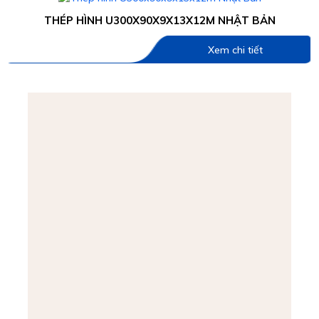
THÉP HÌNH U300X90X9X13X12M NHẬT BẢN
Xem chi tiết