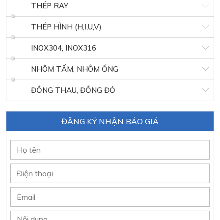
THÉP RAY
THÉP HÌNH (H,I,U,V)
INOX304, INOX316
NHÔM TẤM, NHÔM ỐNG
ĐỒNG THAU, ĐỒNG ĐỎ
ĐĂNG KÝ NHẬN BÁO GIÁ