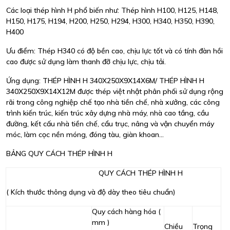
Các loại thép hình H phổ biến như: Thép hình H100, H125, H148,
H150, H175, H194, H200, H250, H294, H300, H340, H350, H390,
H400
Ưu điểm: Thép H340 có độ bền cao, chịu lực tốt và có tính đàn hồi
cao được sử dụng làm thanh đỡ chịu lực, chịu tải.
Ứng dụng: THÉP HÌNH H 340X250X9X14X6M/ THÉP HÌNH H
340X250X9X14X12M được thép việt nhật phân phối sử dụng rộng
rãi trong công nghiệp chế tạo nhà tiền chế, nhà xưởng, các công
trình kiến trúc, kiến trúc xây dựng nhà máy, nhà cao tầng, cầu
đường, kết cấu nhà tiền chế, cẩu trục, nâng và vận chuyển máy
móc, làm cọc nền móng, đóng tàu, giàn khoan...
BẢNG QUY CÁCH THÉP HÌNH H
QUY CÁCH THÉP HÌNH H
( Kích thước thông dụng và độ dày theo tiêu chuẩn)
Quy cách hàng hóa (
mm )
Chiều
Trọng