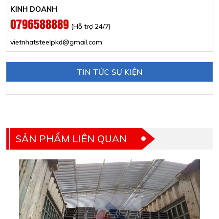
KINH DOANH
0796588889
(Hỗ trợ 24/7)
vietnhatsteelpkd@gmail.com
TIN TỨC SỰ KIỆN
SẢN PHẨM LIÊN QUAN