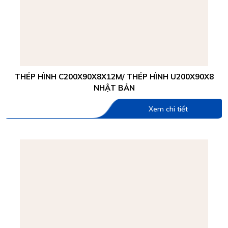
THÉP HÌNH C200X90X8X12M/ THÉP HÌNH U200X90X8
NHẬT BẢN
Xem chi tiết