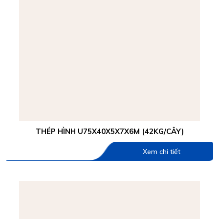
THÉP HÌNH U75X40X5X7X6M (42KG/CÂY)
Xem chi tiết