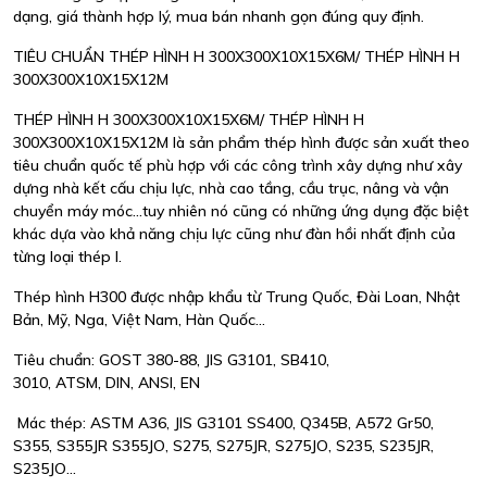
dạng, giá thành hợp lý, mua bán nhanh gọn đúng quy định.
TIÊU CHUẨN THÉP HÌNH H 300X300X10X15X6M/ THÉP HÌNH H
300X300X10X15X12M
THÉP HÌNH H 300X300X10X15X6M/ THÉP HÌNH H
300X300X10X15X12M là sản phẩm thép hình được sản xuất theo
tiêu chuẩn quốc tế phù hợp với các công trình xây dựng như xây
dựng nhà kết cấu chịu lực, nhà cao tầng, cầu trục, nâng và vận
chuyển máy móc...tuy nhiên nó cũng có những ứng dụng đặc biệt
khác dựa vào khả năng chịu lực cũng như đàn hồi nhất định của
từng loại thép I.
Thép hình H300 được nhập khẩu từ Trung Quốc, Đài Loan, Nhật
Bản, Mỹ, Nga, Việt Nam, Hàn Quốc...
Tiêu chuẩn: GOST 380-88, JIS G3101, SB410,
3010, ATSM, DIN, ANSI, EN
Mác thép: ASTM A36, JIS G3101 SS400, Q345B, A572 Gr50,
S355, S355JR S355JO, S275, S275JR, S275JO, S235, S235JR,
S235JO...