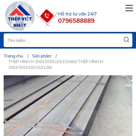
Hỗ trợ tư vấn 24/7
0796588889
Trang chủ
Sản phẩm
THÉP HÌNH H 300X300X10X15X6M/ THÉP HÌNH H
300X300X10X15X12M