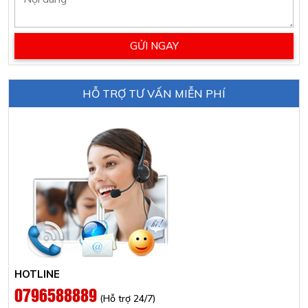
HỖ TRỢ TƯ VẤN MIỄN PHÍ
HOTLINE
0796588889
(Hỗ trợ 24/7)