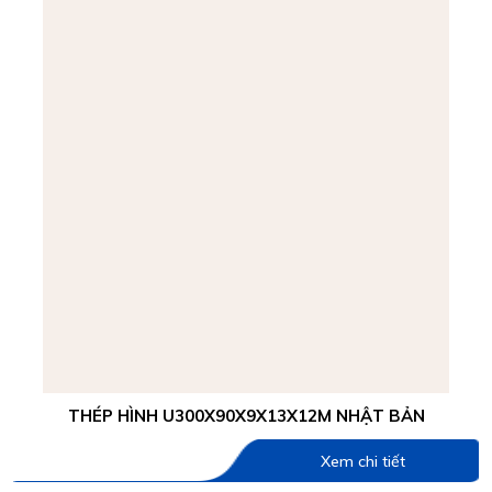
THÉP HÌNH U300X90X9X13X12M NHẬT BẢN
Xem chi tiết