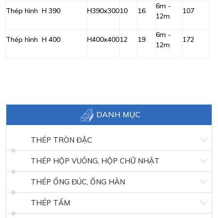
6m -
Thép hình H 390
H390x300
10
16
107
12m
6m -
Thép hình H 400
H400x400
12
19
172
12m
DANH MỤC
THÉP TRÒN ĐẶC
THÉP HỘP VUÔNG, HỘP CHỮ NHẬT
THÉP ỐNG ĐÚC, ỐNG HÀN
THÉP TẤM