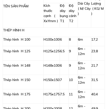
Dài Cây
Lượng
Kích
Độ
Độ
TÊN SẢN PHẨM
( M/ Cây
( KG/ M
thước
dày
dày
)
)
cạnh (
bụng
cánh
XxYmm )
T1
T2
THÉP HÌNH H
Thép hình H 100
H100x100
6
8
6m
17,2
6m -
Thép hình H 125
H125x125
6,5
9
23,8
12m
6m -
Thép hình H 148
H148x100
6
9
21,7
12m
6m -
Thép hình H 150
H150x150
7
10
31,5
12m
6m -
Thép hình H 175
H175x175
7,5
11
40,4
12m
6m -
Thép hình H 200
H200x200
8
12
49,9