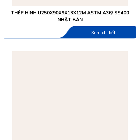
THÉP HÌNH U250X90X9X13X12M ASTM A36/ SS400
NHẬT BẢN
Xem chi tiết