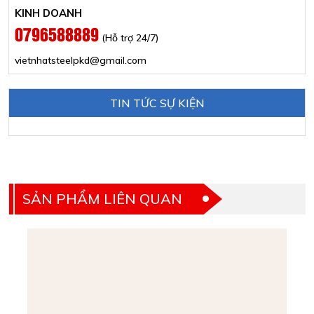
KINH DOANH
0796588889
(Hỗ trợ 24/7)
vietnhatsteelpkd@gmail.com
TIN TỨC SỰ KIỆN
SẢN PHẨM LIÊN QUAN