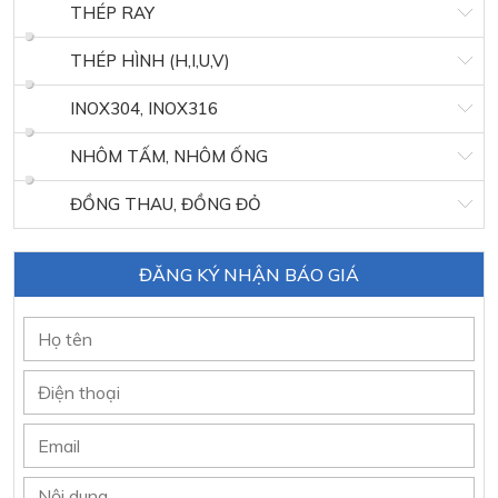
THÉP RAY
THÉP HÌNH (H,I,U,V)
INOX304, INOX316
NHÔM TẤM, NHÔM ỐNG
ĐỒNG THAU, ĐỒNG ĐỎ
ĐĂNG KÝ NHẬN BÁO GIÁ