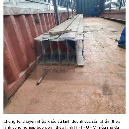
Chúng tôi chuyên nhập khẩu và kinh doanh các sản phẩm thép
hình công nghiệp bao gồm: thép hình H - I - U - V, mẫu mã đa