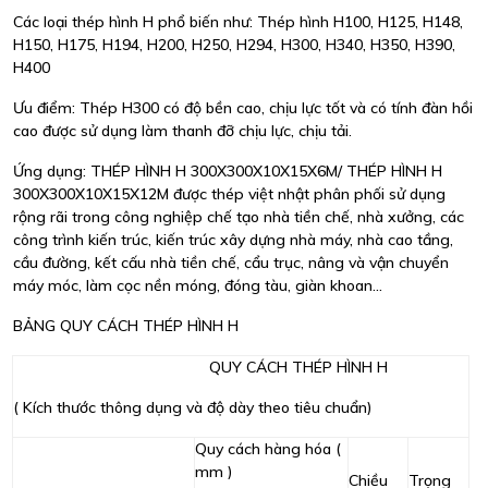
Các loại thép hình H phổ biến như: Thép hình H100, H125, H148,
H150, H175, H194, H200, H250, H294, H300, H340, H350, H390,
H400
Ưu điểm: Thép H300 có độ bền cao, chịu lực tốt và có tính đàn hồi
cao được sử dụng làm thanh đỡ chịu lực, chịu tải.
Ứng dụng: THÉP HÌNH H 300X300X10X15X6M/ THÉP HÌNH H
300X300X10X15X12M được thép việt nhật phân phối sử dụng
rộng rãi trong công nghiệp chế tạo nhà tiền chế, nhà xưởng, các
công trình kiến trúc, kiến trúc xây dựng nhà máy, nhà cao tầng,
cầu đường, kết cấu nhà tiền chế, cẩu trục, nâng và vận chuyển
máy móc, làm cọc nền móng, đóng tàu, giàn khoan...
BẢNG QUY CÁCH THÉP HÌNH H
QUY CÁCH THÉP HÌNH H
( Kích thước thông dụng và độ dày theo tiêu chuẩn)
Quy cách hàng hóa (
mm )
Chiều
Trọng