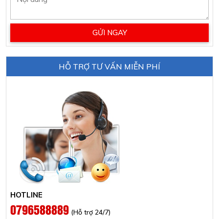
HỖ TRỢ TƯ VẤN MIỄN PHÍ
HOTLINE
0796588889
(Hỗ trợ 24/7)