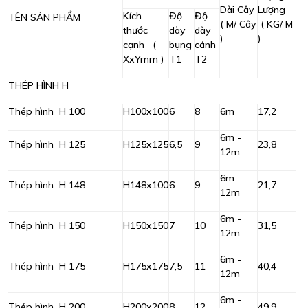
Dài Cây
Lượng
Kích
Độ
Độ
TÊN SẢN PHẨM
( M/ Cây
( KG/ M
thước
dày
dày
)
)
cạnh (
bụng
cánh
XxYmm )
T1
T2
THÉP HÌNH H
Thép hình H 100
H100x100
6
8
6m
17,2
6m -
Thép hình H 125
H125x125
6,5
9
23,8
12m
6m -
Thép hình H 148
H148x100
6
9
21,7
12m
6m -
Thép hình H 150
H150x150
7
10
31,5
12m
6m -
Thép hình H 175
H175x175
7,5
11
40,4
12m
6m -
Thép hình H 200
H200x200
8
12
49,9