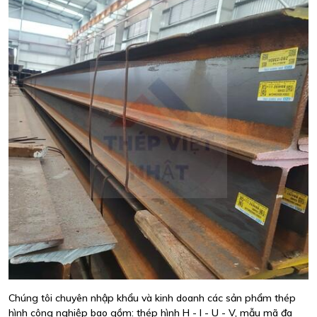
Chúng tôi chuyên nhập khẩu và kinh doanh các sản phẩm thép
hình công nghiệp bao gồm: thép hình H - I - U - V, mẫu mã đa