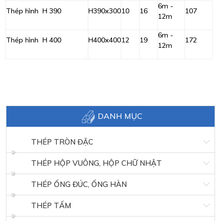
6m -
Thép hình H 390
H390x300
10
16
107
12m
6m -
Thép hình H 400
H400x400
12
19
172
12m
DANH MỤC
THÉP TRÒN ĐẶC
THÉP HỘP VUÔNG, HỘP CHỮ NHẬT
THÉP ỐNG ĐÚC, ỐNG HÀN
THÉP TẤM