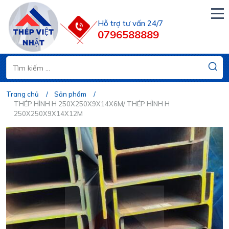
Hỗ trợ tư vấn 24/7
0796588889
Trang chủ
Sản phẩm
THÉP HÌNH H 250X250X9X14X6M/ THÉP HÌNH H
250X250X9X14X12M