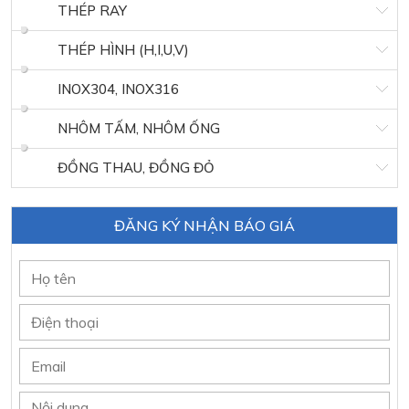
THÉP RAY
THÉP HÌNH (H,I,U,V)
INOX304, INOX316
NHÔM TẤM, NHÔM ỐNG
ĐỒNG THAU, ĐỒNG ĐỎ
ĐĂNG KÝ NHẬN BÁO GIÁ