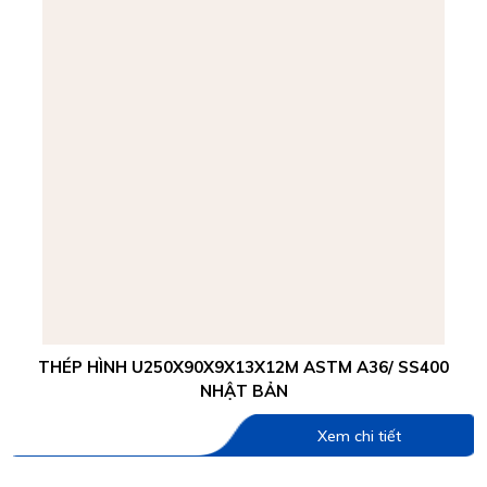
THÉP HÌNH U250X90X9X13X12M ASTM A36/ SS400
NHẬT BẢN
Xem chi tiết