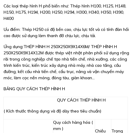
Các loại thép hình H phổ biến như: Thép hình H100, H125, H148,
H150, H175, H194, H200, H250, H294, H300, H340, H350, H390,
H400
Ưu điểm: Thép H250 có độ bền cao, chịu lực tốt và có tính đàn hồi
cao được sử dụng làm thanh đỡ chịu lực, chịu tải.
Ứng dụng:THÉP HÌNH H 250X250X9X14X6M/ THÉP HÌNH H
250X250X9X14X12M được thép việt nhật phân phối sử dụng rộng
rãi trong công nghiệp chế tạo nhà tiền chế, nhà xưởng, các công
trình kiến trúc, kiến trúc xây dựng nhà máy, nhà cao tầng, cầu
đường, kết cấu nhà tiền chế, cẩu trục, nâng và vận chuyển máy
móc, làm cọc nền móng, đóng tàu, giàn khoan...
BẢNG QUY CÁCH THÉP HÌNH H
QUY CÁCH THÉP HÌNH H
( Kích thước thông dụng và độ dày theo tiêu chuẩn)
Quy cách hàng hóa (
mm )
Chiều
Trọng