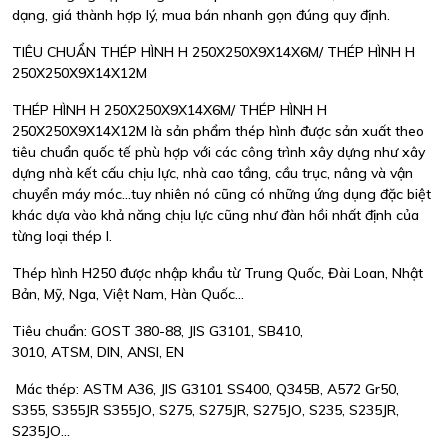
dạng, giá thành hợp lý, mua bán nhanh gọn đúng quy định.
TIÊU CHUẨN THÉP HÌNH H 250X250X9X14X6M/ THÉP HÌNH H
250X250X9X14X12M
THÉP HÌNH H 250X250X9X14X6M/ THÉP HÌNH H
250X250X9X14X12M là sản phẩm thép hình được sản xuất theo
tiêu chuẩn quốc tế phù hợp với các công trình xây dựng như xây
dựng nhà kết cấu chịu lực, nhà cao tầng, cầu trục, nâng và vận
chuyển máy móc...tuy nhiên nó cũng có những ứng dụng đặc biệt
khác dựa vào khả năng chịu lực cũng như đàn hồi nhất định của
từng loại thép I.
Thép hình H250 được nhập khẩu từ Trung Quốc, Đài Loan, Nhật
Bản, Mỹ, Nga, Việt Nam, Hàn Quốc...
Tiêu chuẩn: GOST 380-88, JIS G3101, SB410,
3010, ATSM, DIN, ANSI, EN
Mác thép: ASTM A36, JIS G3101 SS400, Q345B, A572 Gr50,
S355, S355JR S355JO, S275, S275JR, S275JO, S235, S235JR,
S235JO...