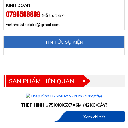
KINH DOANH
0796588889
(Hỗ trợ 24/7)
vietnhatsteelpkd@gmail.com
TIN TỨC SỰ KIỆN
SẢN PHẨM LIÊN QUAN
THÉP HÌNH U75X40X5X7X6M (42KG/CÂY)
Xem chi tiết