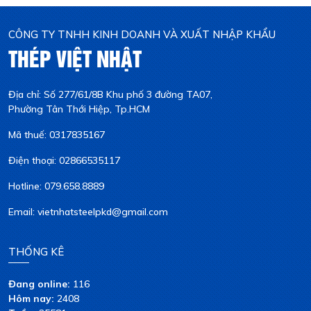
CÔNG TY TNHH KINH DOANH VÀ XUẤT NHẬP KHẨU
THÉP VIỆT NHẬT
Địa chỉ: Số 277/61/8B Khu phố 3 đường TA07,
Phường Tân Thới Hiệp, Tp.HCM
Mã thuế: 0317835167
Điện thoại: 02866535117
Hotline: 079.658.8889
Email: vietnhatsteelpkd@gmail.com
THỐNG KÊ
Đang online:
116
Hôm nay:
2408