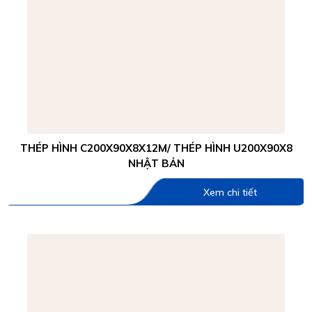
THÉP HÌNH C200X90X8X12M/ THÉP HÌNH U200X90X8
NHẬT BẢN
Xem chi tiết