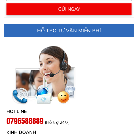
HỖ TRỢ TƯ VẤN MIỄN PHÍ
HOTLINE
0796588889
(Hỗ trợ 24/7)
KINH DOANH