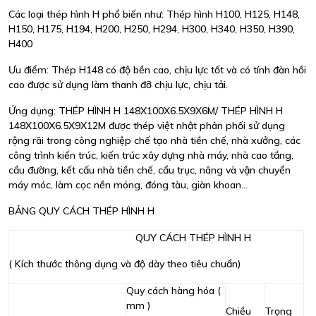
Các loại thép hình H phổ biến như: Thép hình H100, H125, H148,
H150, H175, H194, H200, H250, H294, H300, H340, H350, H390,
H400
Ưu điểm: Thép H148 có độ bền cao, chịu lực tốt và có tính đàn hồi
cao được sử dụng làm thanh đỡ chịu lực, chịu tải.
Ứng dụng: THÉP HÌNH H 148X100X6.5X9X6M/ THÉP HÌNH H
148X100X6.5X9X12M được thép việt nhật phân phối sử dụng
rộng rãi trong công nghiệp chế tạo nhà tiền chế, nhà xưởng, các
công trình kiến trúc, kiến trúc xây dựng nhà máy, nhà cao tầng,
cầu đường, kết cấu nhà tiền chế, cẩu trục, nâng và vận chuyển
máy móc, làm cọc nền móng, đóng tàu, giàn khoan...
BẢNG QUY CÁCH THÉP HÌNH H
QUY CÁCH THÉP HÌNH H
( Kích thước thông dụng và độ dày theo tiêu chuẩn)
Quy cách hàng hóa (
mm )
Chiều
Trọng