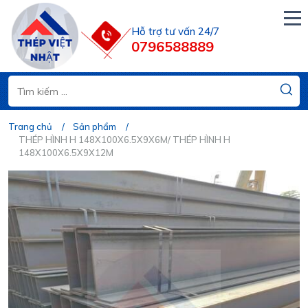
Hỗ trợ tư vấn 24/7
0796588889
Trang chủ
Sản phẩm
THÉP HÌNH H 148X100X6.5X9X6M/ THÉP HÌNH H
148X100X6.5X9X12M