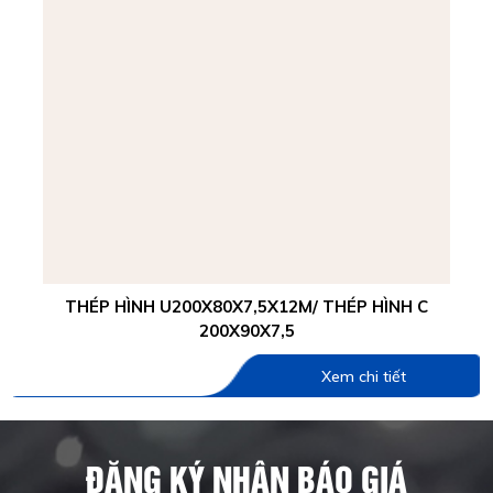
THÉP HÌNH U200X80X7,5X12M/ THÉP HÌNH C
200X90X7,5
Xem chi tiết
ĐĂNG KÝ NHẬN BÁO GIÁ