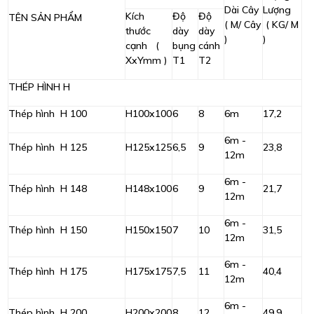
Dài Cây
Lượng
Kích
Độ
Độ
TÊN SẢN PHẨM
( M/ Cây
( KG/ M
thước
dày
dày
)
)
cạnh (
bụng
cánh
XxYmm )
T1
T2
THÉP HÌNH H
Thép hình H 100
H100x100
6
8
6m
17,2
6m -
Thép hình H 125
H125x125
6,5
9
23,8
12m
6m -
Thép hình H 148
H148x100
6
9
21,7
12m
6m -
Thép hình H 150
H150x150
7
10
31,5
12m
6m -
Thép hình H 175
H175x175
7,5
11
40,4
12m
6m -
Thép hình H 200
H200x200
8
12
49,9