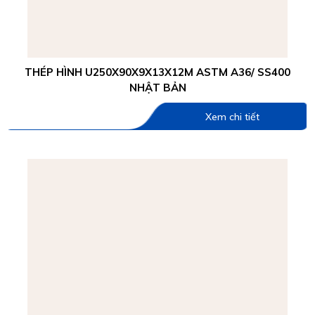
THÉP HÌNH U250X90X9X13X12M ASTM A36/ SS400
NHẬT BẢN
Xem chi tiết