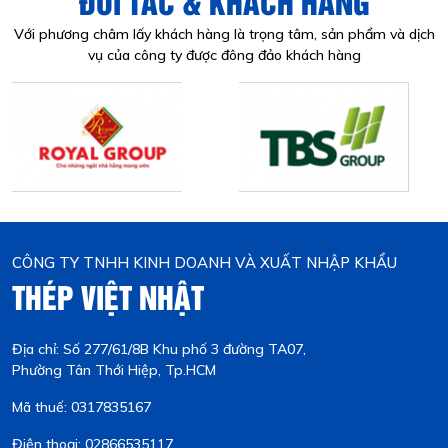
ĐỐI TÁC & KHÁCH HÀNG
Với phương châm lấy khách hàng là trọng tâm, sản phẩm và dịch
vụ của công ty được đông đảo khách hàng
CÔNG TY TNHH KINH DOANH VÀ XUẤT NHẬP KHẨU
THÉP VIỆT NHẬT
Địa chỉ: Số 277/61/8B Khu phố 3 đường TA07,
Phường Tân Thới Hiệp, Tp.HCM
Mã thuế: 0317835167
Điện thoại: 02866535117