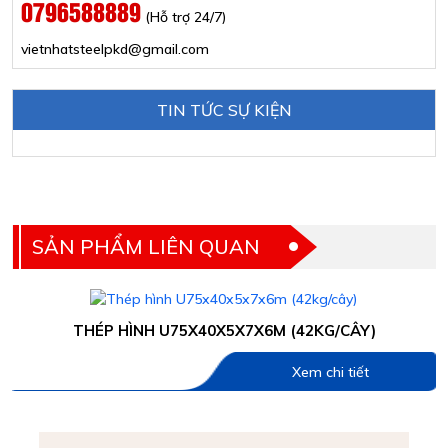
0796588889
(Hỗ trợ 24/7)
vietnhatsteelpkd@gmail.com
TIN TỨC SỰ KIỆN
SẢN PHẨM LIÊN QUAN
THÉP HÌNH U75X40X5X7X6M (42KG/CÂY)
Xem chi tiết