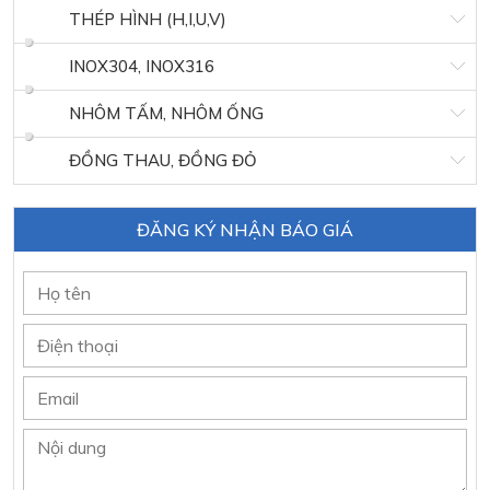
THÉP HÌNH (H,I,U,V)
INOX304, INOX316
NHÔM TẤM, NHÔM ỐNG
ĐỒNG THAU, ĐỒNG ĐỎ
ĐĂNG KÝ NHẬN BÁO GIÁ