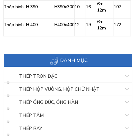
6m -
Thép hình H 390
H390x300
10
16
107
12m
6m -
Thép hình H 400
H400x400
12
19
172
12m
DANH MỤC
THÉP TRÒN ĐẶC
THÉP HỘP VUÔNG, HỘP CHỮ NHẬT
THÉP ỐNG ĐÚC, ỐNG HÀN
THÉP TẤM
THÉP RAY