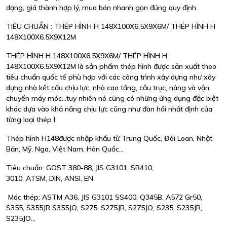
dạng, giá thành hợp lý, mua bán nhanh gọn đúng quy định.
TIÊU CHUẨN : THÉP HÌNH H 148X100X6.5X9X6M/ THÉP HÌNH H
148X100X6.5X9X12M
THÉP HÌNH H 148X100X6.5X9X6M/ THÉP HÌNH H
148X100X6.5X9X12M là sản phẩm thép hình được sản xuất theo
tiêu chuẩn quốc tế phù hợp với các công trình xây dựng như xây
dựng nhà kết cấu chịu lực, nhà cao tầng, cầu trục, nâng và vận
chuyển máy móc...tuy nhiên nó cũng có những ứng dụng đặc biệt
khác dựa vào khả năng chịu lực cũng như đàn hồi nhất định của
từng loại thép I.
Thép hình H148được nhập khẩu từ Trung Quốc, Đài Loan, Nhật
Bản, Mỹ, Nga, Việt Nam, Hàn Quốc...
Tiêu chuẩn: GOST 380-88, JIS G3101, SB410,
3010, ATSM, DIN, ANSI, EN
Mác thép: ASTM A36, JIS G3101 SS400, Q345B, A572 Gr50,
S355, S355JR S355JO, S275, S275JR, S275JO, S235, S235JR,
S235JO...